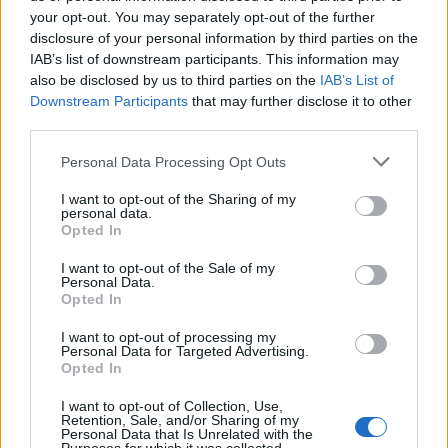
your opt-out. You may separately opt-out of the further
disclosure of your personal information by third parties on the
IAB’s list of downstream participants. This information may
also be disclosed by us to third parties on the
IAB’s List of
Downstream Participants
that may further disclose it to other
third parties.
Please note that this website/app uses one or more Google
Personal Data Processing Opt Outs
services and may gather and store information including but
not limited to your visit or usage behaviour. You may click to
I want to opt-out of the Sharing of my
personal data.
grant or deny consent to Google and its third-party tags to
Come organizzare una stireria salvaspazio con il
Opted In
carrello RÅSKOG di IKEA
use your data for below specified purposes in below Google
consent section.
Matteo Pellegrino · 10 Ago 2026
I want to opt-out of the Sale of my
Personal Data.
Opted In
BELLEZZA
I want to opt-out of processing my
Personal Data for Targeted Advertising.
Opted In
I want to opt-out of Collection, Use,
Retention, Sale, and/or Sharing of my
Personal Data that Is Unrelated with the