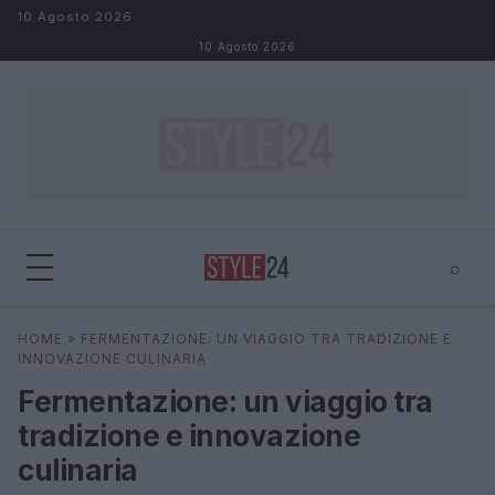
Salta al contenuto
10 Agosto 2026
10 Agosto 2026
⌕
×
⌕
HOME
»
FERMENTAZIONE: UN VIAGGIO TRA TRADIZIONE E
Cerca
INNOVAZIONE CULINARIA
Fermentazione: un viaggio tra
tradizione e innovazione
culinaria