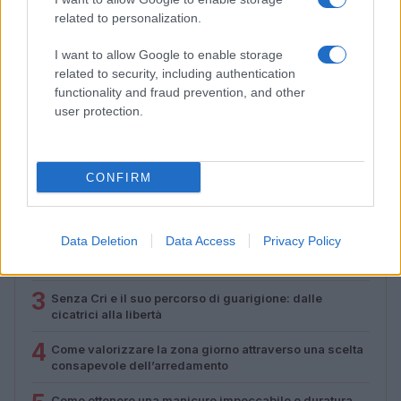
related to personalization.
Miss Italia 2026: le prefinali nazionali a Roma in una
I want to allow Google to enable storage
location storica
related to security, including authentication
Camilla Fiore · 10 Ago 2026
functionality and fraud prevention, and other
user protection.
PIÙ LETTI
CONFIRM
1
Sognare una bara è presagio di morte?
Data Deletion
Data Access
Privacy Policy
2
Sognare il fango ha anche dei significati positivi (che
ci crediate o no)
3
Senza Cri e il suo percorso di guarigione: dalle
cicatrici alla libertà
4
Come valorizzare la zona giorno attraverso una scelta
consapevole dell’arredamento
Come ottenere una manicure impeccabile e duratura