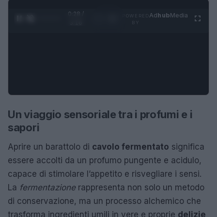
0:28 /
Ad
hub
Media
POWERED
1
/
4
3:16
BY
Un viaggio sensoriale tra i profumi e i
sapori
Aprire un barattolo di
cavolo fermentato
significa
essere accolti da un profumo pungente e acidulo,
capace di stimolare l’appetito e risvegliare i sensi.
La
fermentazione
rappresenta non solo un metodo
di conservazione, ma un processo alchemico che
trasforma ingredienti umili in vere e proprie
delizie