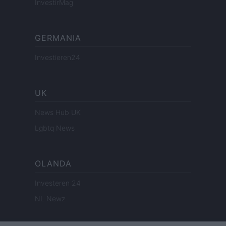
InvestirMag
GERMANIA
Investieren24
UK
News Hub UK
Lgbtq News
OLANDA
Investeren 24
NL Newz