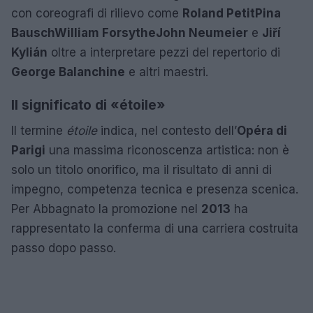
con coreografi di rilievo come
Roland Petit
Pina
Bausch
William Forsythe
John Neumeier
e
Jiří
Kylián
oltre a interpretare pezzi del repertorio di
George Balanchine
e altri maestri.
Il significato di «étoile»
Il termine
étoile
indica, nel contesto dell’
Opéra di
Parigi
una massima riconoscenza artistica: non è
solo un titolo onorifico, ma il risultato di anni di
impegno, competenza tecnica e presenza scenica.
Per Abbagnato la promozione nel
2013
ha
rappresentato la conferma di una carriera costruita
passo dopo passo.