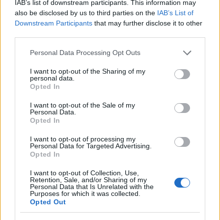
Matteo Pellegrino
IAB’s list of downstream participants. This information may
also be disclosed by us to third parties on the
IAB’s List of
Matteo Pellegrino ha organizzato una sfilata
Downstream Participants
that may further disclose it to other
pop-up nei vicoli del Quartieri Spagnoli per
third parties.
promuovere giovani designer; è editorialista
moda che cura rubriche su artigianato e
Please note that this website/app uses one or more Google
Personal Data Processing Opt Outs
tendenze locali. Nato a Napoli, conserva
services and may gather and store information including but
bozze di pattern e appunti presi nelle sartorie
not limited to your visit or usage behaviour. You may click to
I want to opt-out of the Sharing of my
di via Toledo.
personal data.
grant or deny consent to Google and its third-party tags to
Opted In
use your data for below specified purposes in below Google
consent section.
I want to opt-out of the Sale of my
Personal Data.
Opted In
I want to opt-out of processing my
Personal Data for Targeted Advertising.
Opted In
I want to opt-out of Collection, Use,
Retention, Sale, and/or Sharing of my
Personal Data that Is Unrelated with the
Purposes for which it was collected.
Opted Out