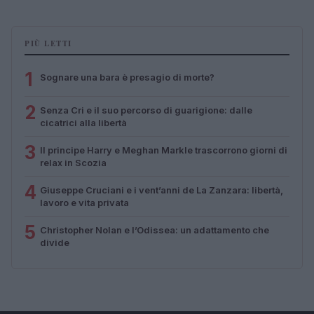
PIÙ LETTI
1
Sognare una bara è presagio di morte?
2
Senza Cri e il suo percorso di guarigione: dalle
cicatrici alla libertà
3
Il principe Harry e Meghan Markle trascorrono giorni di
relax in Scozia
4
Giuseppe Cruciani e i vent’anni de La Zanzara: libertà,
lavoro e vita privata
5
Christopher Nolan e l’Odissea: un adattamento che
divide