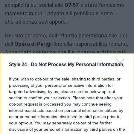
semplicità sui social alle
07:57
è stato l’ennesimo
momento in cui il privato e il pubblico si sono
sfiorati senza sovrapporsi.
Nel suo percorso, dall’infanzia palermitana alle luci
dell’
Opéra di Parigi
fino alla responsabilità romana,
Abbagnato conferma che il successo artistico può
convivere con compiti di direzione e con una
Style 24 -
Do Not Process My Personal Information
famiglia numerosa, purché vi sia una struttura
quotidiana condivisa. La sua storia illustra come il
If you wish to opt-out of the sale, sharing to third parties, or
processing of your personal or sensitive information for
rigore
e l’
affetto
possano diventare leve
targeted advertising by us, please use the below opt-out
complementari, capaci di sostenere sia le serate di
section to confirm your selection. Please note that after your
gala sia la routine di tutti i giorni.
opt-out request is processed you may continue seeing
interest-based ads based on personal information utilized by
us or personal information disclosed to third parties prior to
your opt-out. You may separately opt-out of the further
AUTORE
disclosure of your personal information by third parties on the