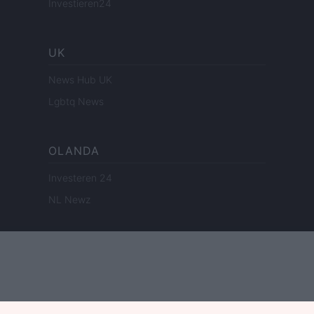
Investieren24
UK
News Hub UK
Lgbtq News
OLANDA
Investeren 24
NL Newz