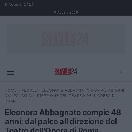
Salta al contenuto
8 Agosto 2026
8 Agosto 2026
⌕
×
⌕
HOME
»
PEOPLE
»
ELEONORA ABBAGNATO COMPIE 48 ANNI:
Cerca
DAL PALCO ALL DIREZIONE DEL TEATRO DELL’OPERA DI
ROMA
Eleonora Abbagnato compie 48
anni: dal palco all direzione del
Teatro dell’Opera di Roma