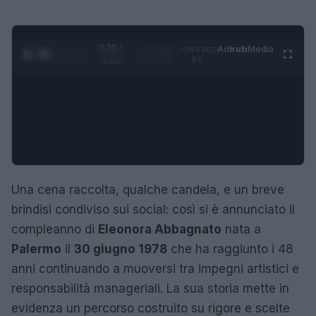
0:29 /
Ad
hub
Media
POWERED
1
/
4
3:16
BY
Una cena raccolta, qualche candela, e un breve
brindisi condiviso sui social: così si è annunciato il
compleanno di
Eleonora Abbagnato
nata a
Palermo
il
30 giugno 1978
che ha raggiunto i 48
anni continuando a muoversi tra impegni artistici e
responsabilità manageriali. La sua storia mette in
evidenza un percorso costruito su rigore e scelte