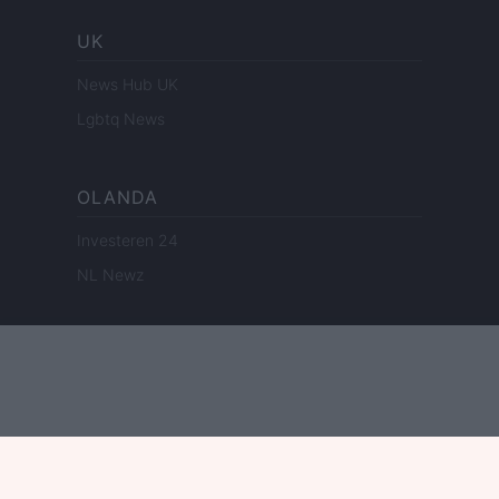
UK
News Hub UK
Lgbtq News
OLANDA
Investeren 24
NL Newz