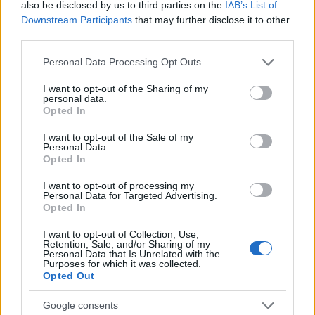
also be disclosed by us to third parties on the
IAB’s List of
PATRIMONIO NETTO DI DAVID
Downstream Participants
that may further disclose it to other
BROMSTAD
third parties.
Please note that this website/app uses one or more Google
Bromstad ha un patrimonio netto stimato di 2
Personal Data Processing Opt Outs
services and may gather and store information including but
milioni di dollari nel 2020. Ciò include il suo
not limited to your visit or usage behaviour. You may click to
I want to opt-out of the Sharing of my
personal data.
patrimonio, il denaro e il reddito. La sua principale
grant or deny consent to Google and its third-party tags to
Opted In
use your data for below specified purposes in below Google
fonte di reddito è la sua carriera come personaggio
consent section.
I want to opt-out of the Sale of my
televisivo. Grazie alle sue varie fonti di reddito,
Personal Data.
Opted In
David ha potuto accumulare una fortuna ma
preferisce condurre uno stile di vita modesto.
I want to opt-out of processing my
Personal Data for Targeted Advertising.
Opted In
DOMANDE FREQUENTI SU BROMSTAD
I want to opt-out of Collection, Use,
Retention, Sale, and/or Sharing of my
CHI È DAVID BROMSTAD?
Personal Data that Is Unrelated with the
Purposes for which it was collected.
Opted Out
Bromstad (David Reed Bromstad) è un designer e
personaggio televisivo americano. È il conduttore
Google consents