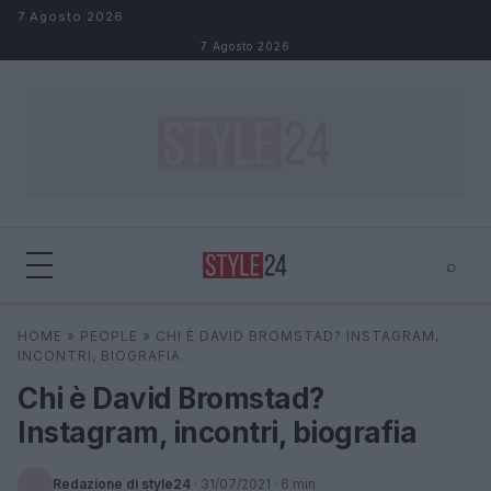
Salta al contenuto
7 Agosto 2026
7 Agosto 2026
⌕
×
⌕
HOME
»
PEOPLE
»
CHI È DAVID BROMSTAD? INSTAGRAM,
Cerca
INCONTRI, BIOGRAFIA
Chi è David Bromstad?
Instagram, incontri, biografia
Redazione di style24
·
31/07/2021
· 6 min