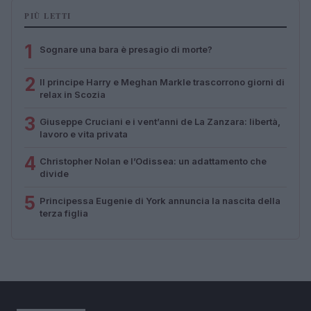
PIÙ LETTI
1
Sognare una bara è presagio di morte?
2
Il principe Harry e Meghan Markle trascorrono giorni di
relax in Scozia
3
Giuseppe Cruciani e i vent’anni de La Zanzara: libertà,
lavoro e vita privata
4
Christopher Nolan e l’Odissea: un adattamento che
divide
5
Principessa Eugenie di York annuncia la nascita della
terza figlia