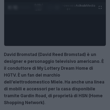
0:30 /
Ad
hub
Media
POWERED
1
/
4
1:47
BY
David Bromstad (David Reed Bromstad) è
un
designer e personaggio televisivo americano. È
il conduttore di My Lottery Dream Home di
HGTV. È un fan del marchio
dell’elettrodomestico Miele. Ha anche una linea
di mobili e accessori per la casa disponibile
tramite Gardin Road, di proprietà di HSN (Home
Shopping Network)
.