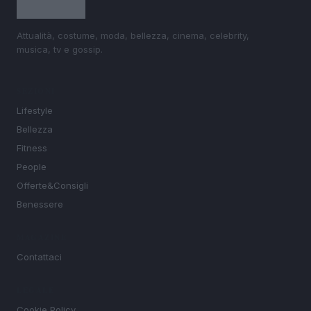
Attualità, costume, moda, bellezza, cinema, celebrity,
musica, tv e gossip.
SEZIONI
Lifestyle
Bellezza
Fitness
People
Offerte&Consigli
Benessere
MAGAZINE
Contattaci
LEGALE
Cookie Policy