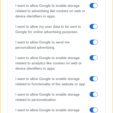
di My Lottery Dream Home di HGTV.
I want to allow Google to enable storage
related to advertising like cookies on web or
QUANTI ANNI HA DAVID BROMSTAD?
device identifiers in apps.
Bromstad ha 45 anni ed è nato il 17 agosto 1973 a
I want to allow my user data to be sent to
Google for online advertising purposes.
Cokata, Minnesota, Stati Uniti d’America.
I want to allow Google to send me
QUANTO È ALTO DAVID BROMSTAD?
personalized advertising.
David si trova ad un’altezza di 6 piedi e 1 pollice.
I want to allow Google to enable storage
related to analytics like cookies on web or
device identifiers in apps.
DAVID BROMSTAD HA UNA
RELAZIONE?
I want to allow Google to enable storage
related to functionality of the website or app.
David è apertamente gay, come ha rivelato nel
2012 durante un’intervista a southfloridagaynews.
I want to allow Google to enable storage
related to personalization.
Non è sposato, a partire dal 2020. Il suo
precedente partner era
Jeffrey Glasko
, dal 2004
I want to allow Google to enable storage