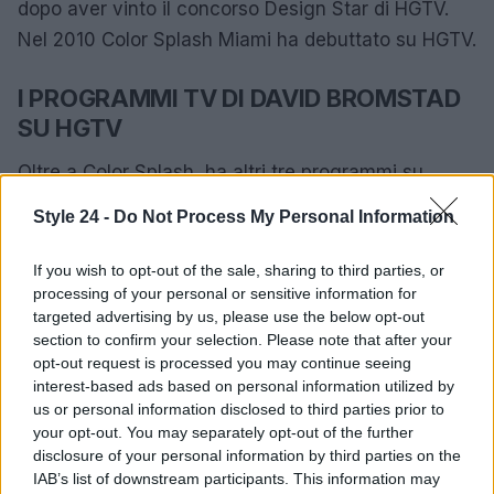
dopo aver vinto il concorso Design Star di HGTV.
Nel 2010 Color Splash Miami ha debuttato su HGTV.
I PROGRAMMI TV DI DAVID BROMSTAD
SU HGTV
Oltre a Color Splash, ha altri tre programmi su
HGTV: HGTV Design Star (dove è stato mentore
Style 24 -
Do Not Process My Personal Information
della sesta stagione e conduttore della settima
stagione), Beach Flip di HGTV e My Lottery Dream
If you wish to opt-out of the sale, sharing to third parties, or
processing of your personal or sensitive information for
Home di HGTV.
targeted advertising by us, please use the below opt-out
section to confirm your selection. Please note that after your
STIPENDIO DI DAVID BROMSTAD
opt-out request is processed you may continue seeing
interest-based ads based on personal information utilized by
Guadagna uno stipendio annuo di $500.000 dal
us or personal information disclosed to third parties prior to
suo programma televisivo, My Lottery Dream Home
your opt-out. You may separately opt-out of the further
disclosure of your personal information by third parties on the
e altri programmi TV da $30.000.
IAB’s list of downstream participants. This information may