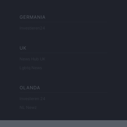
GERMANIA
Investieren24
UK
News Hub UK
Lgbtq News
OLANDA
Investeren 24
NL Newz