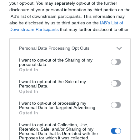
your opt-out. You may separately opt-out of the further
disclosure of your personal information by third parties on the
IAB’s list of downstream participants. This information may
also be disclosed by us to third parties on the
IAB’s List of
AUTORE
Beatrice Bonaventura
Downstream Participants
that may further disclose it to other
third parties.
Beatrice Bonaventura ricorda la decisione di
lasciare le passerelle di Firenze dopo un
Please note that this website/app uses one or more Google
Personal Data Processing Opt Outs
servizio su sartorie locali; da allora guida
services and may gather and store information including but
scelte stilistiche pratiche per lettori. In
not limited to your visit or usage behaviour. You may click to
I want to opt-out of the Sharing of my
personal data.
redazione propone palette sobrie e mantiene
grant or deny consent to Google and its third-party tags to
Opted In
un archivio personale di tagli e cartamodelli
use your data for below specified purposes in below Google
d’epoca.
consent section.
I want to opt-out of the Sale of my
Personal Data.
Opted In
I want to opt-out of processing my
Personal Data for Targeted Advertising.
Opted In
I want to opt-out of Collection, Use,
Retention, Sale, and/or Sharing of my
Personal Data that Is Unrelated with the
Purposes for which it was collected.