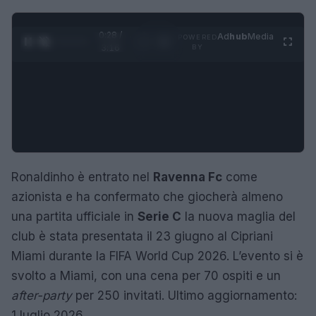
0:29 /
Ad
hub
Media
POWERED
1
/
4
3:16
BY
Ronaldinho è entrato nel
Ravenna Fc
come
azionista e ha confermato che giocherà almeno
una partita ufficiale in
Serie C
la nuova maglia del
club è stata presentata il 23 giugno al Cipriani
Miami durante la FIFA World Cup 2026. L’evento si è
svolto a Miami, con una cena per 70 ospiti e un
after-party
per 250 invitati. Ultimo aggiornamento:
1 luglio 2026.