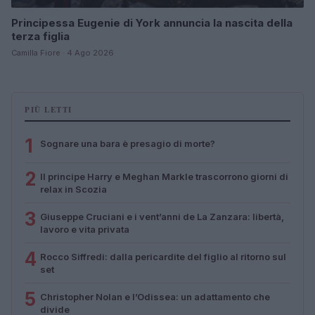
Principessa Eugenie di York annuncia la nascita della
terza figlia
Camilla Fiore · 4 Ago 2026
PIÙ LETTI
1
Sognare una bara è presagio di morte?
2
Il principe Harry e Meghan Markle trascorrono giorni di
relax in Scozia
3
Giuseppe Cruciani e i vent’anni de La Zanzara: libertà,
lavoro e vita privata
4
Rocco Siffredi: dalla pericardite del figlio al ritorno sul
set
5
Christopher Nolan e l’Odissea: un adattamento che
divide