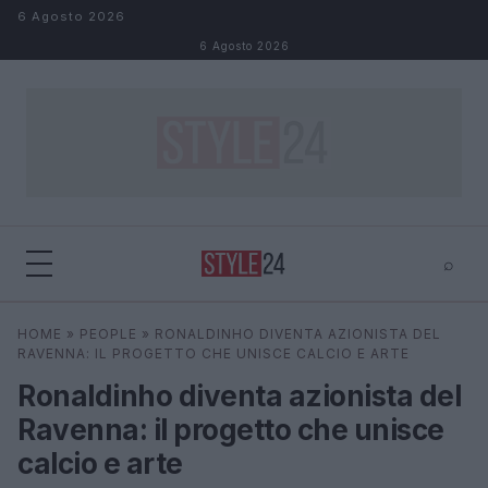
Salta al contenuto
6 Agosto 2026
6 Agosto 2026
⌕
×
⌕
HOME
»
PEOPLE
»
RONALDINHO DIVENTA AZIONISTA DEL
Cerca
RAVENNA: IL PROGETTO CHE UNISCE CALCIO E ARTE
Ronaldinho diventa azionista del
Ravenna: il progetto che unisce
calcio e arte