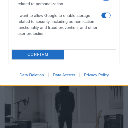
related to personalization.
I want to allow Google to enable storage
related to security, including authentication
functionality and fraud prevention, and other
user protection.
CONFIRM
6 agosto 1945: il bombardamento atomico di
Hiroshima e Nagasaki
Beatrice Bonaventura · 6 Ago 2026
Data Deletion
Data Access
Privacy Policy
PEOPLE