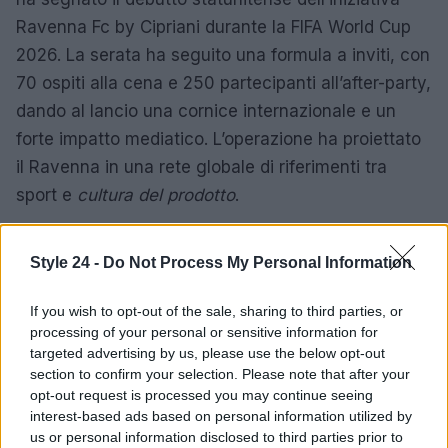
Ravenna Fc by Cipriani durante la FIFA World Cup
2026. La serata ha seguito una formula a inviti, con
70 ospiti alla cena e 250 partecipanti all’after-party,
dando al lancio una cornice internazionale e un
forte impatto mediatico. L’operazione ha proiettato
il Ravenna in una rete globale di riferimenti tra
sport e
cultura del prodotto
.
Sul piano sportivo, Ronaldinho ha confermato la
Style 24 -
Do Not Process My Personal Information
volontà di disputare almeno una gara ufficiale in
Serie C
con il club che ha pianificato l’inserimento
If you wish to opt-out of the sale, sharing to third parties, or
del campione come elemento catalizzatore.
processing of your personal or sensitive information for
Parallelamente, la maglia Ronaldinho x Ravenna by
targeted advertising by us, please use the below opt-out
section to confirm your selection. Please note that after your
Cipriani è disponibile nello store online del club,
opt-out request is processed you may continue seeing
posizionata come
oggetto culturale
e strumento di
interest-based ads based on personal information utilized by
comunicazione dell’identità del progetto.
us or personal information disclosed to third parties prior to