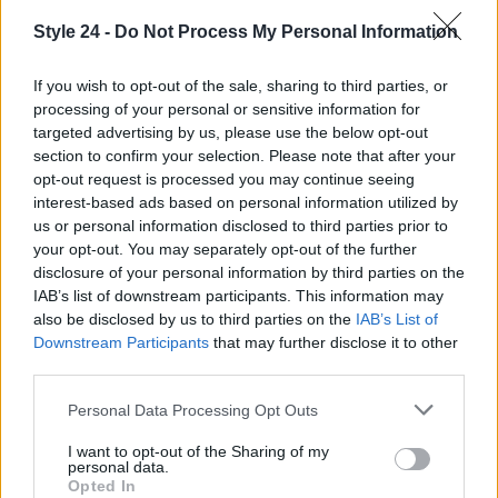
profondo nel cuore e nella mente.
“After the Hunt:
Dopo la caccia”
è un film da non perdere, che ci
Style 24 -
Do Not Process My Personal Information
sfida a scegliere da che parte stare. Condividi
If you wish to opt-out of the sale, sharing to third parties, or
questo articolo e preparati a discuterne con i tuoi
processing of your personal or sensitive information for
amici, perché le conversazioni più importanti sono
targeted advertising by us, please use the below opt-out
quelle che ci fanno crescere!
section to confirm your selection. Please note that after your
opt-out request is processed you may continue seeing
interest-based ads based on personal information utilized by
us or personal information disclosed to third parties prior to
your opt-out. You may separately opt-out of the further
AUTORE
Staff
disclosure of your personal information by third parties on the
IAB’s list of downstream participants. This information may
also be disclosed by us to third parties on the
IAB’s List of
Downstream Participants
that may further disclose it to other
third parties.
Please note that this website/app uses one or more Google
Personal Data Processing Opt Outs
services and may gather and store information including but
not limited to your visit or usage behaviour. You may click to
I want to opt-out of the Sharing of my
personal data.
grant or deny consent to Google and its third-party tags to
Opted In