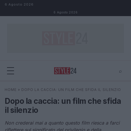
Salta al contenuto
6 Agosto 2026
6 Agosto 2026
⌕
×
⌕
HOME
»
DOPO LA CACCIA: UN FILM CHE SFIDA IL SILENZIO
Cerca
Dopo la caccia: un film che sfida
il silenzio
Non crederai mai a quanto questo film riesca a farci
riflettere sul significato del privilegio e della