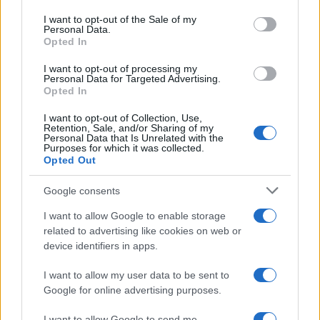
use your data for below specified purposes in below Google
consent section.
I want to opt-out of the Sale of my
Personal Data.
Opted In
I want to opt-out of processing my
Personal Data for Targeted Advertising.
Opted In
I want to opt-out of Collection, Use,
Retention, Sale, and/or Sharing of my
Personal Data that Is Unrelated with the
Purposes for which it was collected.
Opted Out
Google consents
I want to allow Google to enable storage
Continua a leggere
related to advertising like cookies on web or
device identifiers in apps.
LIFESTYLE
I want to allow my user data to be sent to
Google for online advertising purposes.
I want to allow Google to send me