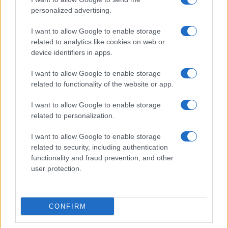
personalized advertising.
I want to allow Google to enable storage
related to analytics like cookies on web or
device identifiers in apps.
I want to allow Google to enable storage
related to functionality of the website or app.
Come riconoscere e risolvere i problemi della lavanda
I want to allow Google to enable storage
nel tuo giardino
related to personalization.
Beatrice Bonaventura · 6 Ago 2026
I want to allow Google to enable storage
BENESSERE
related to security, including authentication
functionality and fraud prevention, and other
user protection.
CONFIRM