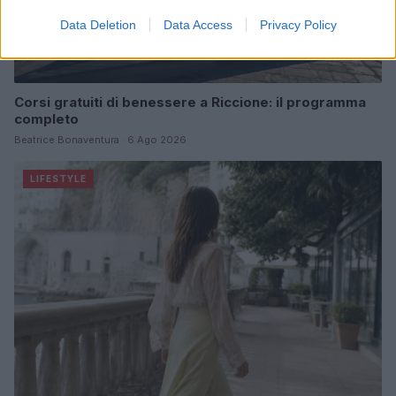
Data Deletion
Data Access
Privacy Policy
Corsi gratuiti di benessere a Riccione: il programma
completo
Beatrice Bonaventura · 6 Ago 2026
LIFESTYLE