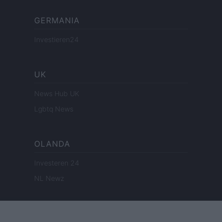
GERMANIA
Investieren24
UK
News Hub UK
Lgbtq News
OLANDA
Investeren 24
NL Newz