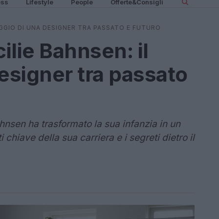
ess
Lifestyle
People
Offerte&Consigli
VIAGGIO DI UNA DESIGNER TRA PASSATO E FUTURO
cilie Bahnsen: il
designer tra passato
nsen ha trasformato la sua infanzia in un
hiave della sua carriera e i segreti dietro il