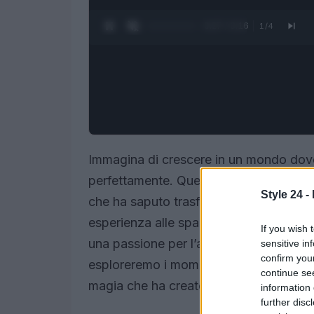
0:28 / 3:16
1
/
4
Immagina di crescere in un mondo dove la
perfettamente. Questo è il sogno reali
Style 24 -
che ha saputo trasformare la sua infanz
esperienza alle spalle, la sua storia è
If you wish 
una passione per l’artigianato che risale 
sensitive in
confirm you
esploreremo i momenti chiave della sua c
continue se
magia che ha creato nei suoi abiti.
information 
further disc