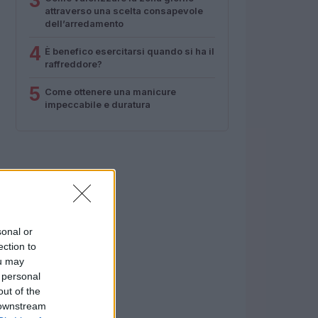
3
attraverso una scelta consapevole
dell’arredamento
4
È benefico esercitarsi quando si ha il
raffreddore?
5
Come ottenere una manicure
impeccabile e duratura
sonal or
ection to
ou may
 personal
out of the
 downstream