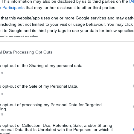
. This information may also be disclosed by us to third parties on the
IA
Participants
that may further disclose it to other third parties.
 that this website/app uses one or more Google services and may gath
including but not limited to your visit or usage behaviour. You may click 
 to Google and its third-party tags to use your data for below specifi
ogle consent section.
l Data Processing Opt Outs
o opt-out of the Sharing of my personal data.
In
o opt-out of the Sale of my Personal Data.
In
to opt-out of processing my Personal Data for Targeted
ing.
In
adici di una designer
o opt-out of Collection, Use, Retention, Sale, and/or Sharing
ersonal Data that Is Unrelated with the Purposes for which it
n ha trascorso la sua infanzia a fianco di sua
lected.