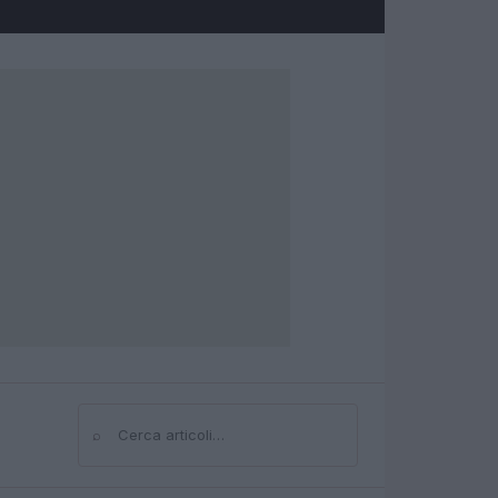
⌕
Cerca