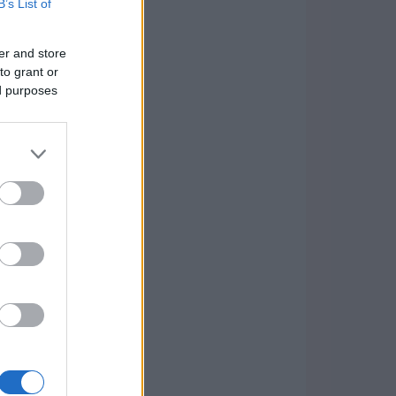
B’s List of
er and store
to grant or
ed purposes