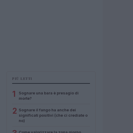
PIÙ LETTI
1
Sognare una bara è presagio di
morte?
2
Sognare il fango ha anche dei
significati positivi (che ci crediate o
no)
Come valorizzare la zona giorno