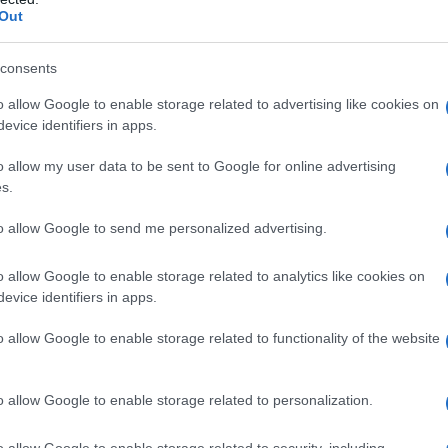
Out
ua vita. Tra ricami e lavori all’uncinetto, ha
tigianale che l’avrebbe accompagnata per
consents
a da cucire» racconta, svelando un lato curioso
o allow Google to enable storage related to advertising like cookies on
i, la sua vita ha preso una piega decisiva quando
evice identifiers in apps.
moda.
Non crederai mai a quanto sia stato
o allow my user data to be sent to Google for online advertising
e i mondi creativi degli studenti hanno acceso
s.
to allow Google to send me personalized advertising.
na scuola di design le ha aperto gli occhi su un
o allow Google to enable storage related to analytics like cookies on
chi privilegiati, ma la sua determinazione era
evice identifiers in apps.
n John Galliano, il suo percorso nel
o allow Google to enable storage related to functionality of the website
La sua passione per la creazione di abiti
ressione al Royal College of Art di Londra,
o allow Google to enable storage related to personalization.
lità.
o allow Google to enable storage related to security, including