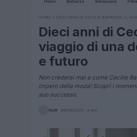
Home
Bellezza
Benessere
Fitn
HOME
»
DIECI ANNI DI CECILIE BAHNSEN: IL 
Dieci anni di Ce
viaggio di una 
e futuro
Non crederai mai a come Cecilie Bah
impero della moda! Scopri i momenti c
suo successo.
Staff
·
08/08/2025
· 4 min