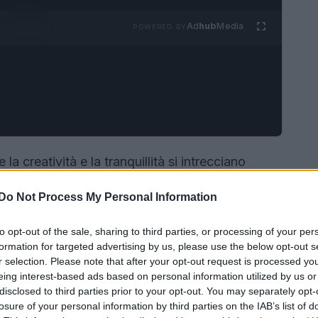
Ad
hub
Media
POWERED BY
 creatività e la tranquillità si intrecciano
zzato di Cecilie Bahnsen, una designer danese
Do Not Process My Personal Information
ia in un impero della moda. Con dieci anni di
 un viaggio che mescola nostalgia, innovazione e
to opt-out of the sale, sharing to third parties, or processing of your per
ai suoi primi giorni di vita. In questo articolo,
formation for targeted advertising by us, please use the below opt-out s
r selection. Please note that after your opt-out request is processed y
arriera, le ispirazioni che l’hanno guidata e la
eing interest-based ads based on personal information utilized by us or
disclosed to third parties prior to your opt-out. You may separately opt-
losure of your personal information by third parties on the IAB’s list of