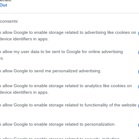
Out
consents
ciliana
e della
ndrangheta
mostra un modello
o allow Google to enable storage related to advertising like cookies on
l
lavaggio di denaro
e l’intimidazione, queste
evice identifiers in apps.
are il loro potere. La
Commissione
o allow my user data to be sent to Google for online advertising
to casi specifici di corruzione che
s.
nditori.
to allow Google to send me personalized advertising.
o allow Google to enable storage related to analytics like cookies on
evice identifiers in apps.
l crimine organizzato, spiccano nomi noti come
o allow Google to enable storage related to functionality of the website
Cosa Nostra, e
Vincenzo Macrì
, un influente
tività illecite non solo danneggiano l’economia,
o allow Google to enable storage related to personalization.
ioni.
o allow Google to enable storage related to security, including