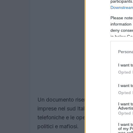
participants
Downstream 
Please note
information 
deny consent
in below Go
Persona
I want t
Opted 
I want t
Opted 
Un documento riservato della
Polizia 
I want 
imprese nel sud Italia operano in contes
Advertis
Opted 
telefoniche e le operazioni sotto copert
I want t
politici e mafiosi.
of my P
was col