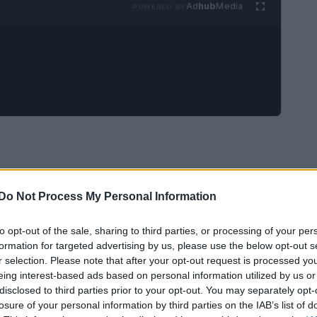
Ad
hub
Media
POWERED BY
la
Direzione Investigativa Antimafia (DIA)
Do Not Process My Personal Information
vità del crimine organizzato in Italia. Secondo il
fiose hanno esteso la loro influenza nei settori
to opt-out of the sale, sharing to third parties, or processing of your per
formation for targeted advertising by us, please use the below opt-out s
e
e i
servizi pubblici
.
r selection. Please note that after your opt-out request is processed y
eing interest-based ads based on personal information utilized by us or
disclosed to third parties prior to your opt-out. You may separately opt-
losure of your personal information by third parties on the IAB’s list of