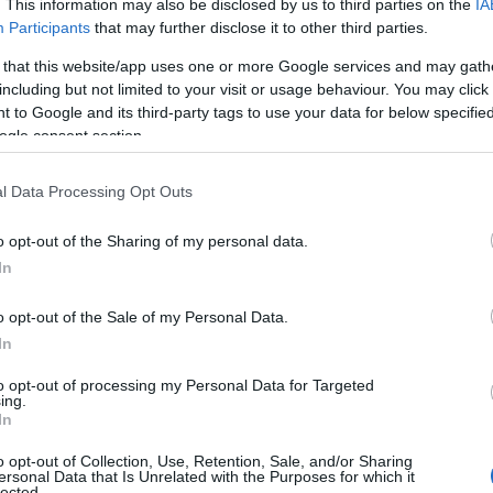
. This information may also be disclosed by us to third parties on the
IA
Participants
that may further disclose it to other third parties.
 that this website/app uses one or more Google services and may gath
including but not limited to your visit or usage behaviour. You may click 
 to Google and its third-party tags to use your data for below specifi
ogle consent section.
l Data Processing Opt Outs
o opt-out of the Sharing of my personal data.
In
o opt-out of the Sale of my Personal Data.
In
di Stato
(2024) ha rivelato che oltre il
30%
delle
to opt-out of processing my Personal Data for Targeted
ti di rischio mafioso. Le intercettazioni
ing.
In
ura hanno portato alla luce reti di collusione tra
o opt-out of Collection, Use, Retention, Sale, and/or Sharing
ersonal Data that Is Unrelated with the Purposes for which it
lected.