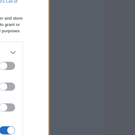
B’s List of
er and store
to grant or
ed purposes