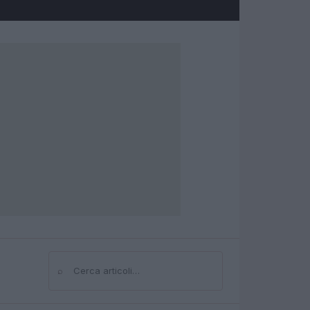
⌕
Cerca