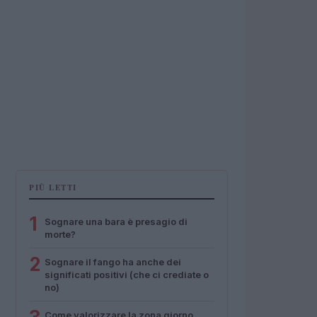
PIÙ LETTI
1
Sognare una bara è presagio di
morte?
2
Sognare il fango ha anche dei
significati positivi (che ci crediate o
no)
Come valorizzare la zona giorno