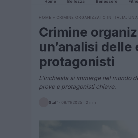
Home
Bellezza
Benessere
Fitn
HOME
»
CRIMINE ORGANIZZATO IN ITALIA: UN’
Crimine organizz
un’analisi delle
protagonisti
L'inchiesta si immerge nel mondo del
prove e protagonisti chiave.
Staff
·
08/11/2025
· 2 min