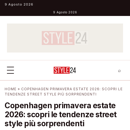
Salta al contenuto
9 Agosto 2026
9 Agosto 2026
⌕
×
⌕
HOME
»
COPENHAGEN PRIMAVERA ESTATE 2026: SCOPRI LE
Cerca
TENDENZE STREET STYLE PIÙ SORPRENDENTI
Copenhagen primavera estate
2026: scopri le tendenze street
style più sorprendenti