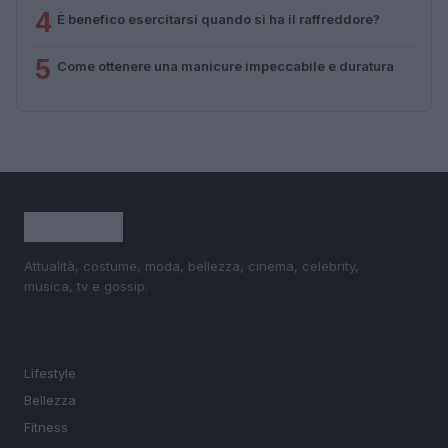
4
È benefico esercitarsi quando si ha il raffreddore?
5
Come ottenere una manicure impeccabile e duratura
Attualità, costume, moda, bellezza, cinema, celebrity,
musica, tv e gossip.
SEZIONI
Lifestyle
Bellezza
Fitness