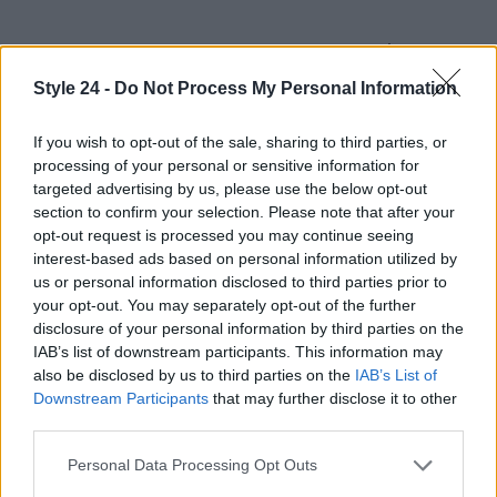
La Copenhagen Fashion Week 2025 non è solo un
evento, ma una
dichiarazione d’intenti
. Con
Style 24 -
Do Not Process My Personal Information
designer che rompono gli schemi e abbracciano un
If you wish to opt-out of the sale, sharing to third parties, or
futuro più sostenibile, la moda scandinava si
processing of your personal or sensitive information for
prepara a influenzare il mondo intero. Non perdere
targeted advertising by us, please use the below opt-out
l’occasione di seguire questa evoluzione
section to confirm your selection. Please note that after your
opt-out request is processed you may continue seeing
straordinaria!
Che ne dici, sei pronta a scoprire
interest-based ads based on personal information utilized by
cosa ci riserverà il futuro della moda?
us or personal information disclosed to third parties prior to
your opt-out. You may separately opt-out of the further
disclosure of your personal information by third parties on the
IAB’s list of downstream participants. This information may
AUTORE
also be disclosed by us to third parties on the
IAB’s List of
Staff
Downstream Participants
that may further disclose it to other
third parties.
Please note that this website/app uses one or more Google
Personal Data Processing Opt Outs
services and may gather and store information including but