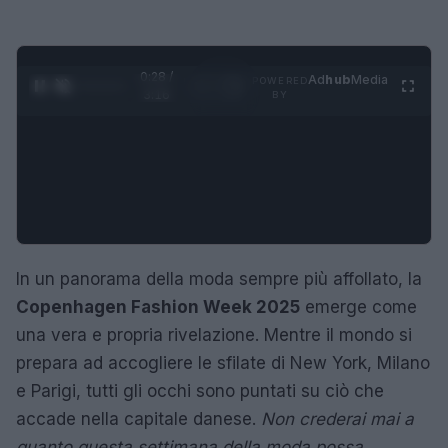
0:29 /
Ad
hub
Media
POWERED
1
/
4
3:16
BY
In un panorama della moda sempre più affollato, la
Copenhagen Fashion Week 2025
emerge come
una vera e propria rivelazione. Mentre il mondo si
prepara ad accogliere le sfilate di New York, Milano
e Parigi, tutti gli occhi sono puntati su ciò che
accade nella capitale danese.
Non crederai mai a
quanto questa settimana della moda possa