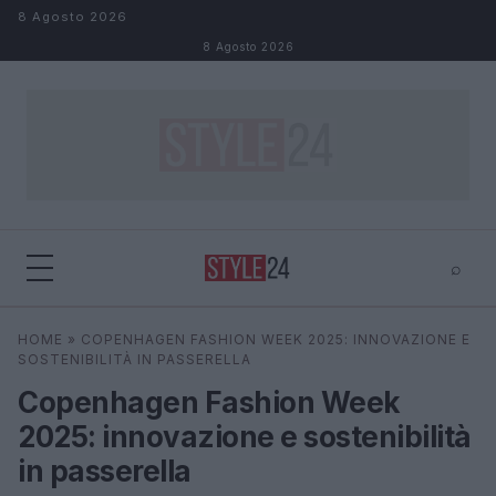
Salta al contenuto
8 Agosto 2026
8 Agosto 2026
⌕
×
⌕
HOME
»
COPENHAGEN FASHION WEEK 2025: INNOVAZIONE E
Cerca
SOSTENIBILITÀ IN PASSERELLA
Copenhagen Fashion Week
2025: innovazione e sostenibilità
in passerella