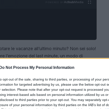
Ad
hub
Media
POWERED BY
notare le vacanze all’ultimo minuto? Non sei solo!
ere l’emozione del last minute, un modo di
redibili. Ma attenzione: ci sono alcuni aspetti
Do Not Process My Personal Information
utte sorprese. Scopriamo insieme come cogliere
tafoglio! 😍✈️
to opt-out of the sale, sharing to third parties, or processing of your per
formation for targeted advertising by us, please use the below opt-out s
r selection. Please note that after your opt-out request is processed y
eing interest-based ads based on personal information utilized by us or
disclosed to third parties prior to your opt-out. You may separately opt-
losure of your personal information by third parties on the IAB’s list of