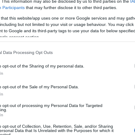
. This information may also be disclosed by us to third parties on the
IA
Participants
that may further disclose it to other third parties.
 that this website/app uses one or more Google services and may gath
including but not limited to your visit or usage behaviour. You may click 
 to Google and its third-party tags to use your data for below specifi
ogle consent section.
l Data Processing Opt Outs
o opt-out of the Sharing of my personal data.
In
o opt-out of the Sale of my Personal Data.
ave per risparmiare
In
to opt-out of processing my Personal Data for Targeted
quasi la metà degli italiani cerca di ridurre il
ing.
In
na un po’? La flessibilità gioca un ruolo
posto a cambiare le date di partenza pur di
o opt-out of Collection, Use, Retention, Sale, and/or Sharing
ersonal Data that Is Unrelated with the Purposes for which it
 aperto a viaggiare in periodi meno affollati,
lected.