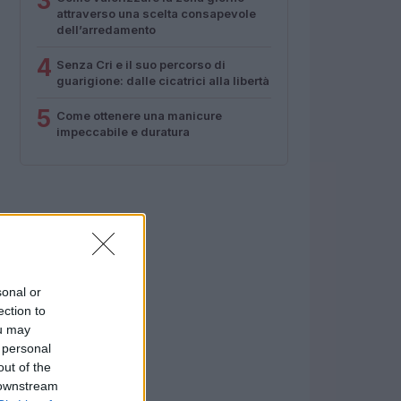
3
attraverso una scelta consapevole
dell’arredamento
4
Senza Cri e il suo percorso di
guarigione: dalle cicatrici alla libertà
5
Come ottenere una manicure
impeccabile e duratura
sonal or
ection to
ou may
 personal
out of the
 downstream