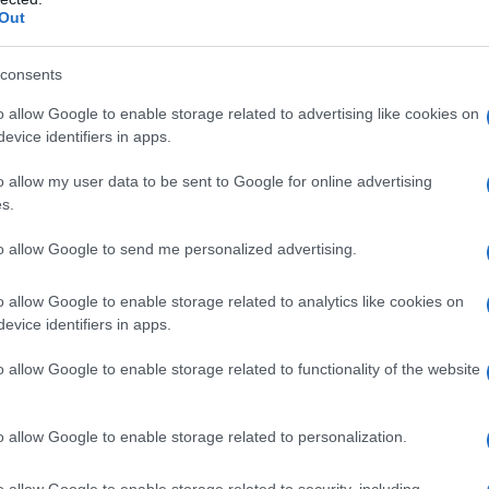
Out
ali, potresti scoprire offerte incredibili. Non
 infrasettimanali, che sono spesso molto più
consents
. E chi lo sa, magari la numero 4 ti sconvolgerà!
o allow Google to enable storage related to advertising like cookies on
evice identifiers in apps.
o allow my user data to be sent to Google for online advertising
r trovare le migliori offerte
s.
di comparazione, potremmo dimenticare che ogni
to allow Google to send me personalized advertising.
 la propria strategia di prezzo. Ecco perché è
o allow Google to enable storage related to analytics like cookies on
siti delle compagnie. Inoltre, attiva le notifiche
evice identifiers in apps.
 costo per la tua destinazione scende! Hai già
o allow Google to enable storage related to functionality of the website
i Skyscanner? Ti sorprenderà cosa puoi trovare
 Potresti scoprire destinazioni meravigliose a
o allow Google to enable storage related to personalization.
o allow Google to enable storage related to security, including