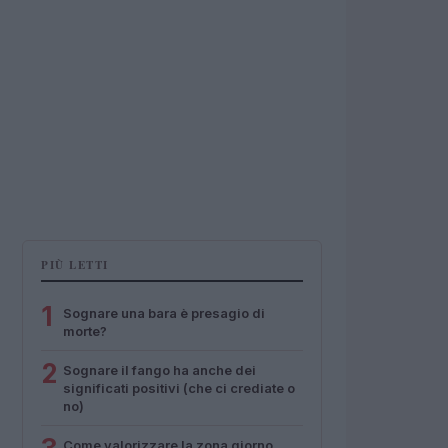
PIÙ LETTI
1
Sognare una bara è presagio di
morte?
2
Sognare il fango ha anche dei
significati positivi (che ci crediate o
no)
Come valorizzare la zona giorno