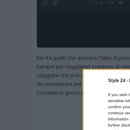
0:28 / 3:16
1
/
4
Sei tra quelli che adorano l’idea di pre
Sempre più viaggiatori scelgono di viv
viaggiare che può riservare sorprese inc
Style 24 -
da considerare per non incorrere in br
l’occasione giusta senza svuotare il por
If you wish 
sensitive in
confirm you
continue se
information 
further disc