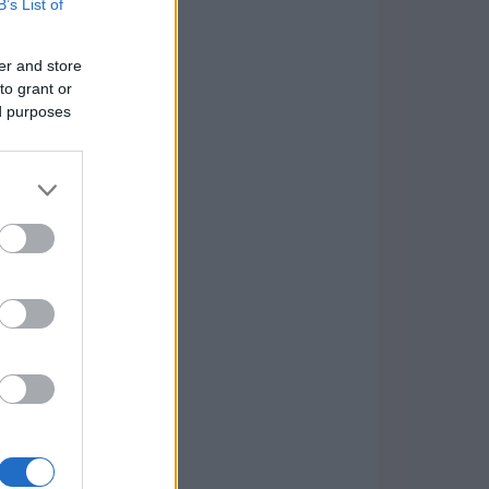
B’s List of
er and store
to grant or
ed purposes