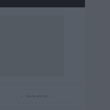
⌕
Cerca