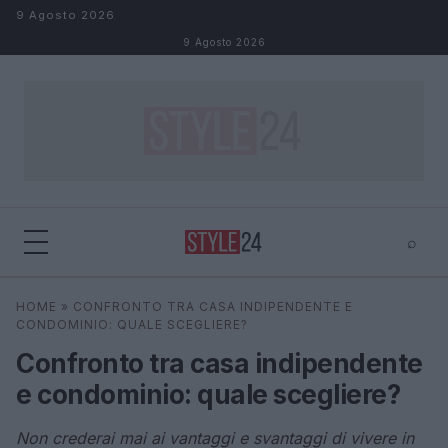
Salta al contenuto
9 Agosto 2026
9 Agosto 2026
⌕
×
⌕
HOME
»
CONFRONTO TRA CASA INDIPENDENTE E
Cerca
CONDOMINIO: QUALE SCEGLIERE?
Confronto tra casa indipendente
e condominio: quale scegliere?
Non crederai mai ai vantaggi e svantaggi di vivere in