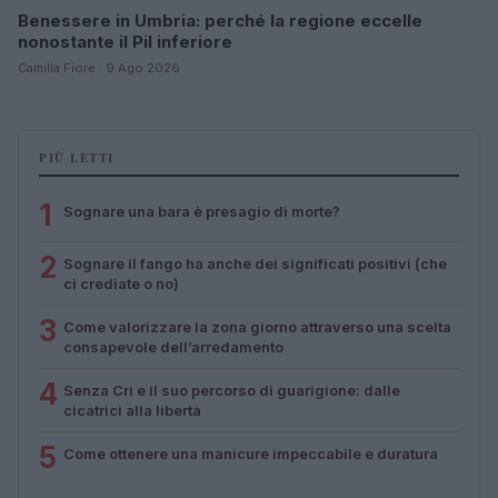
Benessere in Umbria: perché la regione eccelle
nonostante il Pil inferiore
Camilla Fiore · 9 Ago 2026
PIÙ LETTI
1
Sognare una bara è presagio di morte?
2
Sognare il fango ha anche dei significati positivi (che
ci crediate o no)
3
Come valorizzare la zona giorno attraverso una scelta
consapevole dell’arredamento
4
Senza Cri e il suo percorso di guarigione: dalle
cicatrici alla libertà
5
Come ottenere una manicure impeccabile e duratura