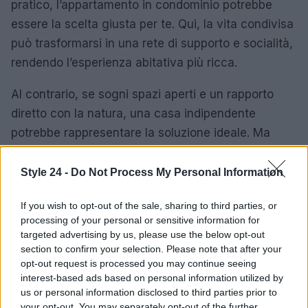
pratico, l’appartamento in condominio potrebbe
essere la scelta giusta per te. Qui, la vita condivisa
può trasformarsi in una rete di supporto e socialità,
rendendo l’esperienza abitativa più ricca.
Al contrario, se sogni spazi aperti e un rapporto
diretto con la natura, una casa indipendente
potrebbe rappresentare la soluzione ideale. Ma
ricorda: ogni scelta ha i suoi pro e contro e la
sostenibilità a lungo termine è fondamentale. Le
Style 24 -
Do Not Process My Personal Information
necessità possono cambiare nel tempo: una
If you wish to opt-out of the sale, sharing to third parties, or
giovane coppia potrebbe preferire il dinamismo del
processing of your personal or sensitive information for
condominio, mentre una famiglia numerosa
targeted advertising by us, please use the below opt-out
potrebbe cercare ampi spazi per crescere.
section to confirm your selection. Please note that after your
opt-out request is processed you may continue seeing
interest-based ads based on personal information utilized by
In conclusione, sia che tu scelga un condominio o
us or personal information disclosed to third parties prior to
una casa indipendente, l’importante è che la tua
your opt-out. You may separately opt-out of the further