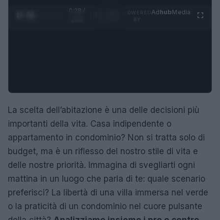
0:29 /
Ad
hub
Media
POWERED
1
/
4
2:02
BY
La scelta dell’abitazione è una delle decisioni più
importanti della vita. Casa indipendente o
appartamento in condominio? Non si tratta solo di
budget, ma è un riflesso del nostro stile di vita e
delle nostre priorità. Immagina di svegliarti ogni
mattina in un luogo che parla di te: quale scenario
preferisci? La libertà di una villa immersa nel verde
o la praticità di un condominio nel cuore pulsante
della città?
Analizziamo insieme i pro e contro