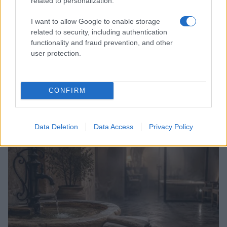
related to personalization.
I want to allow Google to enable storage
related to security, including authentication
functionality and fraud prevention, and other
user protection.
CONFIRM
Scopri Noto: guida alla città barocca più elegante della
Sicilia
Matteo Pellegrino · 9 Ago 2026
Data Deletion
Data Access
Privacy Policy
BENESSERE