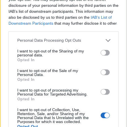
abitazione rispecchi chi sei e come vuoi vivere.
disclosure of your personal information by third parties on the
IAB’s list of downstream participants. This information may
Non dimenticare di considerare anche soluzioni
also be disclosed by us to third parties on the
IAB’s List of
intermedie, come le villette a schiera, che possono
Downstream Participants
that may further disclose it to other
offrire il meglio di entrambi i mondi.
Qual è la tua
third parties.
scelta finale?
Raccontaci nei commenti!
Please note that this website/app uses one or more Google
Personal Data Processing Opt Outs
services and may gather and store information including but
not limited to your visit or usage behaviour. You may click to
I want to opt-out of the Sharing of my
personal data.
grant or deny consent to Google and its third-party tags to
Opted In
AUTORE
use your data for below specified purposes in below Google
Staff
consent section.
I want to opt-out of the Sale of my
Personal Data.
Opted In
I want to opt-out of processing my
Personal Data for Targeted Advertising.
Opted In
I want to opt-out of Collection, Use,
Retention, Sale, and/or Sharing of my
Personal Data that Is Unrelated with the
Purposes for which it was collected.
Opted Out