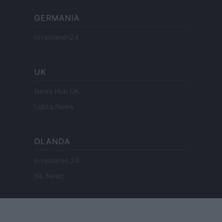
GERMANIA
Investieren24
UK
News Hub UK
Lgbtq News
OLANDA
Investeren 24
NL Newz