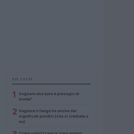
PIÙ LETTI
1
Sognare una bara è presagio di
morte?
2
Sognare il fango ha anche dei
significati positivi (che ci crediate o
no)
Come valorizzare la zona giorno