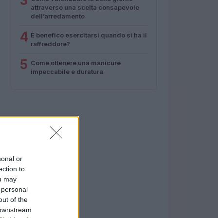
3
attraverso una scelta consapevole
dell’arredamento
4
È benefico esercitarsi quando si ha il
raffreddore?
5
Come ottenere una manicure
impeccabile e duratura
sonal or
ection to
ou may
 personal
out of the
 downstream