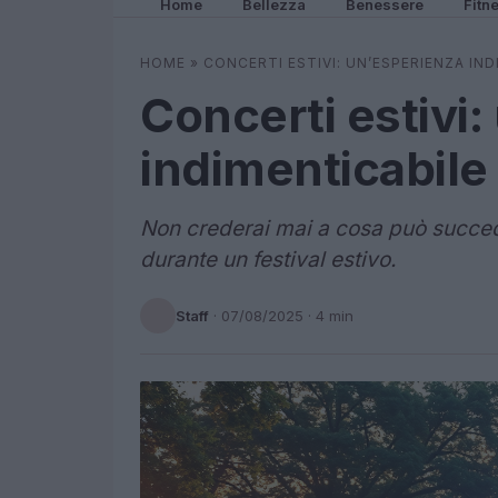
Home
Bellezza
Benessere
Fitn
HOME
»
CONCERTI ESTIVI: UN’ESPERIENZA IND
Concerti estivi
indimenticabile 
Non crederai mai a cosa può succed
durante un festival estivo.
Staff
·
07/08/2025
· 4 min