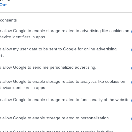
a della medaglia: per me, che frequento concerti
Out
mpagna questa passione. Non devo lottare per un
biglietto. Eppure, la realtà dei concerti è spesso
consents
llamento che tutti conosciamo, come i trasporti
o allow Google to enable storage related to advertising like cookies on
evice identifiers in apps.
per entrare.
o allow my user data to be sent to Google for online advertising
l vivo ha affrontato importanti discussioni. Le
s.
ndary ticketing hanno messo in luce i problemi
to allow Google to send me personalized advertising.
 attende con ansia di vedere il proprio artista
e poi doversi confrontare con costi esorbitanti
o allow Google to enable storage related to analytics like cookies on
evice identifiers in apps.
dossale. La bellezza dei concerti estivi si
 che sembra sempre più distante dai bisogni del
o allow Google to enable storage related to functionality of the website
o allow Google to enable storage related to personalization.
n’esperienza unica
o allow Google to enable storage related to security, including