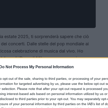
mia estate 2025, ti sorprenderà sapere che ciò
 dei concerti. Dalle stelle del pop mondiale ai
orticosa celebrazione di musica dal vivo. Ho
rlake agli iDays di Milano, per proseguire a
re a Milano per Dua Lipa ed Elodie. Una
Do Not Process My Personal Information
’esperienza collettiva, dove la musica diventa
to opt-out of the sale, sharing to third parties, or processing of your per
re persone di ogni età e provenienza.
formation for targeted advertising by us, please use the below opt-out s
r selection. Please note that after your opt-out request is processed y
eing interest-based ads based on personal information utilized by us or
disclosed to third parties prior to your opt-out. You may separately opt-
losure of your personal information by third parties on the IAB’s list of