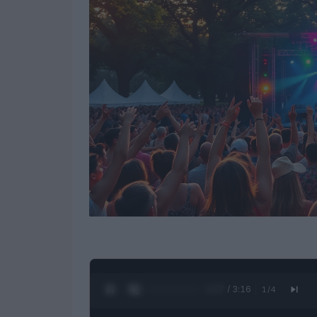
0:28 / 3:16
1
/
4