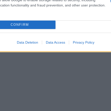
o la mia estate con un’esperienza davvero
cation functionality and fraud prevention, and other user protection.
sio. Situato in un angolo incantevole dove Italia,
hi di Fusine hanno ospitato questa manifestazione
CONFIRM
fa da palcoscenico e la musica si fonde con il
iabile. La filosofia del festival è quella di
usicali, per creare un’esperienza collettiva che
Data Deletion
Data Access
Privacy Policy