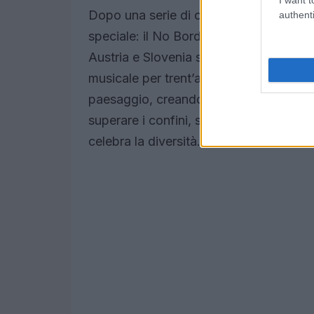
Dopo una serie di concerti, ho conclus
authenti
speciale: il No Borders Festival a Tarvi
Austria e Slovenia si incontrano, i lag
musicale per trent’anni. Qui, la natura 
paesaggio, creando un’atmosfera ineguagl
superare i confini, sia geografici che m
celebra la diversità.