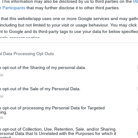
. This information may also be disclosed by us to third parties on the
IA
Participants
that may further disclose it to other third parties.
 that this website/app uses one or more Google services and may gath
including but not limited to your visit or usage behaviour. You may click 
 to Google and its third-party tags to use your data for below specifi
ogle consent section.
l Data Processing Opt Outs
o opt-out of the Sharing of my personal data.
In
o opt-out of the Sale of my Personal Data.
oncerti
In
to opt-out of processing my Personal Data for Targeted
e e proprie esperienze che ci fanno sentire vivi.
ing.
In
insieme a migliaia di persone? Quello è un
o opt-out of Collection, Use, Retention, Sale, and/or Sharing
rivere, è un’emozione che ti avvolge come un
ersonal Data that Is Unrelated with the Purposes for which it
lected.