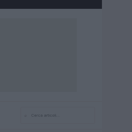
⌕
Cerca