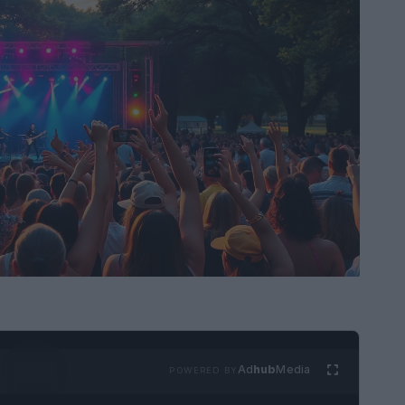
Ad
hub
Media
POWERED BY