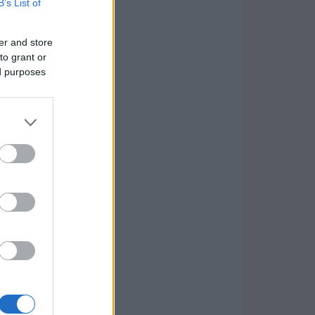
B’s List of
er and store
to grant or
ed purposes