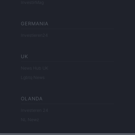
InvestirMag
GERMANIA
Investieren24
UK
News Hub UK
Lgbtq News
OLANDA
Investeren 24
NL Newz