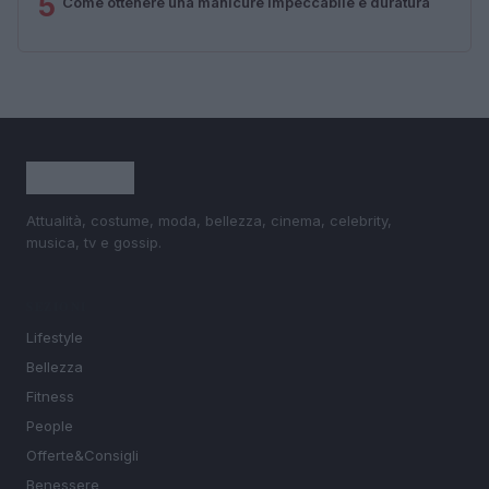
5
Come ottenere una manicure impeccabile e duratura
Attualità, costume, moda, bellezza, cinema, celebrity,
musica, tv e gossip.
SEZIONI
Lifestyle
Bellezza
Fitness
People
Offerte&Consigli
Benessere