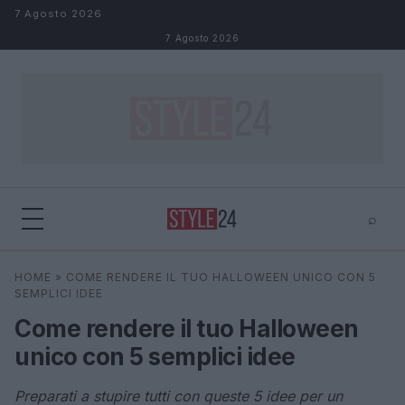
Salta al contenuto
7 Agosto 2026
7 Agosto 2026
⌕
×
⌕
HOME
»
COME RENDERE IL TUO HALLOWEEN UNICO CON 5
Cerca
SEMPLICI IDEE
Come rendere il tuo Halloween
unico con 5 semplici idee
Preparati a stupire tutti con queste 5 idee per un