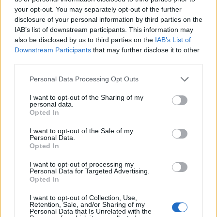
your opt-out. You may separately opt-out of the further
disclosure of your personal information by third parties on the
IAB’s list of downstream participants. This information may
also be disclosed by us to third parties on the
IAB’s List of
Downstream Participants
that may further disclose it to other
third parties.
Please note that this website/app uses one or more Google
Personal Data Processing Opt Outs
services and may gather and store information including but
not limited to your visit or usage behaviour. You may click to
I want to opt-out of the Sharing of my
personal data.
grant or deny consent to Google and its third-party tags to
Opted In
use your data for below specified purposes in below Google
consent section.
I want to opt-out of the Sale of my
Acqua di cottura: benefici e usi in cucina
Personal Data.
Cristian Castiglioni · 7 Ago 2026
Opted In
I want to opt-out of processing my
BELLEZZA
Personal Data for Targeted Advertising.
Opted In
I want to opt-out of Collection, Use,
Retention, Sale, and/or Sharing of my
Personal Data that Is Unrelated with the