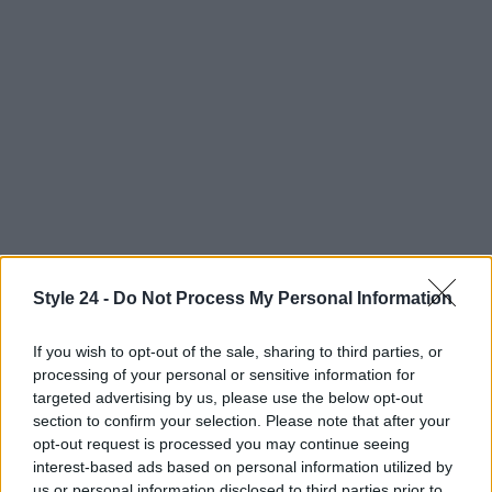
Style 24 -
Do Not Process My Personal Information
If you wish to opt-out of the sale, sharing to third parties, or
processing of your personal or sensitive information for
targeted advertising by us, please use the below opt-out
section to confirm your selection. Please note that after your
Continua a leggere
opt-out request is processed you may continue seeing
interest-based ads based on personal information utilized by
ALIMENTAZIONE
us or personal information disclosed to third parties prior to