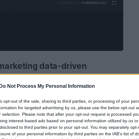
Ad
hub
Media
POWERED BY
marketing data-driven
aziende devono adottare un
approccio data-
Do Not Process My Personal Information
Tra le tendenze emergenti vi è l’uso di
i comportamenti dei consumatori, oltre
to opt-out of the sale, sharing to third parties, or processing of your per
formation for targeted advertising by us, please use the below opt-out s
r selection. Please note that after your opt-out request is processed y
eing interest-based ads based on personal information utilized by us or
disclosed to third parties prior to your opt-out. You may separately opt-
losure of your personal information by third parties on the IAB’s list of