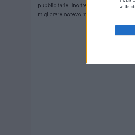
pubblicitarie. Inoltre, integrare il feed
authenti
migliorare notevolmente il
customer j