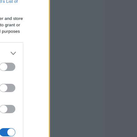
B’s List of
er and store
to grant or
ed purposes