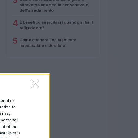
3
attraverso una scelta consapevole
dell’arredamento
4
È benefico esercitarsi quando si ha il
raffreddore?
5
Come ottenere una manicure
impeccabile e duratura
sonal or
ection to
ou may
 personal
out of the
 downstream