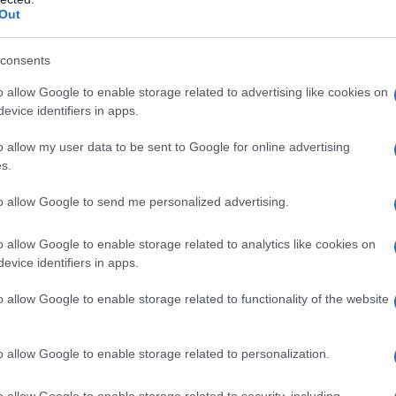
Out
i successo
consents
-commerce che ha implementato una strategia
o allow Google to enable storage related to advertising like cookies on
evice identifiers in apps.
ome
Google Analytics
e
Facebook Business
, è
vendita, registrando un aumento del
tasso di
o allow my user data to be sent to Google for online advertising
s.
etriche chiave analizzate includono:
to allow Google to send me personalized advertising.
o allow Google to enable storage related to analytics like cookies on
evice identifiers in apps.
ne pratica
o allow Google to enable storage related to functionality of the website
, è fondamentale iniziare con la raccolta di dati
o allow Google to enable storage related to personalization.
me
Google Marketing Platform
possono essere
nto degli utenti e ottimizzare le campagne
o allow Google to enable storage related to security, including