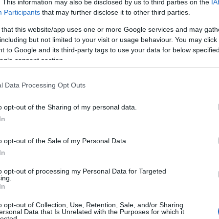
. This information may also be disclosed by us to third parties on the
IA
Participants
that may further disclose it to other third parties.
 that this website/app uses one or more Google services and may gath
including but not limited to your visit or usage behaviour. You may click 
 to Google and its third-party tags to use your data for below specifi
ogle consent section.
l Data Processing Opt Outs
o opt-out of the Sharing of my personal data.
In
o opt-out of the Sale of my Personal Data.
In
e
to opt-out of processing my Personal Data for Targeted
ing.
In
 basate sui dati mostrano un
CTR
più elevato e
 di attribuzione avanzati consente una
o opt-out of Collection, Use, Retention, Sale, and/or Sharing
ersonal Data that Is Unrelated with the Purposes for which it
he generano conversioni.
lected.