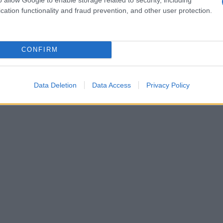
back dei clienti nel processo decisionale può
cation functionality and fraud prevention, and other user protection.
ourney
.
CONFIRM
Data Deletion
Data Access
Privacy Policy