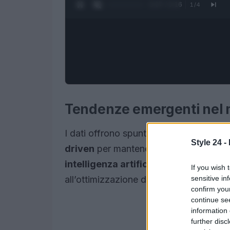
0:28 / 3:16
1
/
4
Tendenze emergenti nel 
I dati offrono spunti significativi: le 
Style 24 -
driven
per mantenere la competitività. 
intelligenza artificiale
per analizzare 
If you wish 
sensitive in
all’ottimizzazione dei funnel di vendita.
confirm you
continue se
information 
further disc