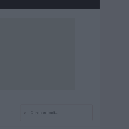
⌕
Cerca