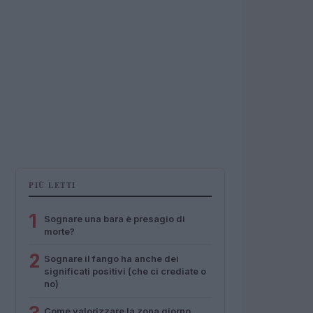
PIÙ LETTI
1
Sognare una bara è presagio di
morte?
2
Sognare il fango ha anche dei
significati positivi (che ci crediate o
no)
Come valorizzare la zona giorno