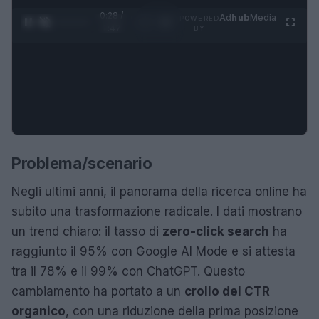
0:28 /
Ad
hub
Media
POWERED
1
/
4
1:47
BY
Problema/scenario
Negli ultimi anni, il panorama della ricerca online ha
subito una trasformazione radicale. I dati mostrano
un trend chiaro: il tasso di
zero-click search
ha
raggiunto il 95% con Google AI Mode e si attesta
tra il 78% e il 99% con ChatGPT. Questo
cambiamento ha portato a un
crollo del CTR
organico
, con una riduzione della prima posizione