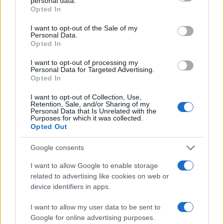
personal data.
grant or deny consent to Google and its third-party tags to
LIFESTYLE
Opted In
use your data for below specified purposes in below Google
consent section.
I want to opt-out of the Sale of my
Personal Data.
Opted In
I want to opt-out of processing my
Personal Data for Targeted Advertising.
Opted In
I want to opt-out of Collection, Use,
Retention, Sale, and/or Sharing of my
Personal Data that Is Unrelated with the
Purposes for which it was collected.
Opted Out
Magna Pars Milano: un’esperienza olfattiva unica in un
Google consents
ex stabilimento di profumi
I want to allow Google to enable storage
Matteo Pellegrino · 7 Ago 2026
related to advertising like cookies on web or
device identifiers in apps.
ALIMENTAZIONE
I want to allow my user data to be sent to
Google for online advertising purposes.