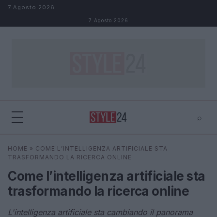
Salta al contenuto
7 Agosto 2026
7 Agosto 2026
⌕
×
⌕
HOME
»
COME L’INTELLIGENZA ARTIFICIALE STA
Cerca
TRASFORMANDO LA RICERCA ONLINE
Come l’intelligenza artificiale sta
trasformando la ricerca online
L'intelligenza artificiale sta cambiando il panorama