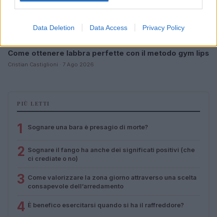
Data Deletion
Data Access
Privacy Policy
Come ottenere labbra perfette con il metodo gym lips
Cristian Castiglioni · 7 Ago 2026
PIÙ LETTI
1
Sognare una bara è presagio di morte?
2
Sognare il fango ha anche dei significati positivi (che
ci crediate o no)
3
Come valorizzare la zona giorno attraverso una scelta
consapevole dell’arredamento
4
È benefico esercitarsi quando si ha il raffreddore?