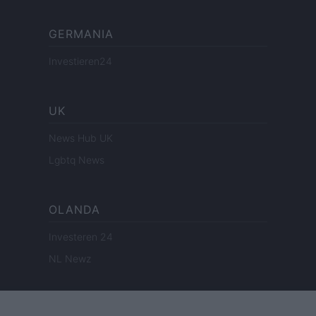
GERMANIA
Investieren24
UK
News Hub UK
Lgbtq News
OLANDA
Investeren 24
NL Newz