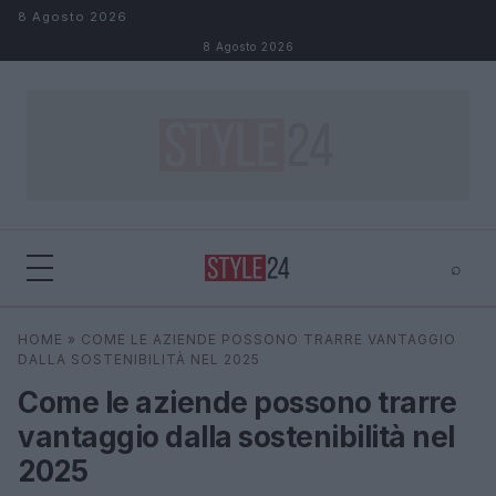
Salta al contenuto
8 Agosto 2026
8 Agosto 2026
⌕
×
⌕
HOME
»
COME LE AZIENDE POSSONO TRARRE VANTAGGIO
Cerca
DALLA SOSTENIBILITÀ NEL 2025
Come le aziende possono trarre
vantaggio dalla sostenibilità nel
2025