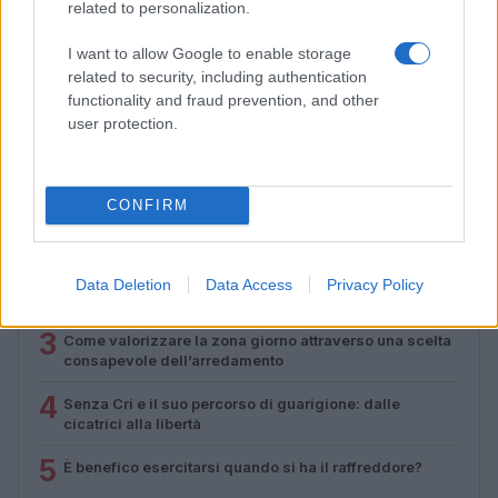
related to personalization.
Ricette di mare estive: primi piatti veloci e ricchi di
I want to allow Google to enable storage
sapore
related to security, including authentication
Camilla Fiore · 8 Ago 2026
functionality and fraud prevention, and other
user protection.
PIÙ LETTI
CONFIRM
1
Sognare una bara è presagio di morte?
2
Sognare il fango ha anche dei significati positivi (che
Data Deletion
Data Access
Privacy Policy
ci crediate o no)
3
Come valorizzare la zona giorno attraverso una scelta
consapevole dell’arredamento
4
Senza Cri e il suo percorso di guarigione: dalle
cicatrici alla libertà
5
È benefico esercitarsi quando si ha il raffreddore?