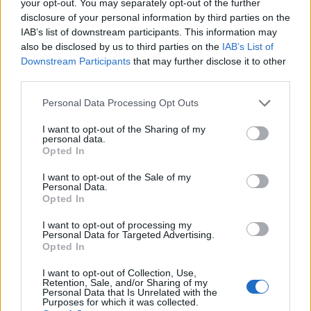
your opt-out. You may separately opt-out of the further
disclosure of your personal information by third parties on the
IAB’s list of downstream participants. This information may
also be disclosed by us to third parties on the
IAB’s List of
Downstream Participants
that may further disclose it to other
third parties.
Please note that this website/app uses one or more Google
Personal Data Processing Opt Outs
services and may gather and store information including but
not limited to your visit or usage behaviour. You may click to
I want to opt-out of the Sharing of my
Matrimonio Cristiano Ronaldo: il grande evento a
personal data.
grant or deny consent to Google and its third-party tags to
Madeira nel weekend del 9 agosto
Opted In
use your data for below specified purposes in below Google
Beatrice Bonaventura · 8 Ago 2026
consent section.
I want to opt-out of the Sale of my
Personal Data.
LIFESTYLE
Opted In
I want to opt-out of processing my
Personal Data for Targeted Advertising.
Opted In
I want to opt-out of Collection, Use,
Retention, Sale, and/or Sharing of my
Personal Data that Is Unrelated with the
Purposes for which it was collected.