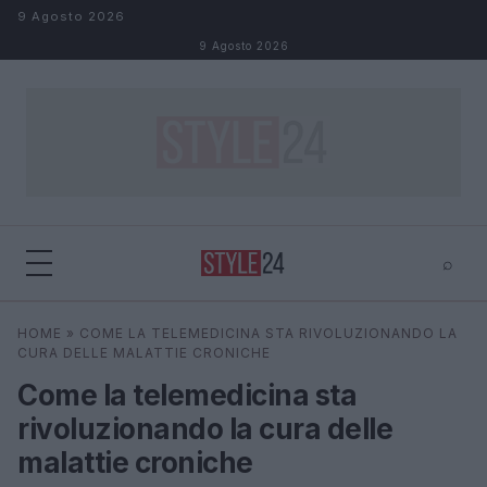
Salta al contenuto
9 Agosto 2026
9 Agosto 2026
⌕
×
⌕
HOME
»
COME LA TELEMEDICINA STA RIVOLUZIONANDO LA
Cerca
CURA DELLE MALATTIE CRONICHE
Come la telemedicina sta
rivoluzionando la cura delle
malattie croniche