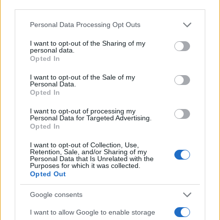
third parties.
credibile e glam
Camilla Fiore · 9 Ago 2026
Please note that this website/app uses one or more Google
Personal Data Processing Opt Outs
services and may gather and store information including but
not limited to your visit or usage behaviour. You may click to
I want to opt-out of the Sharing of my
ALIMENTAZIONE
personal data.
grant or deny consent to Google and its third-party tags to
Opted In
use your data for below specified purposes in below Google
consent section.
I want to opt-out of the Sale of my
Personal Data.
Opted In
I want to opt-out of processing my
Personal Data for Targeted Advertising.
Opted In
I want to opt-out of Collection, Use,
Retention, Sale, and/or Sharing of my
Personal Data that Is Unrelated with the
Purposes for which it was collected.
Opted Out
Nutrienti amici del cervello: omega-3, polifenoli e
vitamine B
Google consents
Camilla Fiore · 9 Ago 2026
I want to allow Google to enable storage