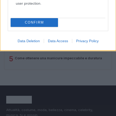
1
Sognare una bara è presagio di morte?
user protection.
2
Sognare il fango ha anche dei significati positivi (che
ci crediate o no)
CONFIRM
3
Come valorizzare la zona giorno attraverso una scelta
consapevole dell’arredamento
Data Deletion
Data Access
Privacy Policy
4
Senza Cri e il suo percorso di guarigione: dalle
cicatrici alla libertà
5
Come ottenere una manicure impeccabile e duratura
Attualità, costume, moda, bellezza, cinema, celebrity,
musica, tv e gossip.