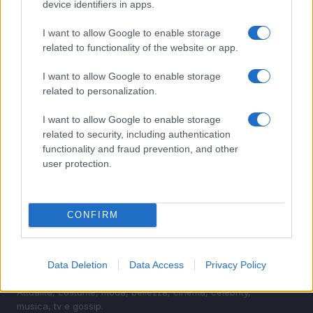
device identifiers in apps.
1
Sognare una bara è presagio di morte?
I want to allow Google to enable storage
2
Sognare il fango ha anche dei significati positivi (che
related to functionality of the website or app.
ci crediate o no)
I want to allow Google to enable storage
3
Come valorizzare la zona giorno attraverso una scelta
related to personalization.
consapevole dell’arredamento
4
I want to allow Google to enable storage
È benefico esercitarsi quando si ha il raffreddore?
related to security, including authentication
functionality and fraud prevention, and other
5
Come ottenere una manicure impeccabile e duratura
user protection.
CONFIRM
Data Deletion
Data Access
Privacy Policy
Attualità, costume, moda, bellezza, cinema, celebrity,
musica, tv e gossip.