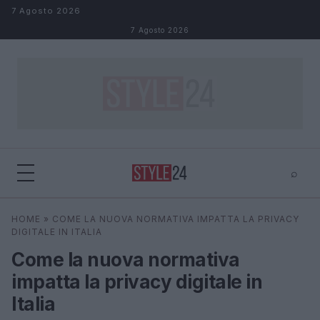
Salta al contenuto
7 Agosto 2026
7 Agosto 2026
⌕
×
⌕
HOME
»
COME LA NUOVA NORMATIVA IMPATTA LA PRIVACY
Cerca
DIGITALE IN ITALIA
Come la nuova normativa
impatta la privacy digitale in
Italia