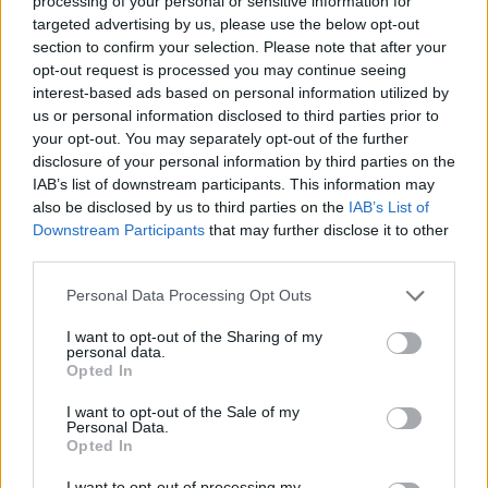
processing of your personal or sensitive information for
Come abbinare le scarpe arancioni: consigli e
ispirazioni per l’estate 2026
targeted advertising by us, please use the below opt-out
section to confirm your selection. Please note that after your
Beatrice Bonaventura · 7 Ago 2026
opt-out request is processed you may continue seeing
interest-based ads based on personal information utilized by
LIFESTYLE
us or personal information disclosed to third parties prior to
your opt-out. You may separately opt-out of the further
disclosure of your personal information by third parties on the
IAB’s list of downstream participants. This information may
also be disclosed by us to third parties on the
IAB’s List of
Downstream Participants
that may further disclose it to other
third parties.
Please note that this website/app uses one or more Google
Personal Data Processing Opt Outs
services and may gather and store information including but
not limited to your visit or usage behaviour. You may click to
I want to opt-out of the Sharing of my
personal data.
grant or deny consent to Google and its third-party tags to
Opted In
use your data for below specified purposes in below Google
Zalando Visionary Award: INSTITUTION di Galib
consent section.
I want to opt-out of the Sale of my
Gassanoff vince a Copenhagen
Personal Data.
Opted In
Cristian Castiglioni · 7 Ago 2026
I want to opt-out of processing my