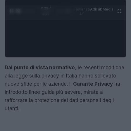
0:28 /
Ad
hub
Media
POWERED
1
/
4
1:47
BY
Dal punto di vista normativo
, le recenti modifiche
alla legge sulla privacy in Italia hanno sollevato
nuove sfide per le aziende. Il
Garante Privacy
ha
introdotto linee guida più severe, mirate a
rafforzare la protezione dei dati personali degli
utenti.