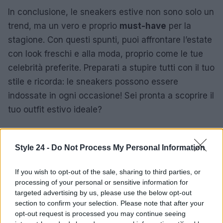
In conclusione, le sneakers estive non sono solo un
trend, ma un vero e proprio
must-have
per la
stagione. Con questi spunti, puoi affrontare l’estate
con look freschi e alla moda, proprio come le tue
celebrità preferite. Preparati a stupire tutti con il tuo
stile e ricorda: le sneakers possono essere
indossate in ogni occasione! Sei pronta a scoprire il
tuo outfit estivo ideale?
Style 24 -
Do Not Process My Personal Information
AUTORE
Staff
If you wish to opt-out of the sale, sharing to third parties, or
processing of your personal or sensitive information for
targeted advertising by us, please use the below opt-out
section to confirm your selection. Please note that after your
opt-out request is processed you may continue seeing