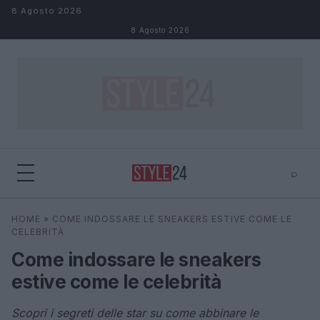
Salta al contenuto
8 Agosto 2026
8 Agosto 2026
⌕
×
⌕
HOME
»
COME INDOSSARE LE SNEAKERS ESTIVE COME LE
Cerca
CELEBRITÀ
Come indossare le sneakers
estive come le celebrità
Scopri i segreti delle star su come abbinare le