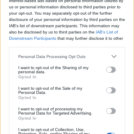
interest-based ads based on personal information utilized by
us or personal information disclosed to third parties prior to
your opt-out. You may separately opt-out of the further
disclosure of your personal information by third parties on the
IAB’s list of downstream participants. This information may
also be disclosed by us to third parties on the
IAB’s List of
Downstream Participants
that may further disclose it to other
third parties.
Please note that this website/app uses one or more Google
Personal Data Processing Opt Outs
services and may gather and store information including but
not limited to your visit or usage behaviour. You may click to
I want to opt-out of the Sharing of my
personal data.
grant or deny consent to Google and its third-party tags to
Opted In
use your data for below specified purposes in below Google
consent section.
I want to opt-out of the Sale of my
Personal Data.
Opted In
I want to opt-out of processing my
Personal Data for Targeted Advertising.
Continua a leggere
Opted In
I want to opt-out of Collection, Use,
Retention, Sale, and/or Sharing of my
LIFESTYLE