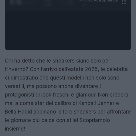
Ad
hub
Media
POWERED
1
/
4
1:47
BY
Chi ha detto che le sneakers siano solo per
l’inverno? Con l’arrivo dell’estate 2025, le celebrità
ci dimostrano che questi modelli non solo sono
versatili, ma possono anche diventare i
protagonisti di look freschi e glamour. Non crederai
mai a come star del calibro di Kendall Jenner e
Bella Hadid abbinano le loro sneakers per affrontare
le giornate più calde con stile! Scopriamolo
insieme!