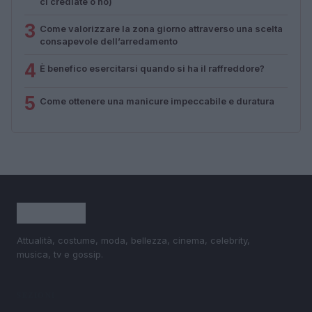
ci crediate o no)
3
Come valorizzare la zona giorno attraverso una scelta
consapevole dell’arredamento
4
È benefico esercitarsi quando si ha il raffreddore?
5
Come ottenere una manicure impeccabile e duratura
Attualità, costume, moda, bellezza, cinema, celebrity,
musica, tv e gossip.
SEZIONI