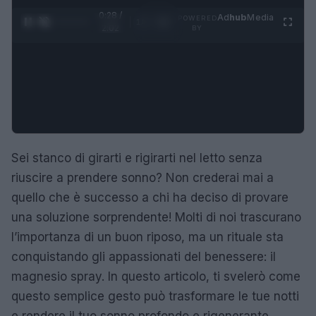
0:29 /
Ad
hub
Media
POWERED
1
/
4
2:02
BY
Sei stanco di girarti e rigirarti nel letto senza
riuscire a prendere sonno? Non crederai mai a
quello che è successo a chi ha deciso di provare
una soluzione sorprendente! Molti di noi trascurano
l’importanza di un buon riposo, ma un rituale sta
conquistando gli appassionati del benessere: il
magnesio spray. In questo articolo, ti svelerò come
questo semplice gesto può trasformare le tue notti
e rendere il tuo sonno profondo e rigenerante.