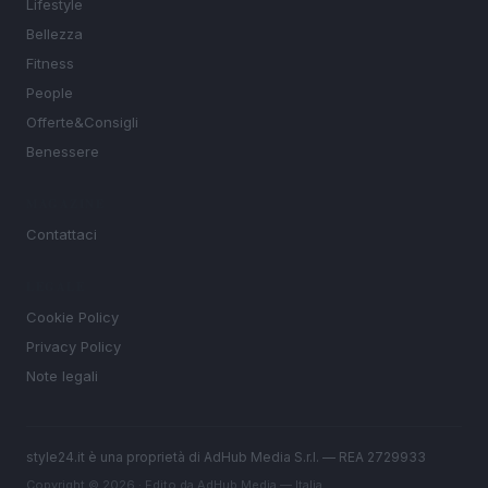
Lifestyle
Bellezza
Fitness
People
Offerte&Consigli
Benessere
MAGAZINE
Contattaci
LEGALE
Cookie Policy
Privacy Policy
Note legali
style24.it è una proprietà di AdHub Media S.r.l. — REA 2729933
Copyright © 2026 · Edito da AdHub Media — Italia