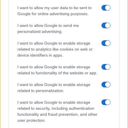
I want to allow my user data to be sent to
Continua a leggere
Google for online advertising purposes.
I want to allow Google to send me
BENESSERE
personalized advertising.
I want to allow Google to enable storage
related to analytics like cookies on web or
device identifiers in apps.
I want to allow Google to enable storage
related to functionality of the website or app.
I want to allow Google to enable storage
related to personalization.
I want to allow Google to enable storage
Mind-cooling in città: routine elegante da 10 minuti per
related to security, including authentication
mente fresca senza rovinare il make-up
functionality and fraud prevention, and other
user protection.
Beatrice Bonaventura · 7 Ago 2026