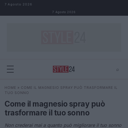
Salta al contenuto
7 Agosto 2026
7 Agosto 2026
⌕
×
⌕
HOME
»
COME IL MAGNESIO SPRAY PUÒ TRASFORMARE IL
Cerca
TUO SONNO
Come il magnesio spray può
trasformare il tuo sonno
Non crederai mai a quanto può migliorare il tuo sonno