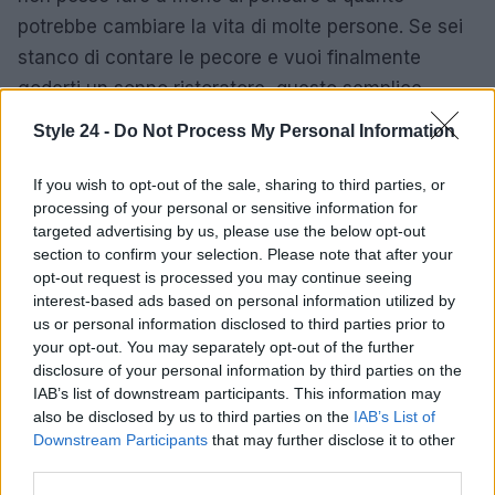
potrebbe cambiare la vita di molte persone. Se sei
stanco di contare le pecore e vuoi finalmente
goderti un sonno ristoratore, questo semplice
rituale potrebbe essere la risposta che cercavi. Non
Style 24 -
Do Not Process My Personal Information
rinunciare a te stesso e al tuo benessere: prova il
magnesio spray e scopri un nuovo modo di
If you wish to opt-out of the sale, sharing to third parties, or
processing of your personal or sensitive information for
dormire!
targeted advertising by us, please use the below opt-out
section to confirm your selection. Please note that after your
Ricorda, ogni piccolo passo verso il miglioramento
opt-out request is processed you may continue seeing
della tua qualità del sonno è un grande passo verso
interest-based ads based on personal information utilized by
una vita più sana e felice. Non aspettare oltre, il tuo
us or personal information disclosed to third parties prior to
your opt-out. You may separately opt-out of the further
sonno merita questo trattamento! 🌙✨
disclosure of your personal information by third parties on the
IAB’s list of downstream participants. This information may
also be disclosed by us to third parties on the
IAB’s List of
Downstream Participants
that may further disclose it to other
AUTORE
third parties.
Staff