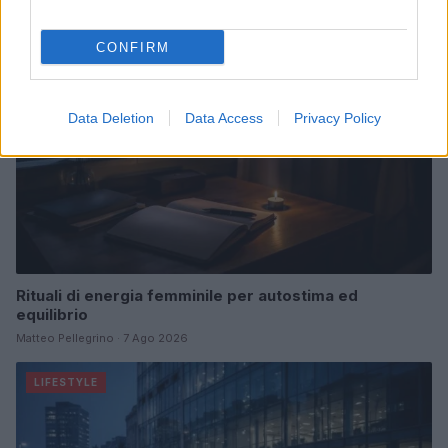
BENESSERE
CONFIRM
Data Deletion
Data Access
Privacy Policy
Rituali di energia femminile per autostima ed
equilibrio
Matteo Pellegrino · 7 Ago 2026
LIFESTYLE