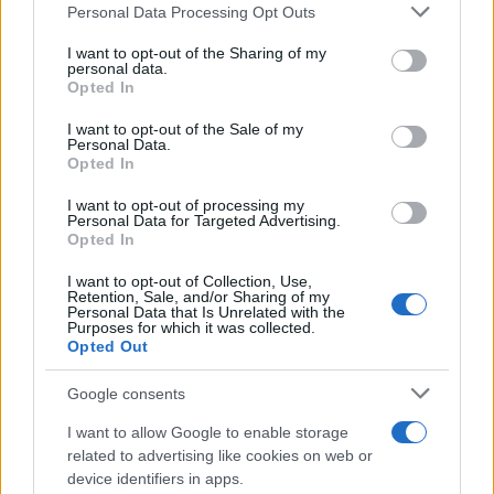
Please note that this website/app uses one or more Google
Personal Data Processing Opt Outs
services and may gather and store information including but
not limited to your visit or usage behaviour. You may click to
I want to opt-out of the Sharing of my
personal data.
grant or deny consent to Google and its third-party tags to
Opted In
use your data for below specified purposes in below Google
consent section.
I want to opt-out of the Sale of my
Personal Data.
Opted In
I want to opt-out of processing my
Personal Data for Targeted Advertising.
Opted In
I want to opt-out of Collection, Use,
Retention, Sale, and/or Sharing of my
Personal Data that Is Unrelated with the
Purposes for which it was collected.
Opted Out
Google consents
I want to allow Google to enable storage
related to advertising like cookies on web or
device identifiers in apps.