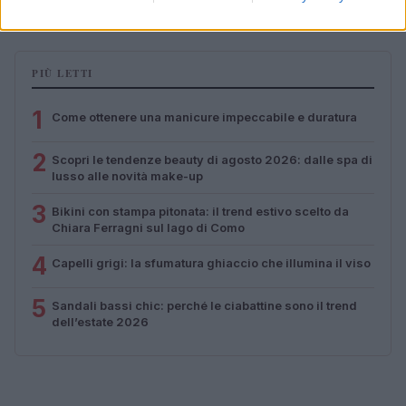
PIÙ LETTI
1
Come ottenere una manicure impeccabile e duratura
2
Scopri le tendenze beauty di agosto 2026: dalle spa di
lusso alle novità make-up
3
Bikini con stampa pitonata: il trend estivo scelto da
Chiara Ferragni sul lago di Como
4
Capelli grigi: la sfumatura ghiaccio che illumina il viso
5
Sandali bassi chic: perché le ciabattine sono il trend
dell’estate 2026