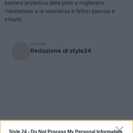
barriera protettiva della pelle e migliorano
l’idratazione e la resistenza a fattori dannosi e
irritanti.
AUTORE
Redazione di style24
Style 24 -
Do Not Process My Personal Information