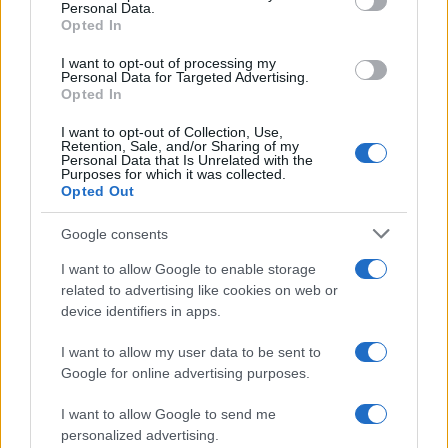
Personal Data.
Opted In
I want to opt-out of processing my
Personal Data for Targeted Advertising.
Opted In
Outfit curvy estate 2026: come conquistare con stile
I want to opt-out of Collection, Use,
ad un appuntamento romantico
Retention, Sale, and/or Sharing of my
Personal Data that Is Unrelated with the
Matteo Pellegrino · 9 Ago 2026
Purposes for which it was collected.
Opted Out
BELLEZZA
Google consents
I want to allow Google to enable storage
related to advertising like cookies on web or
device identifiers in apps.
I want to allow my user data to be sent to
Google for online advertising purposes.
I want to allow Google to send me
personalized advertising.