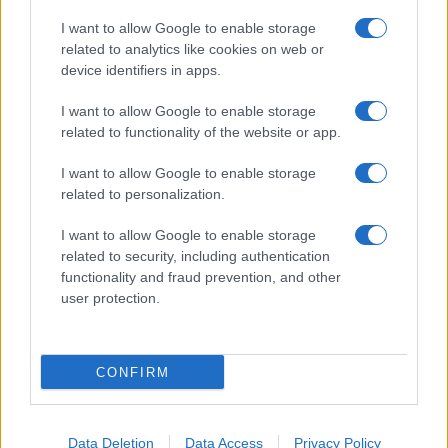
I want to allow Google to enable storage
Come il face icing può trasformare la tua routine di
related to analytics like cookies on web or
bellezza
device identifiers in apps.
Cristian Castiglioni · 9 Ago 2026
I want to allow Google to enable storage
BELLEZZA
related to functionality of the website or app.
I want to allow Google to enable storage
related to personalization.
I want to allow Google to enable storage
related to security, including authentication
functionality and fraud prevention, and other
user protection.
CONFIRM
Come ottenere ricci morbidi e definiti con la giusta
routine di cura
Data Deletion
Data Access
Privacy Policy
Cristian Castiglioni · 9 Ago 2026