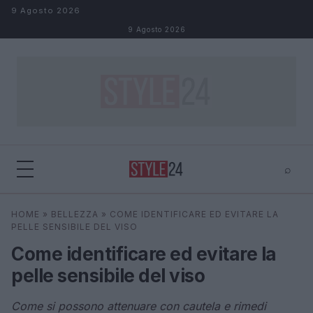
Salta al contenuto
9 Agosto 2026
9 Agosto 2026
⌕
×
⌕
HOME
»
BELLEZZA
»
COME IDENTIFICARE ED EVITARE LA
Cerca
PELLE SENSIBILE DEL VISO
Come identificare ed evitare la
pelle sensibile del viso
Come si possono attenuare con cautela e rimedi