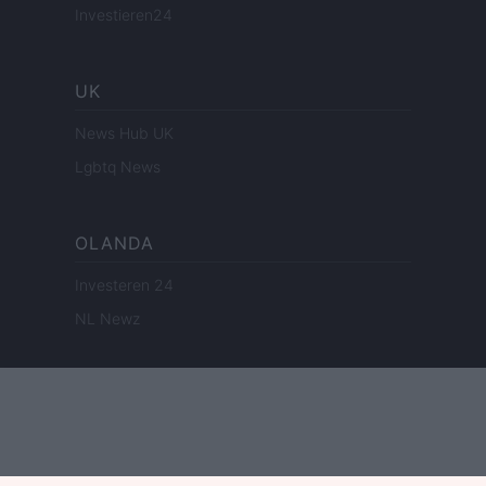
Investieren24
UK
News Hub UK
Lgbtq News
OLANDA
Investeren 24
NL Newz