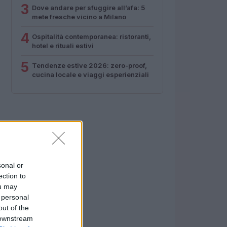
3
Dove andare per sfuggire all’afa: 5
mete fresche vicino a Milano
4
Ospitalità contemporanea: ristoranti,
hotel e rituali estivi
5
Tendenze estive 2026: zero-proof,
cucina locale e viaggi esperienziali
sonal or
ection to
ou may
 personal
out of the
 downstream