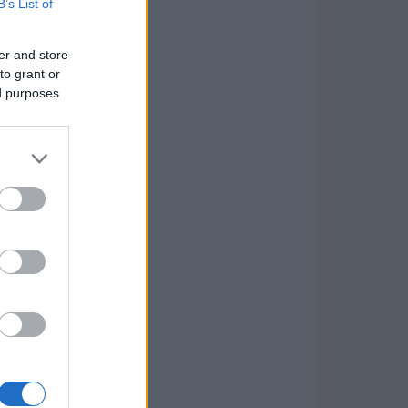
B’s List of
er and store
to grant or
ed purposes