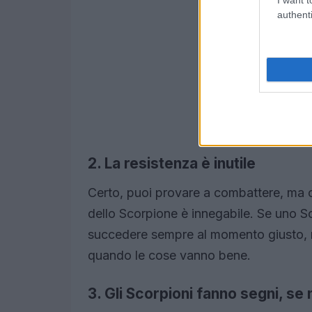
authenti
2. La resistenza è inutile
Certo, puoi provare a combattere, ma 
dello Scorpione è innegabile. Se uno Sc
succedere sempre al momento giusto, 
quando le cose vanno bene.
3. Gli Scorpioni fanno segni, se