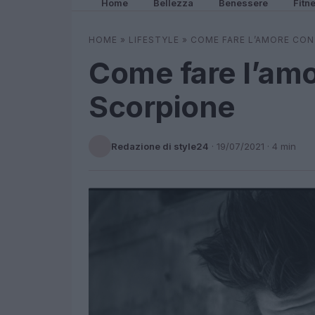
Home
Bellezza
Benessere
Fitn
HOME
»
LIFESTYLE
»
COME FARE L’AMORE CO
Come fare l’am
Scorpione
Redazione di style24
·
19/07/2021
· 4 min