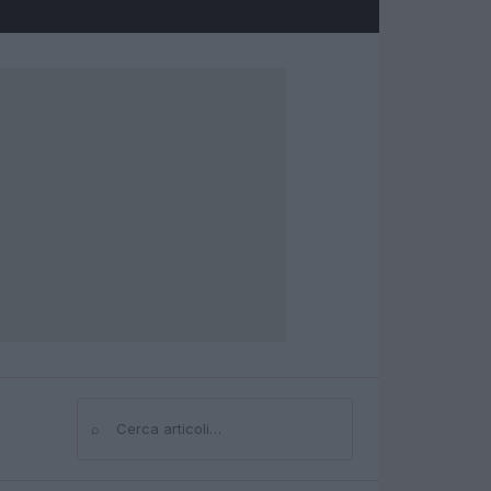
⌕
Cerca