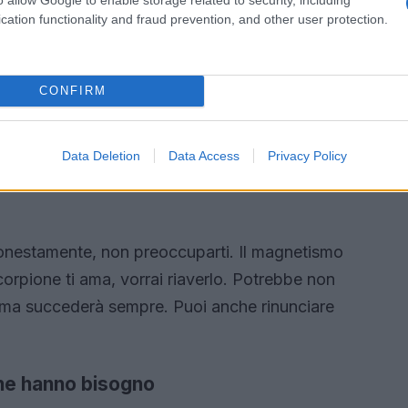
cation functionality and fraud prevention, and other user protection.
CONFIRM
Data Deletion
Data Access
Privacy Policy
onestamente, non preoccuparti. Il magnetismo
orpione ti ama, vorrai riaverlo. Potrebbe non
ma succederà sempre. Puoi anche rinunciare
 ne hanno bisogno