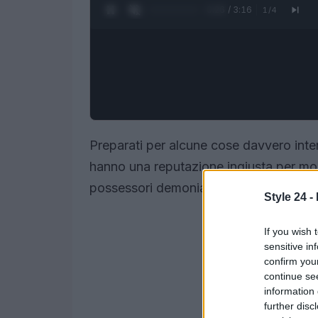
0:27 / 3:16
1
/
4
Preparati per alcune cose davvero intere
hanno una reputazione ingiusta per mol
possessori demoniaci e ai serial killer.
Style 24 -
If you wish 
sensitive in
confirm you
continue se
information 
further disc