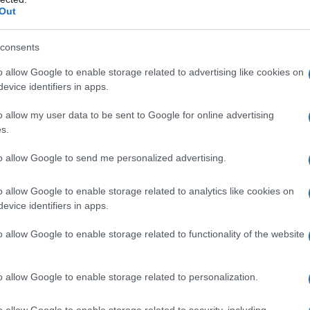
te preparati a tutto. Ecco nove verità a volte
Out
 uno Scorpione. Preparatevi:
consents
nfinito
o allow Google to enable storage related to advertising like cookies on
evice identifiers in apps.
re e il 21 novembre, indipendentemente dall’età o
di 15 anni, cioè
sarà
alquanto perverso. Se stai
o allow my user data to be sent to Google for online advertising
s.
nibile ogni volta che vuoi, a meno che non lo
al programma di protezione dei testimoni e spera
to allow Google to send me personalized advertising.
o allow Google to enable storage related to analytics like cookies on
evice identifiers in apps.
o allow Google to enable storage related to functionality of the website
o allow Google to enable storage related to personalization.
o allow Google to enable storage related to security, including