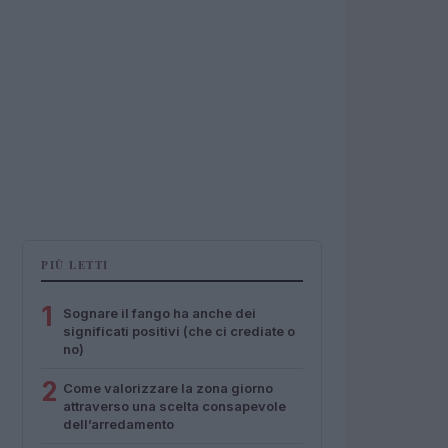
PIÙ LETTI
1
Sognare il fango ha anche dei
significati positivi (che ci crediate o
no)
2
Come valorizzare la zona giorno
attraverso una scelta consapevole
dell’arredamento