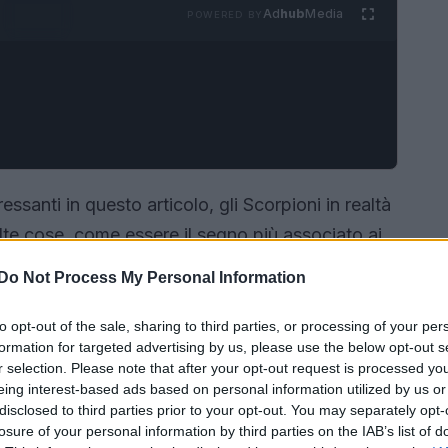
Ad
hub
Media
POWERED BY
ssanti in questo articolo, gli Scorpioni in realtà
te cose, come essere il segno più associato ai
Do Not Process My Personal Information
to opt-out of the sale, sharing to third parties, or processing of your per
formation for targeted advertising by us, please use the below opt-out s
r selection. Please note that after your opt-out request is processed y
eing interest-based ads based on personal information utilized by us or
disclosed to third parties prior to your opt-out. You may separately opt-
losure of your personal information by third parties on the IAB’s list of