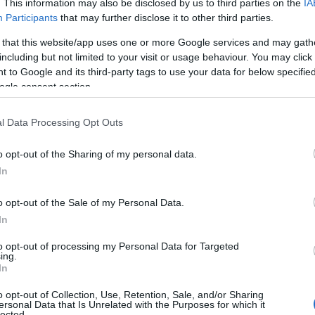
. This information may also be disclosed by us to third parties on the
IA
Participants
that may further disclose it to other third parties.
 that this website/app uses one or more Google services and may gath
including but not limited to your visit or usage behaviour. You may click 
 to Google and its third-party tags to use your data for below specifi
ogle consent section.
l Data Processing Opt Outs
o opt-out of the Sharing of my personal data.
In
putazione che abbiamo di essere il segno più
orpione è più sexy del sesso con qualsiasi altro
o opt-out of the Sale of my Personal Data.
ione.
In
to opt-out of processing my Personal Data for Targeted
ing.
uomo Scorpione
In
o, fruste e catene per gli uomini di questo
o opt-out of Collection, Use, Retention, Sale, and/or Sharing
ersonal Data that Is Unrelated with the Purposes for which it
lected.