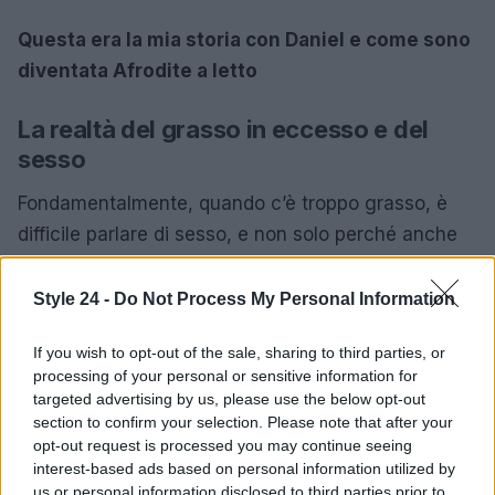
Questa era la mia storia con Daniel e come sono
diventata Afrodite a letto
La realtà del grasso in eccesso e del
sesso
Fondamentalmente, quando c’è troppo grasso, è
difficile parlare di sesso, e non solo perché anche
queste due cose non funzionano molto bene.
Quando gli uomini hanno la pancia più grande,
Style 24 -
Do Not Process My Personal Information
anche
i loro livelli di testosterone
diminuiscono
,
If you wish to opt-out of the sale, sharing to third parties, or
con conseguente
riduzione del desiderio
processing of your personal or sensitive information for
sessuale
. E non importa cosa possa dirti
targeted advertising by us, please use the below opt-out
sull’essere attratto dall’intera persona piuttosto che
section to confirm your selection. Please note that after your
opt-out request is processed you may continue seeing
dal suo aspetto fisico, ammettiamolo.
interest-based ads based on personal information utilized by
us or personal information disclosed to third parties prior to