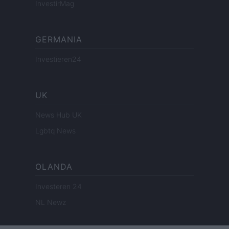
InvestirMag
GERMANIA
Investieren24
UK
News Hub UK
Lgbtq News
OLANDA
Investeren 24
NL Newz