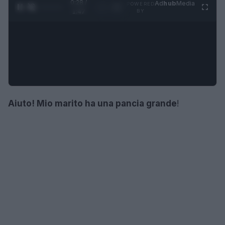
0:30 /
Ad
hub
Media
POWERED
1
/
4
1:47
BY
Aiuto!
Mio marito ha una pancia grande
!