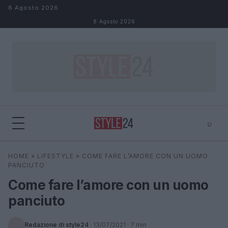
Salta al contenuto
8 Agosto 2026
8 Agosto 2026
⌕
×
⌕
HOME
»
LIFESTYLE
»
COME FARE L’AMORE CON UN UOMO
Cerca
PANCIUTO
Come fare l’amore con un uomo
panciuto
Redazione di style24
·
13/07/2021
· 7 min