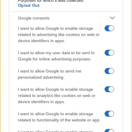
zucchero al ristorante e si compra ancora cene e
Purposes for which it was collected.
Opted Out
patatine fritte non salutari, anche se io non compro
mai niente del genere.
Google consents
I want to allow Google to enable storage
Non credo sia giusto dire a qualcuno che non lo
related to advertising like cookies on web or
trovi attraente. Penso che questo uccida
device identifiers in apps.
l’autostima e non puoi mai cancellare quelle parole.
I want to allow my user data to be sent to
Google for online advertising purposes.
Ma penso che sia giusto dire qualcosa del tipo:
«Voglio che ci divertiamo molto insieme, e mi piace
I want to allow Google to send me
fare sesso con te, ma il tuo peso sta davvero
personalized advertising.
iniziando a influenzare la nostra vita sessuale».
I want to allow Google to enable storage
Non lo voglio per noi.
Possiamo raggiungere
related to analytics like cookies on web or
alcuni obiettivi insieme
? E affrontare il tema della
device identifiers in apps.
salute (non contrarre il diabete, non esercitare
I want to allow Google to enable storage
pressione su cuore e articolazioni) è un modo
related to functionality of the website or app.
migliore per inquadrarlo piuttosto che dirgli