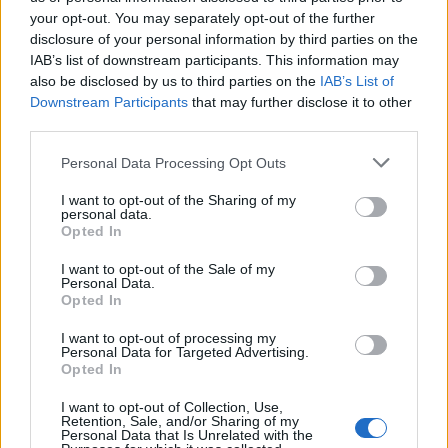
Vuoi sapere come fare l’amore con un uomo
your opt-out. You may separately opt-out of the further
più giovane?
disclosure of your personal information by third parties on the
IAB’s list of downstream participants. This information may
È difficile essere attratti da tuo marito quando è
also be disclosed by us to third parties on the
IAB’s List of
Downstream Participants
that may further disclose it to other
molto sovrappeso.
Ciò non significa che non puoi
third parties.
fare sesso concentrandoti sul piacere che lui può
Please note that this website/app uses one or more Google
darti (come può) E concentrandoti su quanto lo
Personal Data Processing Opt Outs
services and may gather and store information including but
ami, ma quella scintilla può sicuramente svanire.
not limited to your visit or usage behaviour. You may click to
I want to opt-out of the Sharing of my
personal data.
grant or deny consent to Google and its third-party tags to
Opted In
Ma come fai a far perdere peso a tuo
use your data for below specified purposes in below Google
consent section.
marito?
I want to opt-out of the Sale of my
Personal Data.
Opted In
Questa è una domanda difficile, perché non puoi
controllare qualcun altro e non puoi cambiare il
I want to opt-out of processing my
Personal Data for Targeted Advertising.
comportamento di nessun altro. Ma di recente ho
Opted In
incontrato una donna che fa di tutto per farlo
I want to opt-out of Collection, Use,
dimagrire, ma suo marito ordina ancora troppo
Retention, Sale, and/or Sharing of my
Personal Data that Is Unrelated with the