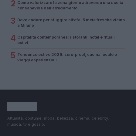
2
Come valorizzare la zona giorno attraverso una scelta
consapevole dell’arredamento
3
Dove andare per sfuggire all’afa: 5 mete fresche vicino
a Milano
4
Ospitalità contemporanea: ristoranti, hotel e rituali
estivi
5
Tendenze estive 2026: zero-proof, cucina locale e
viaggi esperienziali
Attualità, costume, moda, bellezza, cinema, celebrity,
musica, tv e gossip.