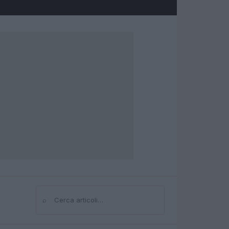
⌕
Cerca