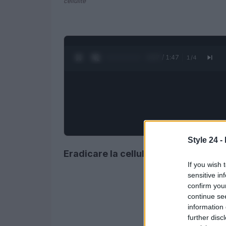
cellulite
0:28 / 1:47
1
/
4
Style 24 -
Eradicare la cellulite: un chiariment
If you wish 
sensitive in
confirm you
continue se
information 
further disc