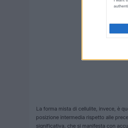
authenti
La forma mista di cellulite, invece, è q
posizione intermedia rispetto alle preced
significativa, che si manifesta con accum