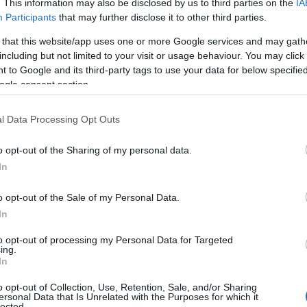
. This information may also be disclosed by us to third parties on the
IA
Participants
that may further disclose it to other third parties.
 that this website/app uses one or more Google services and may gath
including but not limited to your visit or usage behaviour. You may click 
 to Google and its third-party tags to use your data for below specifi
ogle consent section.
l Data Processing Opt Outs
o opt-out of the Sharing of my personal data.
In
o opt-out of the Sale of my Personal Data.
eo noto come cellulite, e le strategie per
In
fficaci integratori e creme.
to opt-out of processing my Personal Data for Targeted
ing.
e
In
o opt-out of Collection, Use, Retention, Sale, and/or Sharing
lite.
Questa problematica cutanea colpisce una
ersonal Data that Is Unrelated with the Purposes for which it
lected.