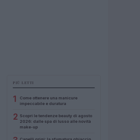
PIÙ LETTI
1
Come ottenere una manicure
impeccabile e duratura
2
Scopri le tendenze beauty di agosto
2026: dalle spa di lusso alle novità
make-up
Capelli grigi: la sfumatura ghiaccio