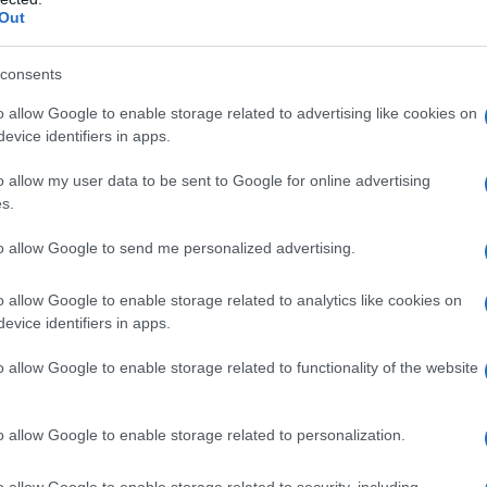
 percentuali che oscilano tra l’80% e il 95%. Di
Out
icro circolatorio negli arti inferiori. In generale,
consents
e sovrappeso. Infatti, puó affliggere sia
n si tratta, dunque, di un problema legato al
o allow Google to enable storage related to advertising like cookies on
evice identifiers in apps.
n eccesso di peso e con abitudini alimentari
i.
o allow my user data to be sent to Google for online advertising
s.
one idrica, che a sua volta porta alla formazione
to allow Google to send me personalized advertising.
 verifica un rallentamento del flusso sanguigno.
 prevalentemente suddivise in cinque categorie.
o allow Google to enable storage related to analytics like cookies on
evice identifiers in apps.
persone più giovani, in cui la pelle è tonica e il
nifesta solo se si pizzica la pelle. La cellulite
o allow Google to enable storage related to functionality of the website
 una perdita di tono della pelle, dando ad essa un
o allow Google to enable storage related to personalization.
o allow Google to enable storage related to security, including