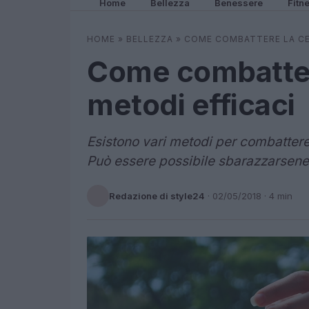
Home
Bellezza
Benessere
Fitn
HOME
»
BELLEZZA
»
COME COMBATTERE LA CE
Come combattere
metodi efficaci
Esistono vari metodi per combattere l
Può essere possibile sbarazzarsene 
Redazione di style24
·
02/05/2018
· 4 min