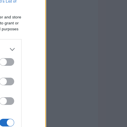
B’s List of
er and store
to grant or
ed purposes