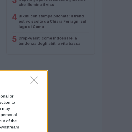
3
che illumina il viso
4
Bikini con stampa pitonata: il trend
estivo scelto da Chiara Ferragni sul
lago di Como
5
Drop-waist: come indossare la
tendenza degli abiti a vita bassa
sonal or
ection to
ou may
 personal
out of the
 downstream