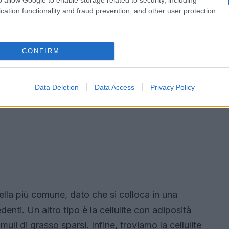
cation functionality and fraud prevention, and other user protection.
CONFIRM
Data Deletion
Data Access
Privacy Policy
uella più comune, dato che si colloca in una
enti. Un altro tipo è la cellulite con adiposità
uli di grasso sparsi. Infine, troviamo la cellulite