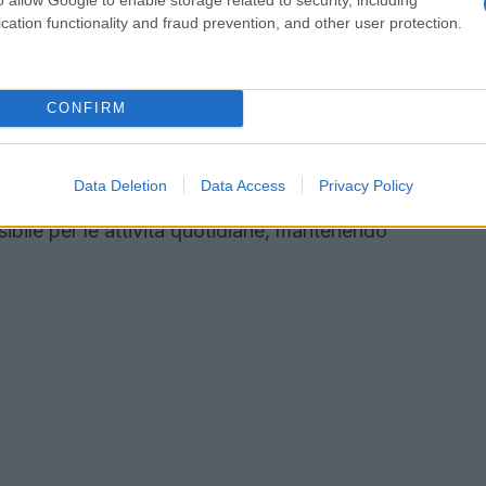
cation functionality and fraud prevention, and other user protection.
aillettes lunga
CONFIRM
 gonna paillettes lunga è la sua capacità di
to alla vita di tutti i giorni, è possibile optare per
Data Deletion
Data Access
Privacy Policy
iunge un tocco casual e raffinato. Questo
bile per le attività quotidiane, mantenendo