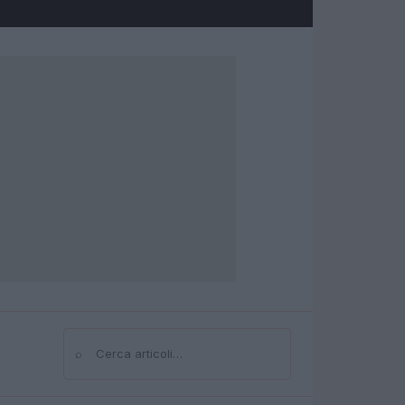
⌕
Cerca