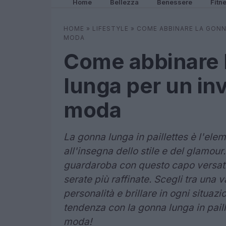
Home
Bellezza
Benessere
Fitn
HOME
»
LIFESTYLE
»
COME ABBINARE LA GONNA
MODA
Come abbinare l
lunga per un inv
moda
La gonna lunga in paillettes è l'el
all'insegna dello stile e del glamour
guardaroba con questo capo versatile
serate più raffinate. Scegli tra una v
personalità e brillare in ogni situaz
tendenza con la gonna lunga in pail
moda!