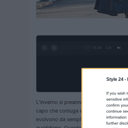
0:28 / 3:16
1
/
4
Style 24 -
If you wish 
sensitive in
L’inverno si preannuncia scintillante gra
confirm you
capo che coniuga eleganza e versatilità.
continue se
information 
evolvono da semplice accessorio per l
further disc
quotidiano. Questo articolo esplora le