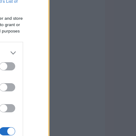
B’s List of
er and store
to grant or
ed purposes