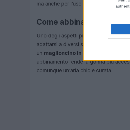
ma anche per l’uso quotidiano.
authenti
Come abbinare la gonna p
Uno degli aspetti più interessanti della
adattarsi a diversi stili. Per un look adat
un
maglioncino in stile polo
, che agg
abbinamento rende la gonna più accessi
comunque un’aria chic e curata.