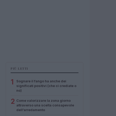
PIÙ LETTI
1
Sognare il fango ha anche dei
significati positivi (che ci crediate o
no)
2
Come valorizzare la zona giorno
attraverso una scelta consapevole
dell’arredamento