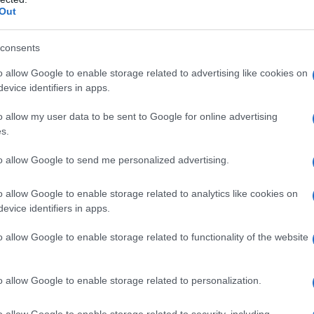
llettes per l’autunno-inverno
Out
ua a persistere, evidenziando la sua capacità di
consents
one autunno-inverno 2025, la designer Elisabetta
o allow Google to enable storage related to advertising like cookies on
vativa di questo classico, caratterizzata da un
evice identifiers in apps.
o materiale crea un effetto
vedo-non-vedo
che
o allow my user data to be sent to Google for online advertising
I lustrini monocromatici, con sfumature che
s.
iscono un’aria sofisticata e contemporanea al
to allow Google to send me personalized advertising.
o allow Google to enable storage related to analytics like cookies on
evice identifiers in apps.
o allow Google to enable storage related to functionality of the website
 e rigorosa, ma al contempo si avvolge
rimendo una
femminilità contemporanea
e
 indossa di sentirsi a proprio agio e al contempo
o allow Google to enable storage related to personalization.
lteplici occasioni, non solo a eventi speciali,
o allow Google to enable storage related to security, including