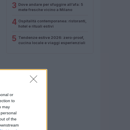
3
Dove andare per sfuggire all’afa: 5
mete fresche vicino a Milano
4
Ospitalità contemporanea: ristoranti,
hotel e rituali estivi
5
Tendenze estive 2026: zero-proof,
cucina locale e viaggi esperienziali
sonal or
ection to
ou may
 personal
out of the
 downstream