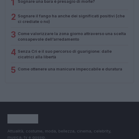
1
Sognare una bara è presagio di morte?
2
Sognare il fango ha anche dei significati positivi (che
ci crediate o no)
3
Come valorizzare la zona giorno attraverso una scelta
consapevole dell’arredamento
4
Senza Cri e il suo percorso di guarigione: dalle
cicatrici alla libertà
5
Come ottenere una manicure impeccabile e duratura
Attualità, costume, moda, bellezza, cinema, celebrity,
musica, tv e gossip.