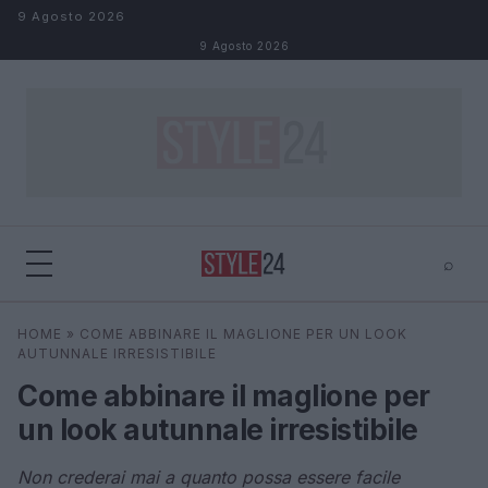
Salta al contenuto
9 Agosto 2026
9 Agosto 2026
⌕
×
⌕
HOME
»
COME ABBINARE IL MAGLIONE PER UN LOOK
Cerca
AUTUNNALE IRRESISTIBILE
Come abbinare il maglione per
un look autunnale irresistibile
Non crederai mai a quanto possa essere facile