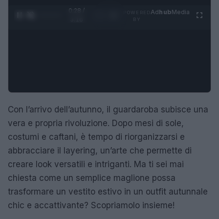
0:29 /
Ad
hub
Media
POWERED
1
/
4
3:16
BY
Con l’arrivo dell’autunno, il guardaroba subisce una
vera e propria rivoluzione. Dopo mesi di sole,
costumi e caftani, è tempo di riorganizzarsi e
abbracciare il layering, un’arte che permette di
creare look versatili e intriganti. Ma ti sei mai
chiesta come un semplice maglione possa
trasformare un vestito estivo in un outfit autunnale
chic e accattivante? Scopriamolo insieme!