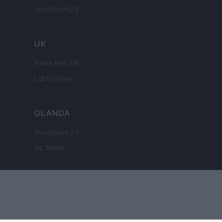
Investieren24
UK
News Hub UK
Lgbtq News
OLANDA
Investeren 24
NL Newz