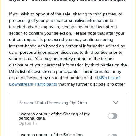
Vogue ha bisogno. Riuscirà a tagliare i legami con il
If you wish to opt-out of the sale, sharing to third parties, or
passato e a costruire una nuova identità per la
processing of your personal or sensitive information for
rivista? Solo il tempo potrà dircelo! 🔥✨
targeted advertising by us, please use the below opt-out
section to confirm your selection. Please note that after your
opt-out request is processed you may continue seeing
interest-based ads based on personal information utilized by
AUTORE
us or personal information disclosed to third parties prior to
Staff
your opt-out. You may separately opt-out of the further
disclosure of your personal information by third parties on the
IAB’s list of downstream participants. This information may
also be disclosed by us to third parties on the
IAB’s List of
Downstream Participants
that may further disclose it to other
third parties.
Please note that this website/app uses one or more Google
Personal Data Processing Opt Outs
services and may gather and store information including but
not limited to your visit or usage behaviour. You may click to
I want to opt-out of the Sharing of my
personal data.
grant or deny consent to Google and its third-party tags to
Opted In
use your data for below specified purposes in below Google
consent section.
I want to opt-out of the Sale of my