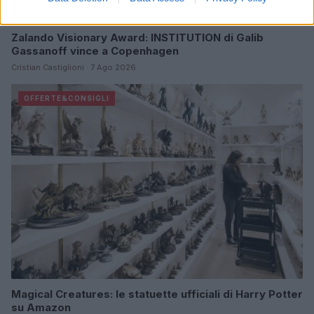
Zalando Visionary Award: INSTITUTION di Galib
Gassanoff vince a Copenhagen
Cristian Castiglioni · 7 Ago 2026
OFFERTE&CONSIGLI
Magical Creatures: le statuette ufficiali di Harry Potter
su Amazon