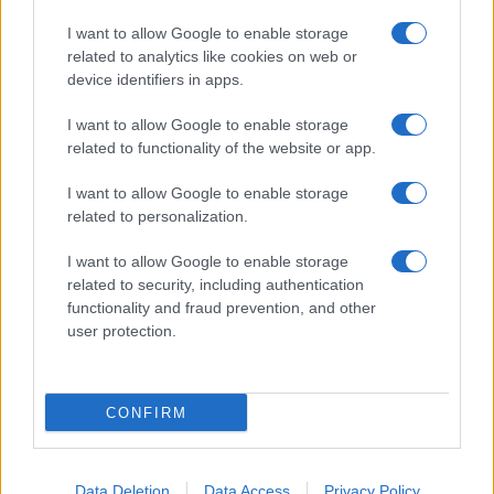
I want to allow Google to enable storage
related to analytics like cookies on web or
device identifiers in apps.
I want to allow Google to enable storage
related to functionality of the website or app.
Come abbinare le scarpe arancioni: consigli e
ispirazioni per l’estate 2026
I want to allow Google to enable storage
Beatrice Bonaventura · 7 Ago 2026
related to personalization.
LIFESTYLE
I want to allow Google to enable storage
related to security, including authentication
functionality and fraud prevention, and other
user protection.
CONFIRM
Data Deletion
Data Access
Privacy Policy