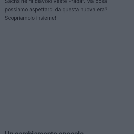
Sachs ne “Il diavolo veste Prada”. Ma cosa
possiamo aspettarci da questa nuova era?
Scopriamolo insieme!
Un cambiamento epocale