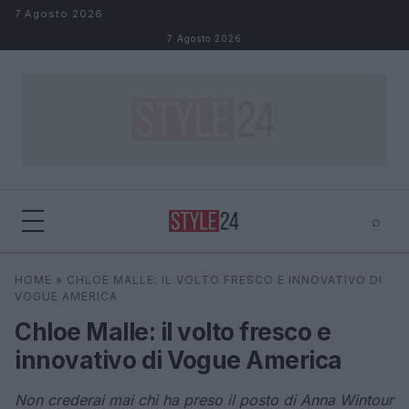
Salta al contenuto
7 Agosto 2026
7 Agosto 2026
⌕
×
⌕
HOME
»
CHLOE MALLE: IL VOLTO FRESCO E INNOVATIVO DI
Cerca
VOGUE AMERICA
Chloe Malle: il volto fresco e
innovativo di Vogue America
Non crederai mai chi ha preso il posto di Anna Wintour