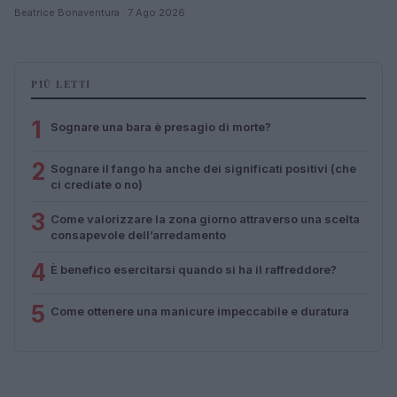
Beatrice Bonaventura · 7 Ago 2026
PIÙ LETTI
1
Sognare una bara è presagio di morte?
2
Sognare il fango ha anche dei significati positivi (che
ci crediate o no)
3
Come valorizzare la zona giorno attraverso una scelta
consapevole dell’arredamento
4
È benefico esercitarsi quando si ha il raffreddore?
5
Come ottenere una manicure impeccabile e duratura