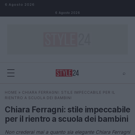
Salta al contenuto
6 Agosto 2026
6 Agosto 2026
⌕
×
⌕
HOME
»
CHIARA FERRAGNI: STILE IMPECCABILE PER IL
Cerca
RIENTRO A SCUOLA DEI BAMBINI
Chiara Ferragni: stile impeccabile
per il rientro a scuola dei bambini
Non crederai mai a quanto sia elegante Chiara Ferragni