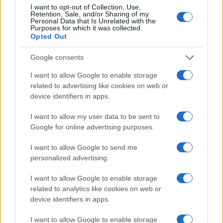
I want to opt-out of Collection, Use,
Retention, Sale, and/or Sharing of my
Personal Data that Is Unrelated with the
Purposes for which it was collected.
Opted Out
Google consents
I want to allow Google to enable storage
related to advertising like cookies on web or
device identifiers in apps.
I want to allow my user data to be sent to
Google for online advertising purposes.
Come preservare il colore dei capelli in estate:
consigli di Niky Epi di Aldo Coppola
I want to allow Google to send me
Cristian Castiglioni · 6 Ago 2026
personalized advertising.
BENESSERE
I want to allow Google to enable storage
related to analytics like cookies on web or
device identifiers in apps.
I want to allow Google to enable storage