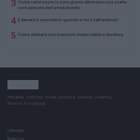
3
Come valorizzare la zona giorno attraverso una scelta
consapevole dell’arredamento
4
È benefico esercitarsi quando si ha il raffreddore?
5
Come ottenere una manicure impeccabile e duratura
Attualità, costume, moda, bellezza, cinema, celebrity,
musica, tv e gossip.
SEZIONI
Lifestyle
Bellezza