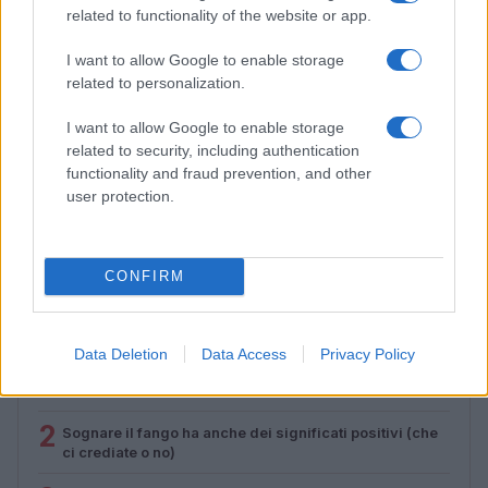
related to functionality of the website or app.
I want to allow Google to enable storage
related to personalization.
I want to allow Google to enable storage
related to security, including authentication
functionality and fraud prevention, and other
Energia femminile: tra ritmo ormonale, cura e soft
user protection.
power
Matteo Pellegrino · 6 Ago 2026
CONFIRM
PIÙ LETTI
Data Deletion
Data Access
Privacy Policy
1
Sognare una bara è presagio di morte?
2
Sognare il fango ha anche dei significati positivi (che
ci crediate o no)