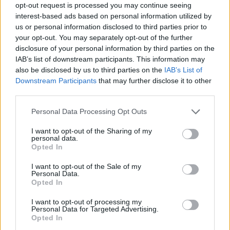
Continua a leggere
opt-out request is processed you may continue seeing
interest-based ads based on personal information utilized by
us or personal information disclosed to third parties prior to
BELLEZZA
your opt-out. You may separately opt-out of the further
disclosure of your personal information by third parties on the
IAB’s list of downstream participants. This information may
also be disclosed by us to third parties on the
IAB’s List of
Downstream Participants
that may further disclose it to other
third parties.
Please note that this website/app uses one or more Google
Personal Data Processing Opt Outs
services and may gather and store information including but
not limited to your visit or usage behaviour. You may click to
I want to opt-out of the Sharing of my
personal data.
grant or deny consent to Google and its third-party tags to
Opted In
use your data for below specified purposes in below Google
consent section.
I want to opt-out of the Sale of my
Personal Data.
Come indossare le infradito animalier con stile:
Opted In
consigli e abbinamenti
Cristian Castiglioni · 6 Ago 2026
I want to opt-out of processing my
Personal Data for Targeted Advertising.
Opted In
BELLEZZA