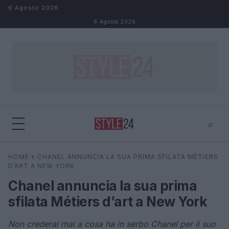
Salta al contenuto
6 Agosto 2026
6 Agosto 2026
⌕
×
⌕
HOME
»
CHANEL ANNUNCIA LA SUA PRIMA SFILATA MÉTIERS
Cerca
D’ART A NEW YORK
Chanel annuncia la sua prima
sfilata Métiers d’art a New York
Non crederai mai a cosa ha in serbo Chanel per il suo