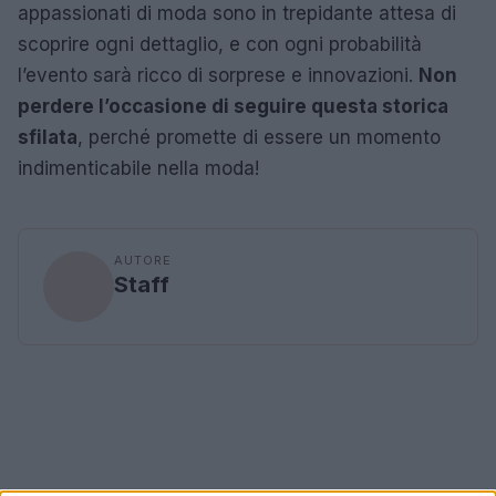
appassionati di moda sono in trepidante attesa di
scoprire ogni dettaglio, e con ogni probabilità
l’evento sarà ricco di sorprese e innovazioni.
Non
perdere l’occasione di seguire questa storica
sfilata
, perché promette di essere un momento
indimenticabile nella moda!
AUTORE
Staff