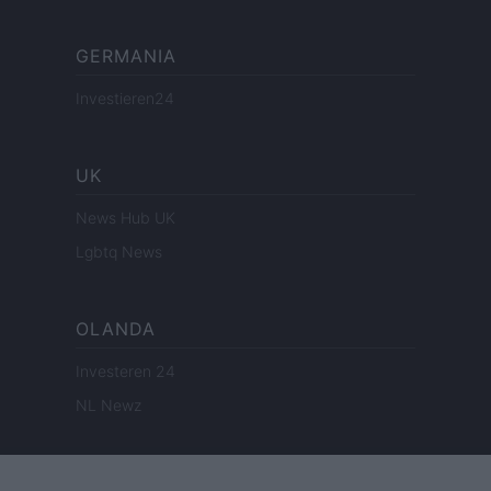
GERMANIA
Investieren24
UK
News Hub UK
Lgbtq News
OLANDA
Investeren 24
NL Newz