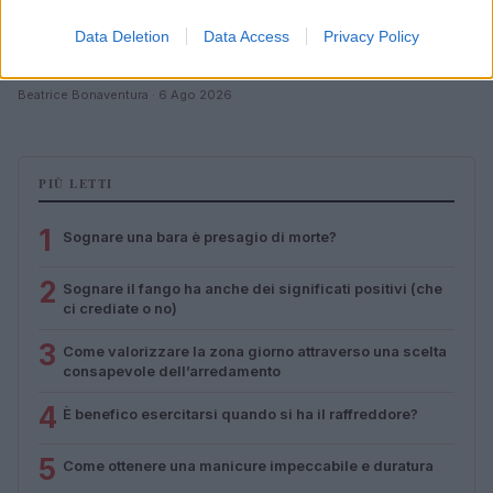
Data Deletion
Data Access
Privacy Policy
Corsi gratuiti di benessere a Riccione: il programma
completo
Beatrice Bonaventura · 6 Ago 2026
PIÙ LETTI
1
Sognare una bara è presagio di morte?
2
Sognare il fango ha anche dei significati positivi (che
ci crediate o no)
3
Come valorizzare la zona giorno attraverso una scelta
consapevole dell’arredamento
4
È benefico esercitarsi quando si ha il raffreddore?
5
Come ottenere una manicure impeccabile e duratura