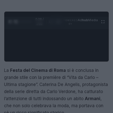
0:28 /
Ad
hub
Media
POWERED
1
/
4
2:02
BY
La
Festa del Cinema di Roma
si è conclusa in
grande stile con la première di “Vita da Carlo –
Ultima stagione”. Caterina De Angelis, protagonista
della serie diretta da Carlo Verdone, ha catturato
l’attenzione di tutti indossando un abito
Armani
,
che non solo celebrava la moda, ma portava con
sé un ricco significato storico.