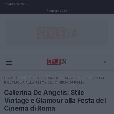
Salta al contenuto
7 Agosto 2026
7 Agosto 2026
⌕
×
⌕
HOME
»
LIFESTYLE
»
CATERINA DE ANGELIS: STILE VINTAGE
Cerca
E GLAMOUR ALLA FESTA DEL CINEMA DI ROMA
Caterina De Angelis: Stile
Vintage e Glamour alla Festa del
Cinema di Roma