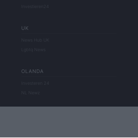
Investieren24
UK
News Hub UK
Lgbtq News
OLANDA
Investeren 24
NL Newz