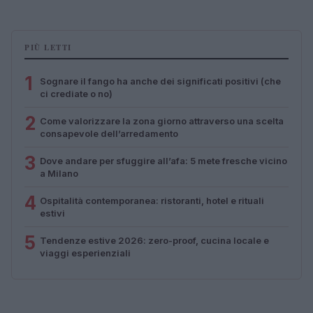
PIÙ LETTI
1
Sognare il fango ha anche dei significati positivi (che
ci crediate o no)
2
Come valorizzare la zona giorno attraverso una scelta
consapevole dell’arredamento
3
Dove andare per sfuggire all’afa: 5 mete fresche vicino
a Milano
4
Ospitalità contemporanea: ristoranti, hotel e rituali
estivi
5
Tendenze estive 2026: zero-proof, cucina locale e
viaggi esperienziali