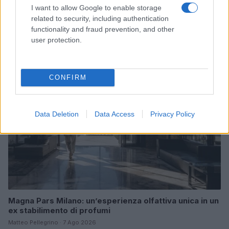
I want to allow Google to enable storage
Look da ufficio estate 2026: consigli per un
related to security, including authentication
abbigliamento fresco e professionale
functionality and fraud prevention, and other
Cristian Castiglioni · 7 Ago 2026
user protection.
LIFESTYLE
CONFIRM
Data Deletion
Data Access
Privacy Policy
Magna Pars Milano: un’esperienza olfattiva unica in un
ex stabilimento di profumi
Matteo Pellegrino · 7 Ago 2026