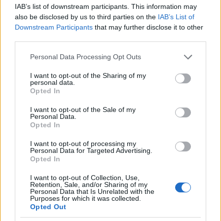
IAB’s list of downstream participants. This information may
also be disclosed by us to third parties on the
IAB’s List of
Downstream Participants
that may further disclose it to other
third parties.
Please note that this website/app uses one or more Google
Personal Data Processing Opt Outs
services and may gather and store information including but
not limited to your visit or usage behaviour. You may click to
I want to opt-out of the Sharing of my
personal data.
grant or deny consent to Google and its third-party tags to
Opted In
use your data for below specified purposes in below Google
consent section.
I want to opt-out of the Sale of my
Continua a leggere
Personal Data.
Opted In
LIFESTYLE
I want to opt-out of processing my
Personal Data for Targeted Advertising.
Opted In
I want to opt-out of Collection, Use,
Retention, Sale, and/or Sharing of my
Personal Data that Is Unrelated with the
Purposes for which it was collected.
Opted Out