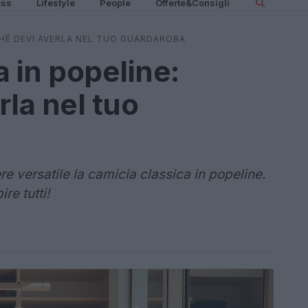
ess
Lifestyle
People
Offerte&Consigli
CHÉ DEVI AVERLA NEL TUO GUARDAROBA
 in popeline:
la nel tuo
e versatile la camicia classica in popeline.
re tutti!