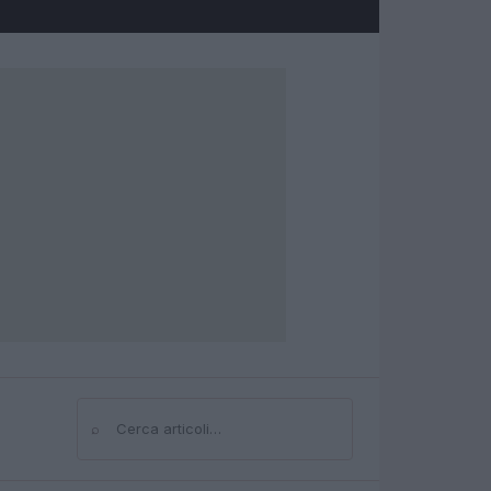
⌕
Cerca