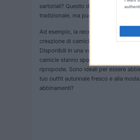
sartoriali? Questo dimostra che la cami
authenti
tradizionale, ma può essere alla base 
Ad esempio, la recente collaborazione 
creazione di camicie oversize, perfette
Disponibili in una varietà di colori, da
camicie stanno spopolando e si esaur
riproposte. Sono ideali per essere abb
tuo outfit autunnale fresco e alla moda.
abbinamenti?