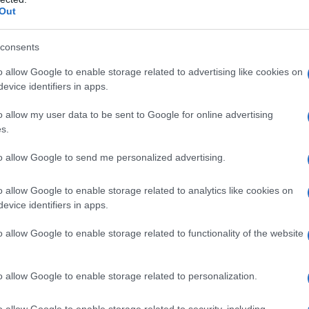
Out
ghe. E chi non sogna un capo che si mantiene
ata intensa? Non solo è pratica, ma migliora
consents
 più morbida e confortevole. Secondo Pip
o allow Google to enable storage related to advertising like cookies on
hing Underneath, queste camicie sono un
evice identifiers in apps.
erete e miglioreranno con il passare del
o allow my user data to be sent to Google for online advertising
 di meglio di un capo che riesce a unire eleganza
s.
to allow Google to send me personalized advertising.
e: come abbinare la camicia
o allow Google to enable storage related to analytics like cookies on
evice identifiers in apps.
o allow Google to enable storage related to functionality of the website
ato che la camicia classica in popeline è tornata
 a Miu Miu, i designer hanno reinterpretato
o allow Google to enable storage related to personalization.
ci e dettagli unici. Hai visto come sono state
vrapposte a top a fascia o abbinate a pantaloni
o allow Google to enable storage related to security, including