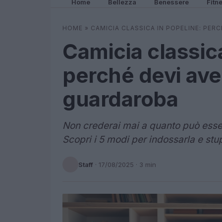
Home
Bellezza
Benessere
Fitn
HOME
»
CAMICIA CLASSICA IN POPELINE: PER
Camicia classica
perché devi aver
guardaroba
Non crederai mai a quanto può esser
Scopri i 5 modi per indossarla e stupi
Staff
·
17/08/2025
· 3 min