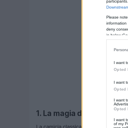
participants
Downstream 
Please note
information 
deny consent
in below Go
Persona
I want t
Opted 
I want t
Opted 
I want 
Advertis
Opted 
1. La magia della camicia 
I want t
of my P
La camicia classica in popeline si dist
was col