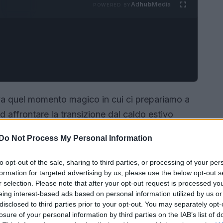
Ad
hub
Media
POWERED BY
iva quel momento magico in cui ci prepariamo a
d affrontare la transizione dal caldo estivo
 di questo periodo, c’è un vero e proprio must: la
Do Not Process My Personal Information
. Hai mai pensato a quanto possa essere
co, è il compagno perfetto per le giornate che
to opt-out of the sale, sharing to third parties, or processing of your per
formation for targeted advertising by us, please use the below opt-out s
ssi in modo casual sopra un paio di jeans baggy o
r selection. Please note that after your opt-out request is processed y
cia classica non delude mai, regalando un look
eing interest-based ads based on personal information utilized by us or
esta!
disclosed to third parties prior to your opt-out. You may separately opt-
losure of your personal information by third parties on the IAB’s list of