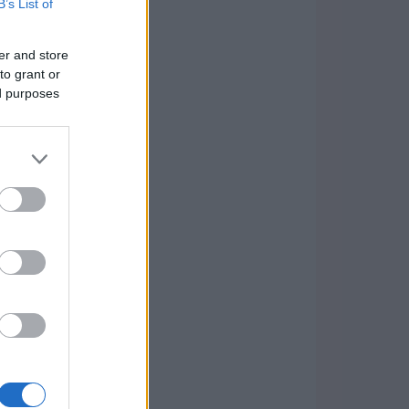
B’s List of
er and store
to grant or
ed purposes