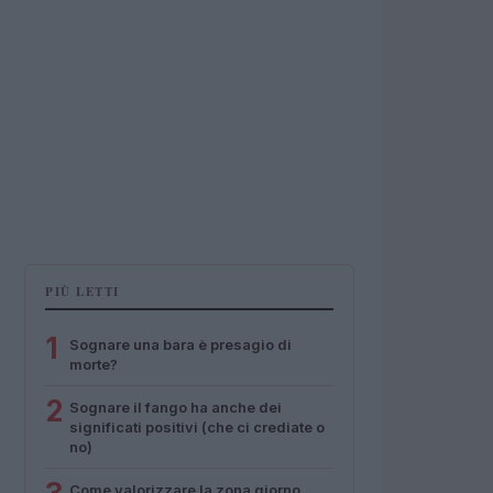
PIÙ LETTI
1
Sognare una bara è presagio di
morte?
2
Sognare il fango ha anche dei
significati positivi (che ci crediate o
no)
Come valorizzare la zona giorno