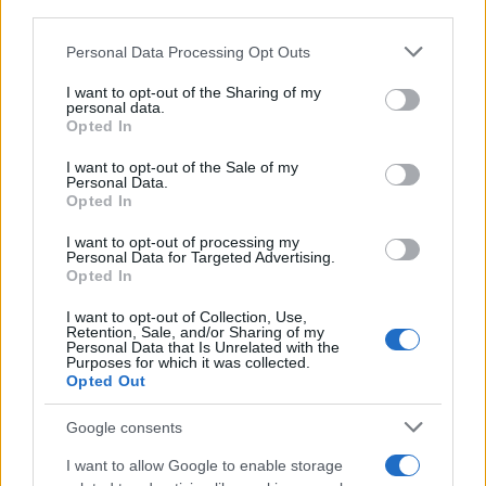
third parties.
Acqua di cottura: benefici e usi in cucina
Please note that this website/app uses one or more Google
Personal Data Processing Opt Outs
services and may gather and store information including but
Cristian Castiglioni · 7 Ago 2026
not limited to your visit or usage behaviour. You may click to
I want to opt-out of the Sharing of my
personal data.
grant or deny consent to Google and its third-party tags to
BELLEZZA
Opted In
use your data for below specified purposes in below Google
consent section.
I want to opt-out of the Sale of my
Personal Data.
Opted In
I want to opt-out of processing my
Personal Data for Targeted Advertising.
Opted In
I want to opt-out of Collection, Use,
Retention, Sale, and/or Sharing of my
Personal Data that Is Unrelated with the
Purposes for which it was collected.
Opted Out
Come ottenere labbra perfette con il metodo gym lips
Google consents
Cristian Castiglioni · 7 Ago 2026
I want to allow Google to enable storage