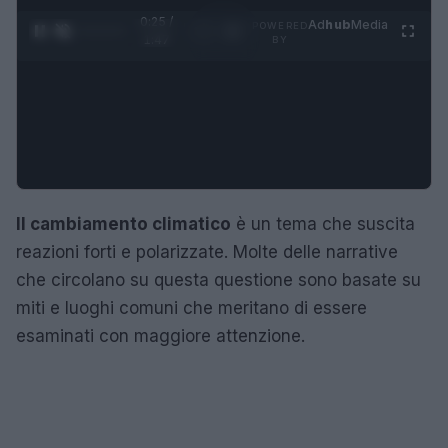
0:25 /
Ad
hub
Media
POWERED
1
/
4
1:47
BY
Il cambiamento climatico
è un tema che suscita
reazioni forti e polarizzate. Molte delle narrative
che circolano su questa questione sono basate su
miti e luoghi comuni che meritano di essere
esaminati con maggiore attenzione.