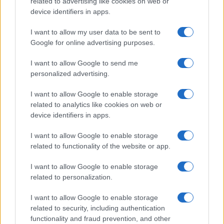
related to advertising like cookies on web or
LIFESTYLE
device identifiers in apps.
I want to allow my user data to be sent to
Google for online advertising purposes.
I want to allow Google to send me
personalized advertising.
I want to allow Google to enable storage
related to analytics like cookies on web or
device identifiers in apps.
I want to allow Google to enable storage
Dove si terrà Vogue World nel 2027: la scelta di San
related to functionality of the website or app.
Francisco
Matteo Pellegrino · 6 Ago 2026
I want to allow Google to enable storage
related to personalization.
I want to allow Google to enable storage
PIÙ LETTI
related to security, including authentication
functionality and fraud prevention, and other