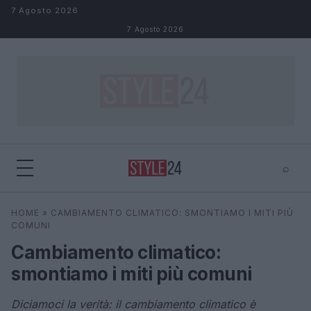
Salta al contenuto
7 Agosto 2026
7 Agosto 2026
⌕
×
⌕
HOME
»
CAMBIAMENTO CLIMATICO: SMONTIAMO I MITI PIÙ
Cerca
COMUNI
Cambiamento climatico:
smontiamo i miti più comuni
Diciamoci la verità: il cambiamento climatico è