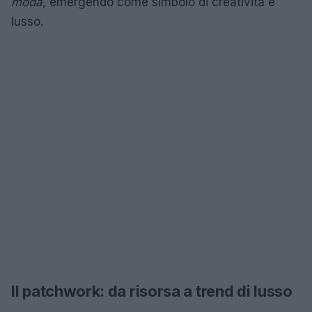
moda
, emergendo come simbolo di creatività e
lusso.
Il patchwork: da risorsa a trend di lusso