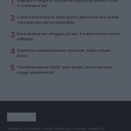
1
Sognare il fango ha anche dei significati positivi (che
ci crediate o no)
2
Come valorizzare la zona giorno attraverso una scelta
consapevole dell’arredamento
3
Dove andare per sfuggire all’afa: 5 mete fresche vicino
a Milano
4
Ospitalità contemporanea: ristoranti, hotel e rituali
estivi
5
Tendenze estive 2026: zero-proof, cucina locale e
viaggi esperienziali
Attualità, costume, moda, bellezza, cinema, celebrity,