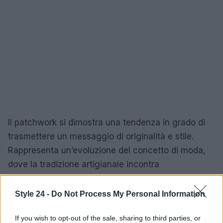
Il patchwork si dimostra una tendenza in grado di
trasmettere un messaggio di originalità e stile.
Rappresenta un’evoluzione del concetto di moda,
dove la tradizione artigianale incontra
l’innovazione, dando vita a creazioni che
raccontano storie uniche e affascinanti.
Style 24 -
Do Not Process My Personal Information
If you wish to opt-out of the sale, sharing to third parties, or