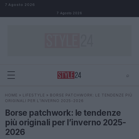
Salta al contenuto
7 Agosto 2026
7 Agosto 2026
⌕
×
⌕
HOME
»
LIFESTYLE
»
BORSE PATCHWORK: LE TENDENZE PIÙ
Cerca
ORIGINALI PER L’INVERNO 2025-2026
Borse patchwork: le tendenze
più originali per l’inverno 2025-
2026