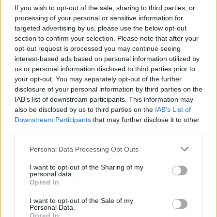
Strategie mindful: presenza online
If you wish to opt-out of the sale, sharing to third parties, or
luminosa e misurata
processing of your personal or sensitive information for
targeted advertising by us, please use the below opt-out
La
mindfulness
digitale non chiede di stare meno
section to confirm your selection. Please note that after your
online, ma di esserci con intenzione. Un protocollo
opt-out request is processed you may continue seeing
interest-based ads based on personal information utilized by
breve, la “pausa 3P”, può essere sufficiente: 1)
Piedi
us or personal information disclosed to third parties prior to
a terra (sensazione corporea), 2)
Polmoni
(tre
your opt-out. You may separately opt-out of the further
respiri lenti), 3)
disclosure of your personal information by third parties on the
Proposito
(perché apro questa
IAB’s list of downstream participants. This information may
app?). Questo reset di pochi secondi prima dell’uso
also be disclosed by us to third parties on the
IAB’s List of
riduce l’accesso automatico e riallinea l’azione allo
Downstream Participants
that may further disclose it to other
scopo.
third parties.
Please note that this website/app uses one or more Google
Personal Data Processing Opt Outs
Altre micro-pratiche efficaci: scrivere una
frase-
services and may gather and store information including but
intento
nella schermata di blocco, usare sfondi
not limited to your visit or usage behaviour. You may click to
I want to opt-out of the Sharing of my
personal data.
grant or deny consent to Google and its third-party tags to
neutri per ridurre stimoli, aggiungere frizioni
Opted In
use your data for below specified purposes in below Google
positive (ricerca manuale invece di shortcut
consent section.
I want to opt-out of the Sale of my
impulsive), concludere ogni sessione online con
Personal Data.
Opted In