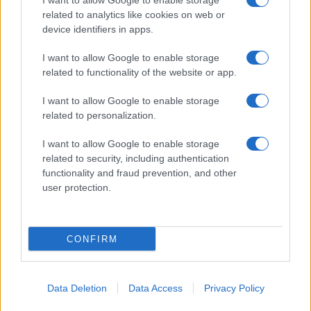
I want to allow Google to enable storage
adeguati e presenza di un adulto come modello di
related to analytics like cookies on web or
autoregolazione
device identifiers in apps.
.
I want to allow Google to enable storage
Quando le esigenze sono variabili, si lavora per
related to functionality of the website or app.
scenari: profili diversi del dispositivo per lavoro e
vita privata, calendari con slot di risposta,
I want to allow Google to enable storage
related to personalization.
promemoria condivisi. Le tecnologie cambiano, i
principi restano: perché, quando e come usare lo
I want to allow Google to enable storage
schermo. Con confini chiari, il digitale diventa un
related to security, including authentication
functionality and fraud prevention, and other
alleato silenzioso che sostiene l’attenzione,
user protection.
stabilizza l’umore e lascia spazio a ciò che conta.
CONFIRM
AUTORE
Beatrice Bonaventura
Data Deletion
Data Access
Privacy Policy
Beatrice Bonaventura ricorda la decisione di
lasciare le passerelle di Firenze dopo un