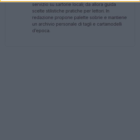
servizio su sartorie locali; da allora guida
scelte stilistiche pratiche per lettori. In
redazione propone palette sobrie e mantiene
un archivio personale di tagli e cartamodelli
d’epoca.