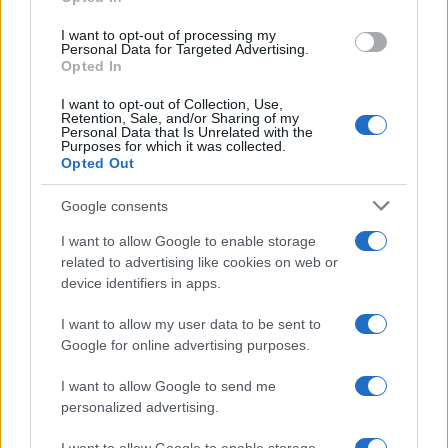
una nota: “cosa ho ottenuto?”. Con il tempo,
l’attenzione diventa più stabile e l’umore meno
I want to opt-out of processing my
Personal Data for Targeted Advertising.
reattivo agli stimoli intermittenti. Una tecnologia
Opted In
scelta, e non subita, illumina la presenza senza
I want to opt-out of Collection, Use,
oscurare la vita fuori dallo schermo.
Retention, Sale, and/or Sharing of my
Personal Data that Is Unrelated with the
Purposes for which it was collected.
Opted Out
Approfondimenti ed eccezioni: ruoli,
emergenze e bambini
Google consents
Esistono contesti in cui la reperibilità è
I want to allow Google to enable storage
related to advertising like cookies on web or
fondamentale: assistenza, turni, responsabilità
device identifiers in apps.
critiche. In questi casi, il compromesso è
granulare
si configurano
liste prioritarie
avvisi solo per
I want to allow my user data to be sent to
Google for online advertising purposes.
parole chiave, filtri orari per contatti specifici. Per
chi si occupa di cura, l’obiettivo è distinguere tra
I want to allow Google to send me
segnale urgente e routine informativa. Anche per i
personalized advertising.
bambini, la regola è adattare: tempi brevi, contenuti