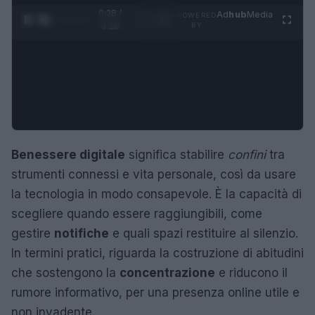
0:29 /
Ad
hub
Media
POWERED
1
/
4
3:16
BY
Benessere digitale
significa stabilire
confini
tra
strumenti connessi e vita personale, così da usare
la tecnologia in modo consapevole. È la capacità di
scegliere quando essere raggiungibili, come
gestire
notifiche
e quali spazi restituire al silenzio.
In termini pratici, riguarda la costruzione di abitudini
che sostengono la
concentrazione
e riducono il
rumore informativo, per una presenza online utile e
non invadente.