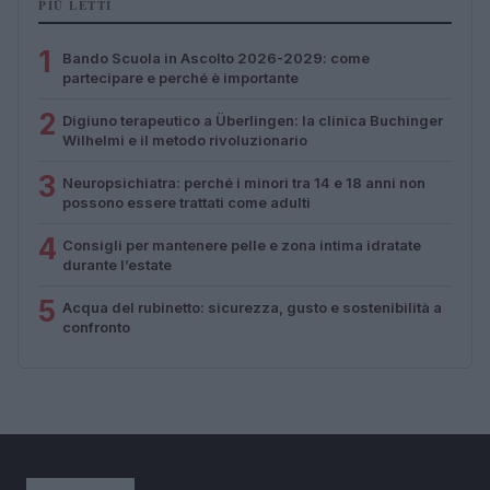
PIÙ LETTI
1
Bando Scuola in Ascolto 2026-2029: come
partecipare e perché è importante
2
Digiuno terapeutico a Überlingen: la clinica Buchinger
Wilhelmi e il metodo rivoluzionario
3
Neuropsichiatra: perché i minori tra 14 e 18 anni non
possono essere trattati come adulti
4
Consigli per mantenere pelle e zona intima idratate
durante l’estate
5
Acqua del rubinetto: sicurezza, gusto e sostenibilità a
confronto