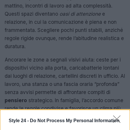
mattino, incontri di lavoro ad alta complessità.
Questi spazi diventano
oasi di attenzione
e
relazione, in cui la comunicazione è piena e non
frammentata. Scegliere pochi punti stabili, anziché
regole rigide ovunque, rende l’abitudine realistica e
duratura.
Ancorare le zone a segnali visivi aiuta: ceste per i
dispositivi vicino alla porta, caricabatterie lontani
dai luoghi di relazione, cartellini discreti in ufficio. Al
lavoro, una stanza o una fascia oraria “profonda”
senza avvisi permette di affrontare compiti di
pensiero
strategico. In famiglia, l’accordo comune
rende le regole condivise e favorisce un clima più
sereno
.
Style 24 -
Do Not Process My Personal Information