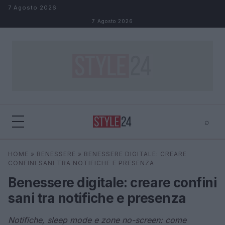
Salta al contenuto
7 Agosto 2026
7 Agosto 2026
⌕
×
⌕
HOME
»
BENESSERE
»
BENESSERE DIGITALE: CREARE
Cerca
CONFINI SANI TRA NOTIFICHE E PRESENZA
Benessere digitale: creare confini
sani tra notifiche e presenza
Notifiche, sleep mode e zone no-screen: come