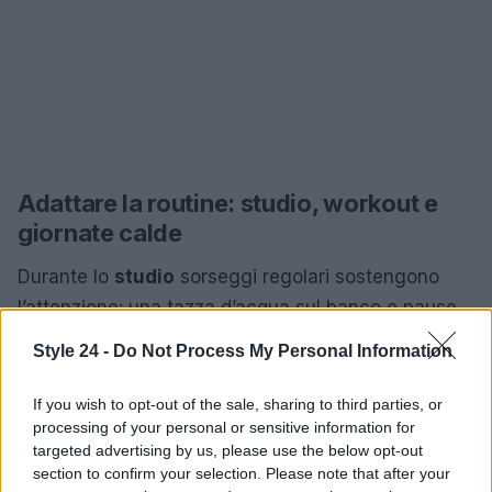
Adattare la routine: studio, workout e
giornate calde
Durante lo
studio
sorseggi regolari sostengono
l’attenzione: una tazza d’acqua sul banco e pause
brevi per bere riducono la fatica mentale.
Style 24 -
Do Not Process My Personal Information
Nell’
allenamento
lo schema cambia con intensità
e durata: prima si arriva idratati, durante si beve in
If you wish to opt-out of the sale, sharing to third parties, or
processing of your personal or sensitive information for
base alla sete e alla sudorazione, dopo si reintegra
targeted advertising by us, please use the below opt-out
con acqua, sodio e potassio, anche tramite cibi
section to confirm your selection. Please note that after your