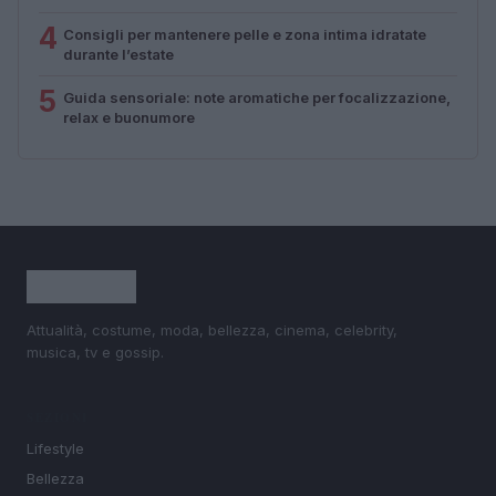
4
Consigli per mantenere pelle e zona intima idratate
durante l’estate
5
Guida sensoriale: note aromatiche per focalizzazione,
relax e buonumore
Attualità, costume, moda, bellezza, cinema, celebrity,
musica, tv e gossip.
SEZIONI
Lifestyle
Bellezza