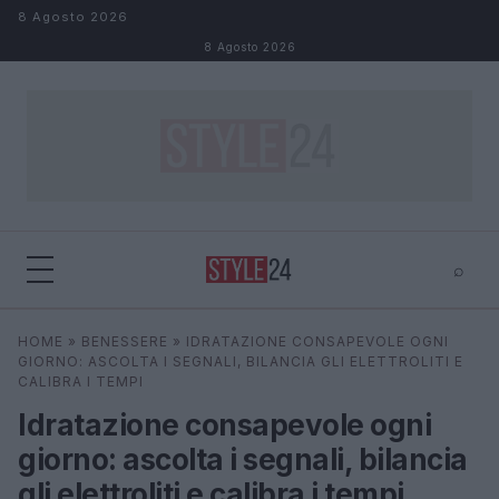
Salta al contenuto
8 Agosto 2026
8 Agosto 2026
⌕
×
⌕
HOME
»
BENESSERE
»
IDRATAZIONE CONSAPEVOLE OGNI
Cerca
GIORNO: ASCOLTA I SEGNALI, BILANCIA GLI ELETTROLITI E
CALIBRA I TEMPI
Idratazione consapevole ogni
giorno: ascolta i segnali, bilancia
gli elettroliti e calibra i tempi