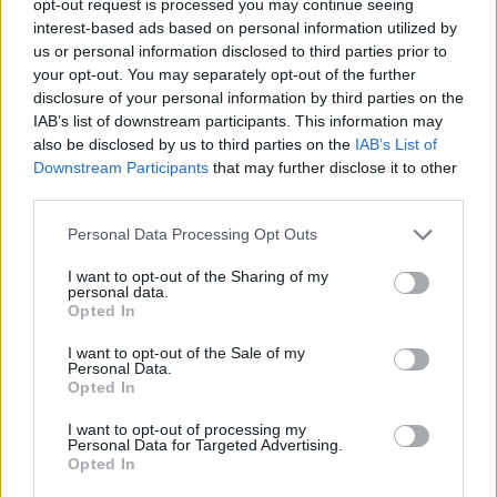
salati e frutta. Nelle
giornate calde
aumentano sia i
opt-out request is processed you may continue seeing
interest-based ads based on personal information utilized by
sorsi che l’apporto di sodio nei pasti; abiti leggeri e
us or personal information disclosed to third parties prior to
ombra completano la strategia. Chi suda molto
your opt-out. You may separately opt-out of the further
salato può valutare bevande con elettroliti; chi
disclosure of your personal information by third parties on the
IAB’s list of downstream participants. This information may
suda poco può restare su acqua e alimenti ricchi di
also be disclosed by us to third parties on the
IAB’s List of
minerali, osservando sempre i segnali del corpo.
Downstream Participants
that may further disclose it to other
third parties.
Sintesi operativa per ogni giorno
Please note that this website/app uses one or more Google
Personal Data Processing Opt Outs
services and may gather and store information including but
Una routine efficace si costruisce con passi
not limited to your visit or usage behaviour. You may click to
I want to opt-out of the Sharing of my
semplici: 1) preparare acqua al mattino e distribuirla
personal data.
grant or deny consent to Google and its third-party tags to
Opted In
in
micro-sorsi
2) includere alimenti ricchi di
use your data for below specified purposes in below Google
consent section.
potassio
e una moderata quota di sodio nei pasti;
I want to opt-out of the Sale of my
Personal Data.
3) usare infusi o acqua aromatizzata per variare; 4)
Opted In
monitorare urina, sete, energia e crampi come
I want to opt-out of processing my
feedback; 5) regolare il
timing
prima, durante e
Personal Data for Targeted Advertising.
Opted In
dopo studio o allenamento; 6) intensificare liquidi