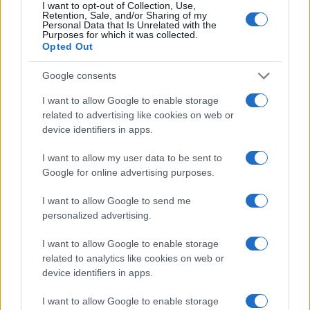
ed elettroliti nelle ore più calde. Con attenzione ai
I want to opt-out of Collection, Use,
Retention, Sale, and/or Sharing of my
segnali individuali, l’idratazione diventa
Personal Data that Is Unrelated with the
Purposes for which it was collected.
un’abitudine flessibile, sostenibile e davvero su
Opted Out
misura.
Google consents
I want to allow Google to enable storage
related to advertising like cookies on web or
AUTORE
device identifiers in apps.
Matteo Pellegrino
Matteo Pellegrino ha organizzato una sfilata
I want to allow my user data to be sent to
pop-up nei vicoli del Quartieri Spagnoli per
Google for online advertising purposes.
promuovere giovani designer; è editorialista
moda che cura rubriche su artigianato e
I want to allow Google to send me
tendenze locali. Nato a Napoli, conserva
personalized advertising.
bozze di pattern e appunti presi nelle sartorie
I want to allow Google to enable storage
di via Toledo.
related to analytics like cookies on web or
device identifiers in apps.
I want to allow Google to enable storage