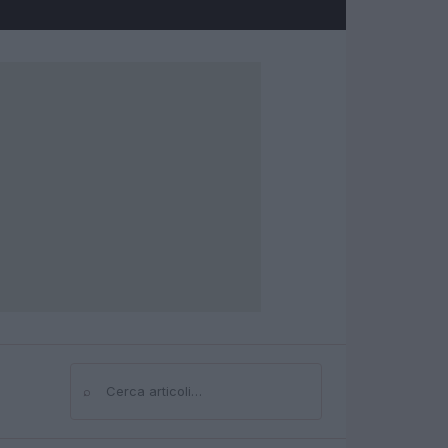
⌕
Cerca