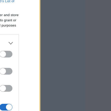
B’s List of
er and store
to grant or
ed purposes