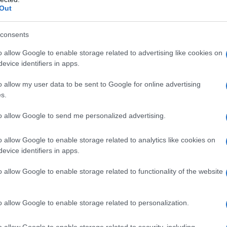
rpo post-parto e l’accettazione
Out
accenno di pancia, sottolineando come il
post-
consents
è fondamentale
essere gentili con se stesse
.
o allow Google to enable storage related to advertising like cookies on
evice identifiers in apps.
 dato luce a una nuova vita”, ha scritto
 la pressione di standard estetici irrealistici.
o allow my user data to be sent to Google for online advertising
s.
 sostegno di numerose mamme che si sono
to allow Google to send me personalized advertising.
gilità di questo periodo. Tuttavia, non sono
che hanno osservato come l’attrice abbia
o allow Google to enable storage related to analytics like cookies on
evice identifiers in apps.
ua esperienza non sarebbe rappresentativa delle
 una gravidanza.
o allow Google to enable storage related to functionality of the website
o allow Google to enable storage related to personalization.
o allow Google to enable storage related to security, including