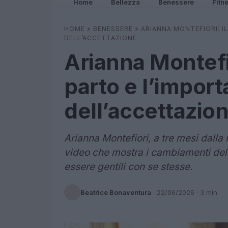
Home
Bellezza
Benessere
Fitn
HOME
»
BENESSERE
»
ARIANNA MONTEFIORI: I
DELL’ACCETTAZIONE
Arianna Montefio
parto e l’impor
dell’accettazio
Arianna Montefiori, a tre mesi dalla 
video che mostra i cambiamenti del 
essere gentili con se stesse.
Beatrice Bonaventura
·
22/06/2026
· 3 min