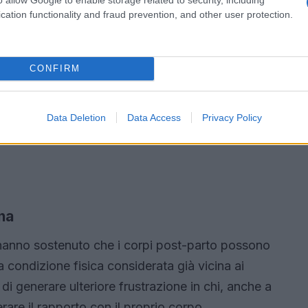
cation functionality and fraud prevention, and other user protection.
CONFIRM
Data Deletion
Data Access
Privacy Policy
nna
ti hanno sostenuto che i corpi post-parto possono
 condizione fisica considerata già vicina ai
 di generare ulteriore frustrazione in chi, anche a
erare il rapporto con il proprio corpo.