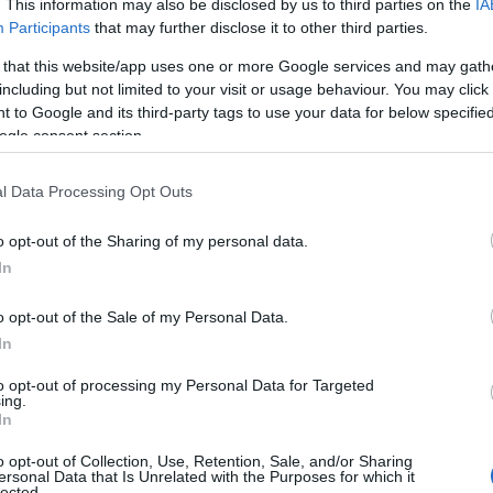
. This information may also be disclosed by us to third parties on the
IA
Participants
that may further disclose it to other third parties.
 that this website/app uses one or more Google services and may gath
including but not limited to your visit or usage behaviour. You may click 
 to Google and its third-party tags to use your data for below specifi
ogle consent section.
l Data Processing Opt Outs
o opt-out of the Sharing of my personal data.
In
o opt-out of the Sale of my Personal Data.
In
scitato un dibattito acceso tra gli utenti, con
. Arianna ha risposto con fermezza alle critiche,
to opt-out of processing my Personal Data for Targeted
ing.
i con se stesse e di concedersi il tempo
In
ravidanza.
o opt-out of Collection, Use, Retention, Sale, and/or Sharing
ersonal Data that Is Unrelated with the Purposes for which it
lected.