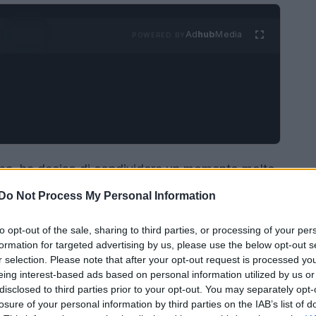
Ad
hub
Media
POWERED BY
ma, ha deciso di condividere un momento molto
 dalla nascita della sua prima figlia, Allegra, ha
Do Not Process My Personal Information
o
corpo post-parto
, lanciando un messaggio di
to opt-out of the sale, sharing to third parties, or processing of your per
e neo-mamme.
formation for targeted advertising by us, please use the below opt-out s
r selection. Please note that after your opt-out request is processed y
eing interest-based ads based on personal information utilized by us or
disclosed to third parties prior to your opt-out. You may separately opt-
losure of your personal information by third parties on the IAB’s list of