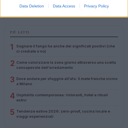
Copenhagen: un mix di comfort e stile
Data Deletion
Data Access
Privacy Policy
Matteo Pellegrino · 7 Ago 2026
PIÙ LETTI
1
Sognare il fango ha anche dei significati positivi (che
ci crediate o no)
2
Come valorizzare la zona giorno attraverso una scelta
consapevole dell’arredamento
3
Dove andare per sfuggire all’afa: 5 mete fresche vicino
a Milano
4
Ospitalità contemporanea: ristoranti, hotel e rituali
estivi
5
Tendenze estive 2026: zero-proof, cucina locale e
viaggi esperienziali