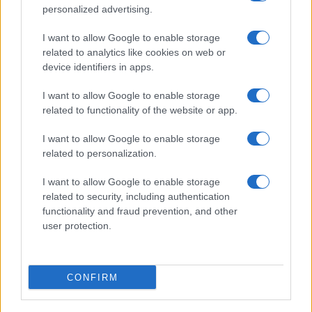
personalized advertising.
I want to allow Google to enable storage
Mostre di moda 2026: Franco Moschino a Forte di
related to analytics like cookies on web or
Bard e gli eventi imperdibili in Italia
device identifiers in apps.
Cristian Castiglioni · 7 Ago 2026
I want to allow Google to enable storage
related to functionality of the website or app.
LIFESTYLE
I want to allow Google to enable storage
related to personalization.
I want to allow Google to enable storage
related to security, including authentication
functionality and fraud prevention, and other
user protection.
CONFIRM
Le nuove Havaianas Kitten Heel debuttano a