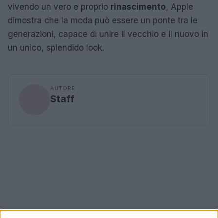
vivendo un vero e proprio
rinascimento
, Apple
dimostra che la moda può essere un ponte tra le
generazioni, capace di unire il vecchio e il nuovo in
un unico, splendido look.
AUTORE
Staff