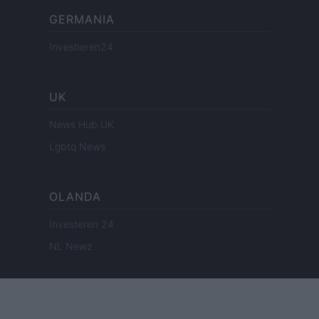
GERMANIA
Investieren24
UK
News Hub UK
Lgbtq News
OLANDA
Investeren 24
NL Newz