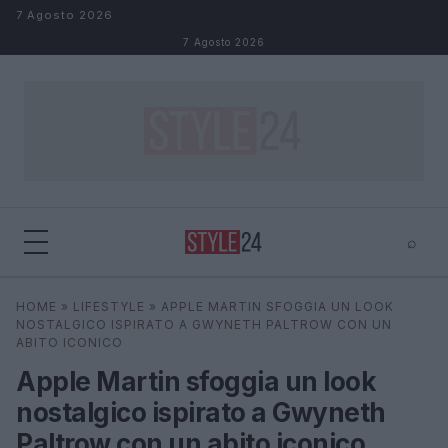
Salta al contenuto
7 Agosto 2026
7 Agosto 2026
⌕
×
⌕
HOME
»
LIFESTYLE
»
APPLE MARTIN SFOGGIA UN LOOK
Cerca
NOSTALGICO ISPIRATO A GWYNETH PALTROW CON UN
ABITO ICONICO
Apple Martin sfoggia un look
nostalgico ispirato a Gwyneth
Paltrow con un abito iconico