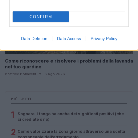
CONFIRM
Data Deletion
Data Access
Privacy Policy
Come riconoscere e risolvere i problemi della lavanda
nel tuo giardino
Beatrice Bonaventura · 6 Ago 2026
PIÙ LETTI
1
Sognare il fango ha anche dei significati positivi (che
ci crediate o no)
2
Come valorizzare la zona giorno attraverso una scelta
consapevole dell’arredamento