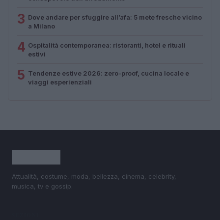
3
Dove andare per sfuggire all’afa: 5 mete fresche vicino
a Milano
4
Ospitalità contemporanea: ristoranti, hotel e rituali
estivi
5
Tendenze estive 2026: zero-proof, cucina locale e
viaggi esperienziali
Attualità, costume, moda, bellezza, cinema, celebrity,
musica, tv e gossip.
SEZIONI