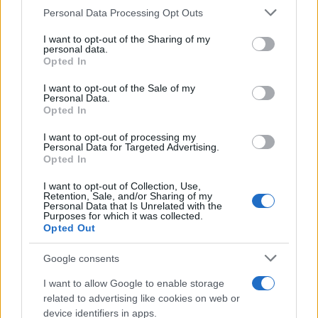
Please note that this website/app uses one or more Google
Personal Data Processing Opt Outs
Continua a leggere
services and may gather and store information including but
not limited to your visit or usage behaviour. You may click to
I want to opt-out of the Sharing of my
personal data.
grant or deny consent to Google and its third-party tags to
LIFESTYLE
Opted In
use your data for below specified purposes in below Google
consent section.
I want to opt-out of the Sale of my
Personal Data.
Opted In
I want to opt-out of processing my
Personal Data for Targeted Advertising.
Opted In
I want to opt-out of Collection, Use,
Retention, Sale, and/or Sharing of my
Personal Data that Is Unrelated with the
Purposes for which it was collected.
Opted Out
Magna Pars Milano: un’esperienza olfattiva unica in un
Google consents
ex stabilimento di profumi
I want to allow Google to enable storage
Matteo Pellegrino · 7 Ago 2026
related to advertising like cookies on web or
device identifiers in apps.