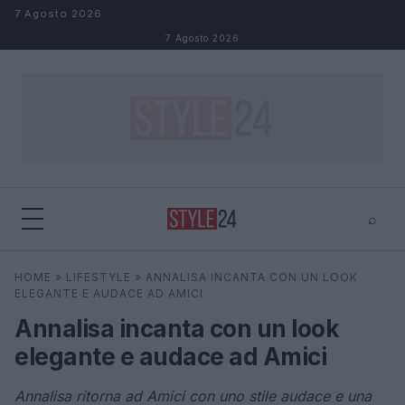
Salta al contenuto
7 Agosto 2026
7 Agosto 2026
⌕
×
⌕
HOME
»
LIFESTYLE
»
ANNALISA INCANTA CON UN LOOK
Cerca
ELEGANTE E AUDACE AD AMICI
Annalisa incanta con un look
elegante e audace ad Amici
Annalisa ritorna ad Amici con uno stile audace e una