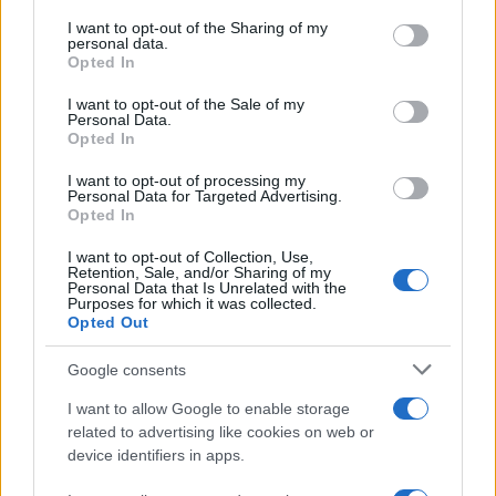
services and may gather and store information including but
not limited to your visit or usage behaviour. You may click to
I want to opt-out of the Sharing of my
personal data.
grant or deny consent to Google and its third-party tags to
Opted In
use your data for below specified purposes in below Google
consent section.
I want to opt-out of the Sale of my
Personal Data.
Opted In
I want to opt-out of processing my
Personal Data for Targeted Advertising.
Opted In
I want to opt-out of Collection, Use,
Retention, Sale, and/or Sharing of my
Zalando Visionary Award: INSTITUTION di Galib
Personal Data that Is Unrelated with the
Gassanoff vince a Copenhagen
Purposes for which it was collected.
Opted Out
Cristian Castiglioni · 7 Ago 2026
Google consents
OFFERTE&CONSIGLI
I want to allow Google to enable storage
related to advertising like cookies on web or
device identifiers in apps.