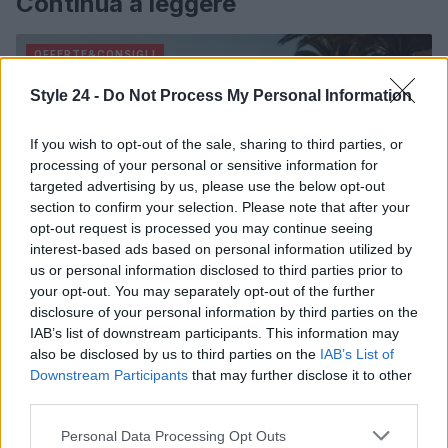
Continua a leggere
OFFERTE&CONSIGLI
Style 24 -
Do Not Process My Personal Information
If you wish to opt-out of the sale, sharing to third parties, or
processing of your personal or sensitive information for
targeted advertising by us, please use the below opt-out
section to confirm your selection. Please note that after your
opt-out request is processed you may continue seeing
interest-based ads based on personal information utilized by
us or personal information disclosed to third parties prior to
your opt-out. You may separately opt-out of the further
disclosure of your personal information by third parties on the
Come abbinare le scarpe arancioni: consigli e
IAB’s list of downstream participants. This information may
ispirazioni per l’estate 2026
also be disclosed by us to third parties on the
IAB’s List of
Downstream Participants
that may further disclose it to other
Beatrice Bonaventura · 7 Ago 2026
third parties.
LIFESTYLE
Please note that this website/app uses one or more Google
Personal Data Processing Opt Outs