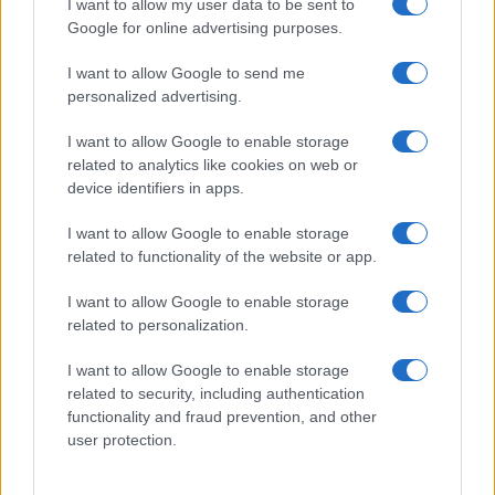
I want to allow my user data to be sent to
Google for online advertising purposes.
I want to allow Google to send me
personalized advertising.
I want to allow Google to enable storage
related to analytics like cookies on web or
Magical Creatures: le statuette ufficiali di Harry Potter
device identifiers in apps.
su Amazon
Beatrice Bonaventura · 7 Ago 2026
I want to allow Google to enable storage
related to functionality of the website or app.
I want to allow Google to enable storage
PIÙ LETTI
related to personalization.
1
I want to allow Google to enable storage
Sognare una bara è presagio di morte?
related to security, including authentication
functionality and fraud prevention, and other
2
Sognare il fango ha anche dei significati positivi (che
user protection.
ci crediate o no)
3
Come valorizzare la zona giorno attraverso una scelta