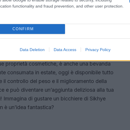
 perché non provi anche tu a sostituire alcune
cation functionality and fraud prevention, and other user protection.
 Scoprirai un mondo di sapori e benefici per la
!
CONFIRM
l’acqua di riso fermentata
Data Deletion
Data Access
Privacy Policy
chiamata Sikhye, è più di un semplice rimedio di
ue proprietà cosmetiche, è anche una bevanda
nte consumata in estate, oggi è disponibile tutto
 il controllo del peso e il miglioramento della
ce e può diventare un’aggiunta deliziosa alla tua
rti! Immagina di gustare un bicchiere di Sikhye
n è un’idea fantastica?