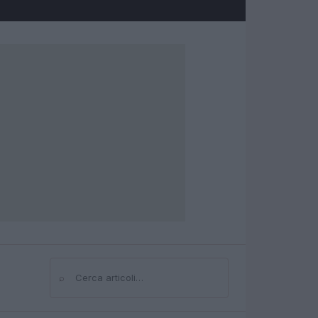
⌕
Cerca