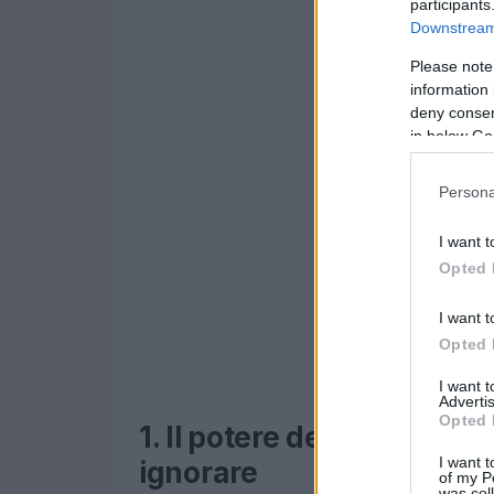
participants
Downstream 
Please note
information 
deny consent
in below Go
Persona
I want t
Opted 
I want t
Opted 
I want 
Advertis
Opted 
1. Il potere del kimchi: u
I want t
ignorare
of my P
was col