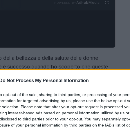
Ad
hub
Media
POWERED BY
 della bellezza e della salute delle donne
he è successo quando ho scoperto che queste
 pelle impeccabile, ma anche per la loro
Do Not Process My Personal Information
 di obesità che si attesta solo al 5%, rispetto al
 qualcosa da imparare. La chiave? Le loro
to opt-out of the sale, sharing to third parties, or processing of your per
formation for targeted advertising by us, please use the below opt-out s
, esploreremo cinque pratiche alimentari che puoi
r selection. Please note that after your opt-out request is processed y
uo benessere generale e, perché no, anche la tua
eing interest-based ads based on personal information utilized by us or
disclosed to third parties prior to your opt-out. You may separately opt-
losure of your personal information by third parties on the IAB’s list of