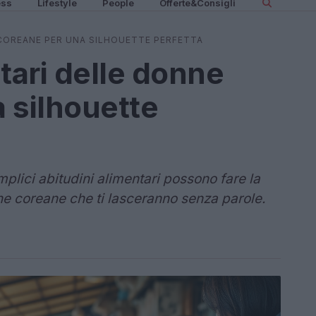
ess
Lifestyle
People
Offerte&Consigli
 COREANE PER UNA SILHOUETTE PERFETTA
tari delle donne
 silhouette
lici abitudini alimentari possono fare la
nne coreane che ti lasceranno senza parole.