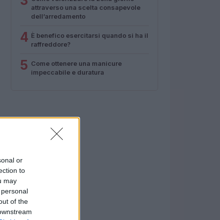
3
attraverso una scelta consapevole
dell’arredamento
4
È benefico esercitarsi quando si ha il
raffreddore?
5
Come ottenere una manicure
impeccabile e duratura
sonal or
ection to
ou may
 personal
out of the
 downstream