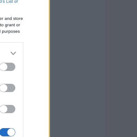
B’s List of
er and store
to grant or
ed purposes