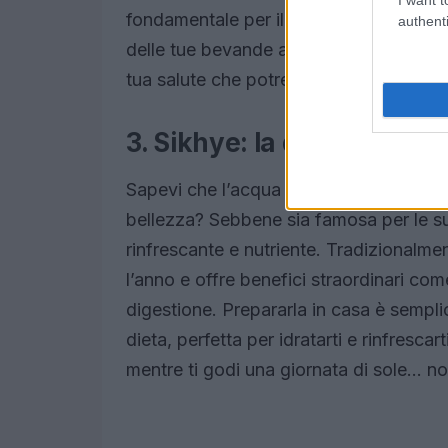
fondamentale per il loro benessere. Ma
authenti
delle tue bevande abituali con Boricha?
tua salute che potrebbero sorprenderti
3. Sikhye: la dolcezza del
Sapevi che l’acqua di riso fermentata, 
bellezza? Sebbene sia famosa per le s
rinfrescante e nutriente. Tradizionalme
l’anno e offre benefici straordinari come
digestione. Prepararla in casa è sempli
dieta, perfetta per idratarti e rinfresca
mentre ti godi una giornata di sole… no