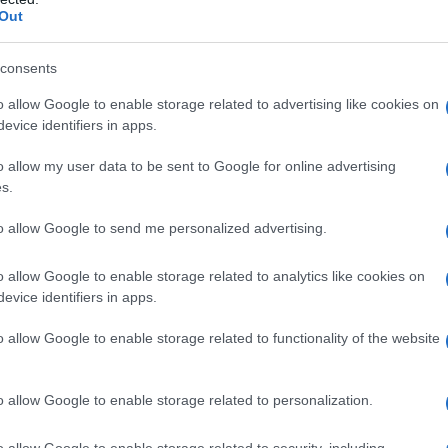
Out
ri dell’alimentazione coreana. Questo piatto a
robiotici, fibre e vitamine, rendendolo un vero e
consents
 Ma lo sapevi che non solo migliora la digestione?
o allow Google to enable storage related to advertising like cookies on
ssidanti, il che lo rende un alleato perfetto per
evice identifiers in apps.
ntrollo. E non dimentichiamo: il kimchi è
o allow my user data to be sent to Google for online advertising
ari al mondo! Integrarlo nella tua dieta potrebbe
s.
l corpo, ma anche per la tua pelle. Prova a
to allow Google to send me personalized advertising.
oluzionare i tuoi pasti!
o allow Google to enable storage related to analytics like cookies on
 conquista il palato e il corpo
evice identifiers in apps.
o allow Google to enable storage related to functionality of the website
 come Boricha, è un’abitudine quotidiana. Questo
cciolato, è un ottimo sostituto dell’acqua. I
o allow Google to enable storage related to personalization.
a glicemia e abbassa il colesterolo. Le donne
 giornata, rendendolo una bevanda
o allow Google to enable storage related to security, including