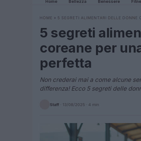
Home
Bellezza
Benessere
Fitn
HOME
»
5 SEGRETI ALIMENTARI DELLE DONNE
5 segreti alimen
coreane per una
perfetta
Non crederai mai a come alcune semp
differenza! Ecco 5 segreti delle do
Staff
·
13/08/2025
· 4 min