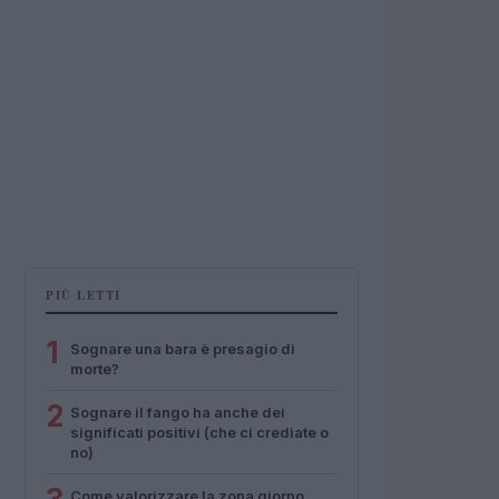
PIÙ LETTI
1
Sognare una bara è presagio di
morte?
2
Sognare il fango ha anche dei
significati positivi (che ci crediate o
no)
Come valorizzare la zona giorno