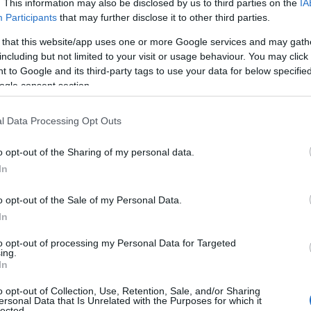
. This information may also be disclosed by us to third parties on the
IA
Participants
that may further disclose it to other third parties.
 i carciofi (sì, anche se non è la vostra verdura
 that this website/app uses one or more Google services and may gath
osciuto come l’ortaggio perfetto. Unisciti alla
including but not limited to your visit or usage behaviour. You may click 
 to Google and its third-party tags to use your data for below specifi
ogle consent section.
e fosforo
sebbene contenga anche altri minerali
l Data Processing Opt Outs
. Ma non solo, tra le
vitamine
che contiene
 la presenza di vitamina B1 oltre a piccole
o opt-out of the Sharing of my personal data.
In
o opt-out of the Sale of my Personal Data.
li contiene un alimento sia bene sapere che tipo
In
la verità è che è più pratico sapere perché quel
to opt-out of processing my Personal Data for Targeted
urbi è indicato. E, cosa molto importante, come
ing.
In
ssimo dai suoi benefici per la salute.
o opt-out of Collection, Use, Retention, Sale, and/or Sharing
ersonal Data that Is Unrelated with the Purposes for which it
lected.