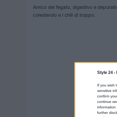
Amico del fegato, digestivo e depurativ
colesterolo e i chili di troppo.
Style 24 -
If you wish 
sensitive in
confirm you
continue se
information 
further disc