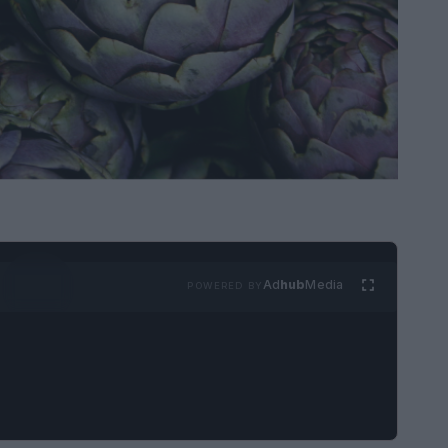
Ad
hub
Media
POWERED BY