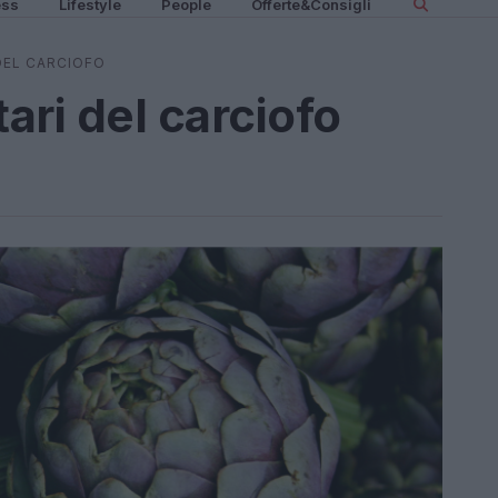
ess
Lifestyle
People
Offerte&Consigli
DEL CARCIOFO
tari del carciofo