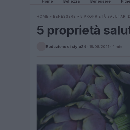
Home
Bellezza
Benessere
Fitn
HOME
»
BENESSERE
»
5 PROPRIETÀ SALUTARI 
5 proprietà salu
Redazione di style24
·
18/08/2021
· 4 min