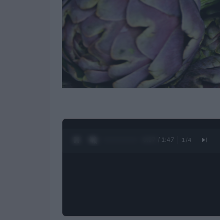
0:28 / 1:47
1
/
4