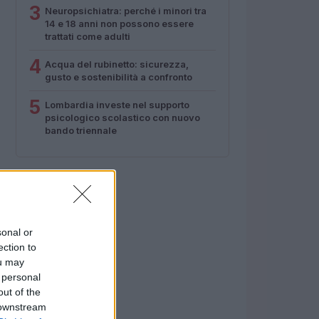
3
Neuropsichiatra: perché i minori tra
14 e 18 anni non possono essere
trattati come adulti
4
Acqua del rubinetto: sicurezza,
gusto e sostenibilità a confronto
5
Lombardia investe nel supporto
psicologico scolastico con nuovo
bando triennale
sonal or
ection to
ou may
 personal
out of the
 downstream