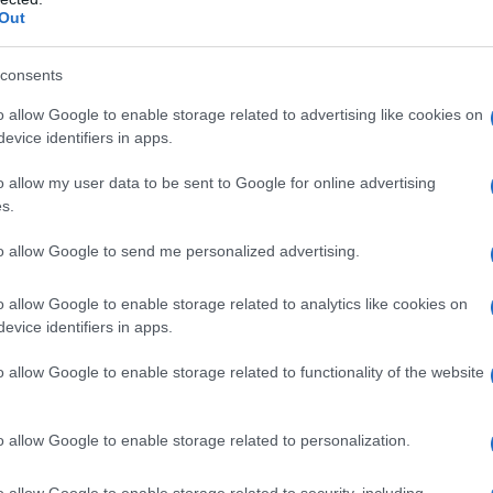
Out
consents
o allow Google to enable storage related to advertising like cookies on
evice identifiers in apps.
o allow my user data to be sent to Google for online advertising
s.
to allow Google to send me personalized advertising.
o allow Google to enable storage related to analytics like cookies on
evice identifiers in apps.
o allow Google to enable storage related to functionality of the website
ciofo
spremendo 1 cucchiaino delle sue foglie
o allow Google to enable storage related to personalization.
cchio, 4 foglie di
tarassaco
verde, 4
gambi di
con un po’ di
acqua minerale.
Qual è il
o allow Google to enable storage related to security, including