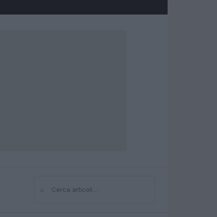
⌕
Cerca