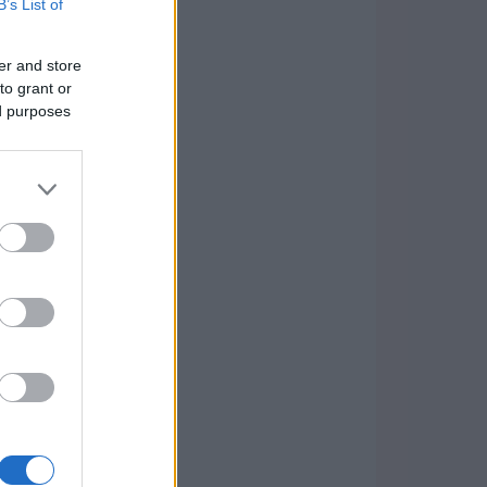
B’s List of
er and store
to grant or
ed purposes