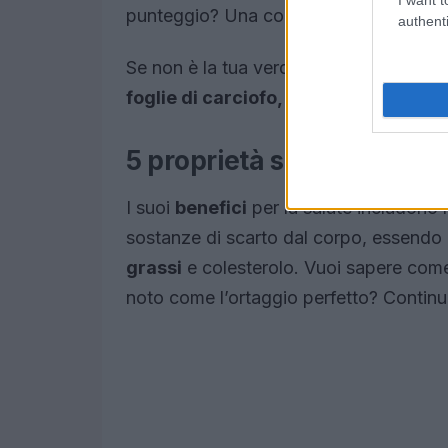
punteggio? Una combinazione squisita
authenti
Se non è la tua verdura preferita, puoi s
foglie di
carciofo
, le
troverai nelle far
5 proprietà salutari del ca
I suoi
benefici
per la salute includono l
sostanze di scarto dal corpo, essendo 
grassi
e colesterolo. Vuoi sapere come 
noto come l’ortaggio perfetto? Continu