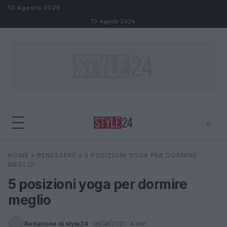
Salta al contenuto
10 Agosto 2026
10 Agosto 2026
⌕
×
⌕
HOME
»
BENESSERE
»
5 POSIZIONI YOGA PER DORMIRE
Cerca
MEGLIO
5 posizioni yoga per dormire
meglio
Redazione di style24
·
18/08/2021
· 4 min