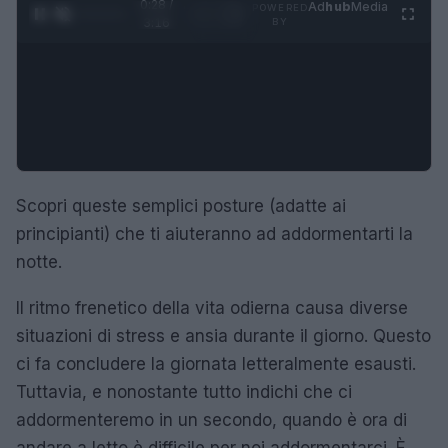
0:29 /
Ad
hub
Media
POWERED
1
/
4
3:16
BY
Scopri queste semplici posture (adatte ai
principianti) che ti aiuteranno ad addormentarti la
notte.
Il ritmo frenetico della vita odierna causa diverse
situazioni di stress e ansia durante il giorno. Questo
ci fa concludere la giornata letteralmente esausti.
Tuttavia, e nonostante tutto indichi che ci
addormenteremo in un secondo, quando è ora di