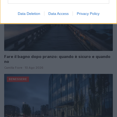
Data Deletion
Data Access
Privacy Policy
Fare il bagno dopo pranzo: quando è sicuro e quando
no
Camilla Fiore · 10 Ago 2026
BENESSERE