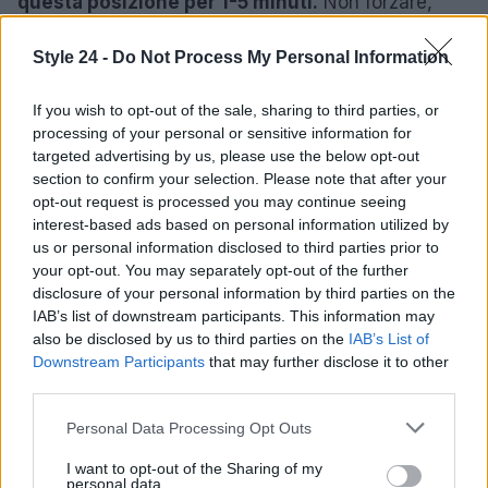
questa posizione per 1-5 minuti.
Non forzare,
man mano che ti alleni otterrai una maggiore
Style 24 -
Do Not Process My Personal Information
resistenza e flessibilità.
If you wish to opt-out of the sale, sharing to third parties, or
4. Halasana
processing of your personal or sensitive information for
Sdraiati sulla schiena,
solleva le gambe sopra la
targeted advertising by us, please use the below opt-out
section to confirm your selection. Please note that after your
testa finché i piedi toccano il suolo dietro
di te.
opt-out request is processed you may continue seeing
Puoi mettere le mani dietro la schiena o
interest-based ads based on personal information utilized by
appoggiarle sul pavimento. Se i tuoi piedi non
us or personal information disclosed to third parties prior to
your opt-out. You may separately opt-out of the further
toccano il suolo, non succede nulla, puoi
disclosure of your personal information by third parties on the
appoggiarli al muro, su una sedia o tenerli in aria.
IAB’s list of downstream participants. This information may
Prova a mantenere la posa per un minuto.
also be disclosed by us to third parties on the
IAB’s List of
Downstream Participants
that may further disclose it to other
third parties.
Invertendo il flusso sanguigno, rilassa la mente,
solleva lo spirito e permette di
decongestionare la
Please note that this website/app uses one or more Google
Personal Data Processing Opt Outs
services and may gather and store information including but
tensione muscolare degli uomini, del
collo e
not limited to your visit or usage behaviour. You may click to
I want to opt-out of the Sharing of my
della schiena.
personal data.