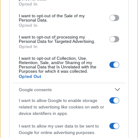
grant or deny consent to Google and its third-party tags to
Opted In
use your data for below specified purposes in below Google
5. Savasana
consent section.
I want to opt-out of the Sale of my
Personal Data.
Sdraiati sul pavimento, chiudi gli occhi e rilassa
Opted In
completamente le braccia e il resto del corpo.
I want to opt-out of processing my
Visualizza l’ispirazione al centro del torace e
Personal Data for Targeted Advertising.
Opted In
l’espirazione che rilascia l’aria verso le estremità.
I want to opt-out of Collection, Use,
Retention, Sale, and/or Sharing of my
Personal Data that Is Unrelated with the
Purposes for which it was collected.
AUTORE
Opted Out
Redazione di style24
Google consents
I want to allow Google to enable storage
related to advertising like cookies on web or
device identifiers in apps.
I want to allow my user data to be sent to
Google for online advertising purposes.