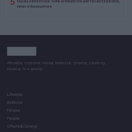
5
Guida sensoriale: note aromatiche per focalizzazione,
relax e buonumore
Attualità, costume, moda, bellezza, cinema, celebrity,
musica, tv e gossip.
SEZIONI
Lifestyle
Bellezza
Fitness
People
Offerte&Consigli