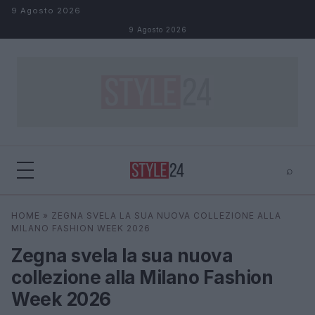
Salta al contenuto
9 Agosto 2026
9 Agosto 2026
⌕
×
⌕
HOME
»
ZEGNA SVELA LA SUA NUOVA COLLEZIONE ALLA
Cerca
MILANO FASHION WEEK 2026
Zegna svela la sua nuova
collezione alla Milano Fashion
Week 2026