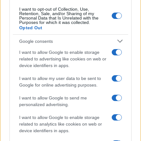
Continua a leggere
I want to opt-out of Collection, Use,
Retention, Sale, and/or Sharing of my
Personal Data that Is Unrelated with the
Purposes for which it was collected.
ALIMENTAZIONE
Opted Out
Google consents
I want to allow Google to enable storage
related to advertising like cookies on web or
device identifiers in apps.
I want to allow my user data to be sent to
Google for online advertising purposes.
I want to allow Google to send me
personalized advertising.
Come pulire le cozze in modo perfetto: guida pratica
I want to allow Google to enable storage
per principianti
related to analytics like cookies on web or
Matteo Pellegrino · 9 Ago 2026
device identifiers in apps.