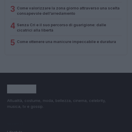
3
Come valorizzare la zona giorno attraverso una scelta
consapevole dell’arredamento
4
Senza Cri e il suo percorso di guarigione: dalle
cicatrici alla libertà
5
Come ottenere una manicure impeccabile e duratura
Attualità, costume, moda, bellezza, cinema, celebrity,
musica, tv e gossip.
SEZIONI