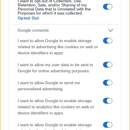
I want to opt-out of Collection, Use,
Continua a leggere
Retention, Sale, and/or Sharing of my
Personal Data that Is Unrelated with the
Purposes for which it was collected.
Opted Out
LIFESTYLE
Google consents
I want to allow Google to enable storage
related to advertising like cookies on web or
device identifiers in apps.
I want to allow my user data to be sent to
Google for online advertising purposes.
I want to allow Google to send me
personalized advertising.
Scopri Vulcano, l’isola delle Eolie con spiagge nere e
I want to allow Google to enable storage
paesaggi vulcanici
related to analytics like cookies on web or
Cristian Castiglioni · 6 Ago 2026
device identifiers in apps.
OFFERTE&CONSIGLI
I want to allow Google to enable storage