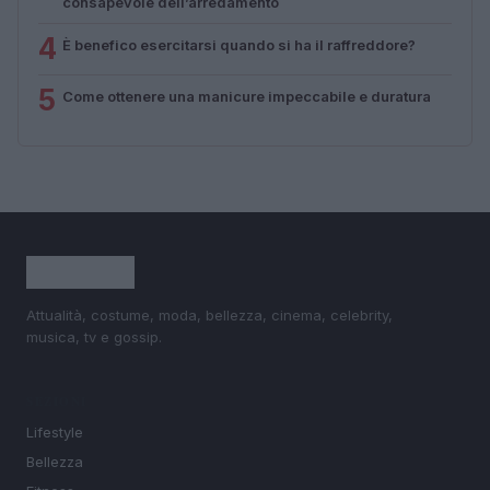
consapevole dell’arredamento
4
È benefico esercitarsi quando si ha il raffreddore?
5
Come ottenere una manicure impeccabile e duratura
Attualità, costume, moda, bellezza, cinema, celebrity,
musica, tv e gossip.
SEZIONI
Lifestyle
Bellezza