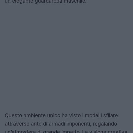
un elegante guardaroba maschile.
Questo ambiente unico ha visto i modelli sfilare
attraverso ante di armadi imponenti, regalando
un’atmosfera di grande impatto. La visione creativa