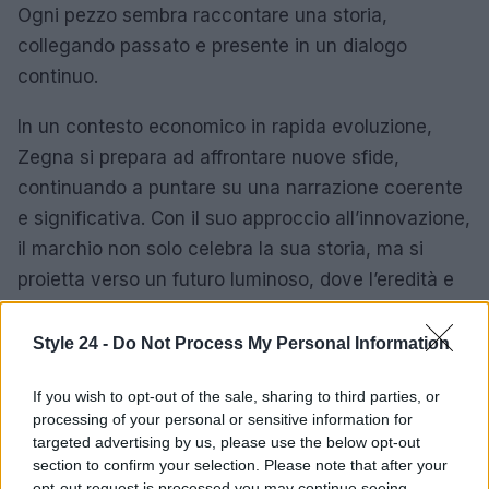
Ogni pezzo sembra raccontare una storia,
collegando passato e presente in un dialogo
continuo.
In un contesto economico in rapida evoluzione,
Zegna si prepara ad affrontare nuove sfide,
continuando a puntare su una narrazione coerente
e significativa. Con il suo approccio all’innovazione,
il marchio non solo celebra la sua storia, ma si
proietta verso un futuro luminoso, dove l’eredità e
la creatività si intrecciano.
Style 24 -
Do Not Process My Personal Information
If you wish to opt-out of the sale, sharing to third parties, or
AUTORE
processing of your personal or sensitive information for
Staff
targeted advertising by us, please use the below opt-out
section to confirm your selection. Please note that after your
opt-out request is processed you may continue seeing