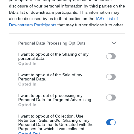
disclosure of your personal information by third parties on the
IAB’s list of downstream participants. This information may
also be disclosed by us to third parties on the
IAB’s List of
Downstream Participants
that may further disclose it to other
third parties.
Please note that this website/app uses one or more Google
Personal Data Processing Opt Outs
services and may gather and store information including but
not limited to your visit or usage behaviour. You may click to
I want to opt-out of the Sharing of my
personal data.
grant or deny consent to Google and its third-party tags to
Opted In
use your data for below specified purposes in below Google
consent section.
I want to opt-out of the Sale of my
Personal Data.
Opted In
Continua a leggere
I want to opt-out of processing my
Personal Data for Targeted Advertising.
Opted In
LIFESTYLE
I want to opt-out of Collection, Use,
Retention, Sale, and/or Sharing of my
Personal Data that Is Unrelated with the
Purposes for which it was collected.
Opted Out