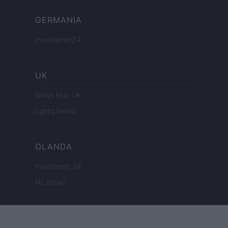
GERMANIA
Investieren24
UK
News Hub UK
Lgbtq News
OLANDA
Investeren 24
NL Newz