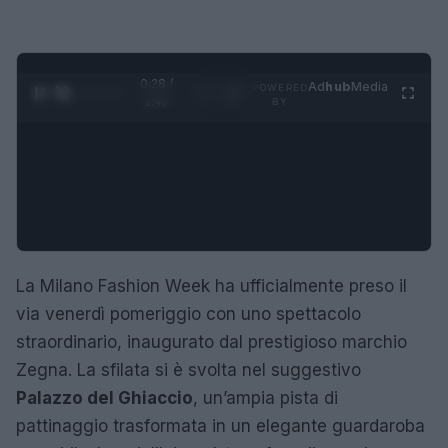
0:29 /
Ad
hub
Media
POWERED
1
/
4
1:47
BY
La Milano Fashion Week ha ufficialmente preso il
via venerdì pomeriggio con uno spettacolo
straordinario, inaugurato dal prestigioso marchio
Zegna. La sfilata si è svolta nel suggestivo
Palazzo del Ghiaccio
, un’ampia pista di
pattinaggio trasformata in un elegante guardaroba