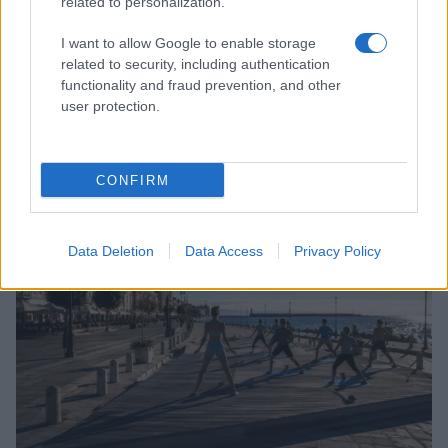
related to personalization.
I want to allow Google to enable storage
related to security, including authentication
functionality and fraud prevention, and other
user protection.
Come riconoscere e risolvere i problemi della lavanda
nel tuo giardino
Beatrice Bonaventura · 6 Ago 2026
CONFIRM
BENESSERE
Data Deletion
Data Access
Privacy Policy