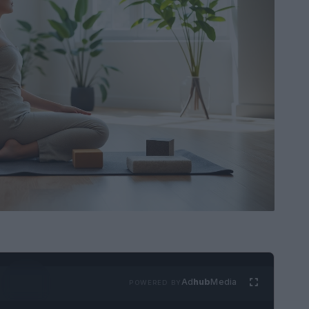
Ad
hub
Media
POWERED BY