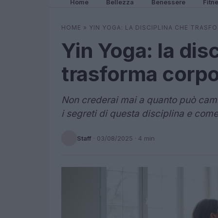
Home
Bellezza
Benessere
Fitn
HOME
»
YIN YOGA: LA DISCIPLINA CHE TRAS
Yin Yoga: la dis
trasforma corp
Non crederai mai a quanto può cambi
i segreti di questa disciplina e come p
Staff
·
03/08/2025
· 4 min