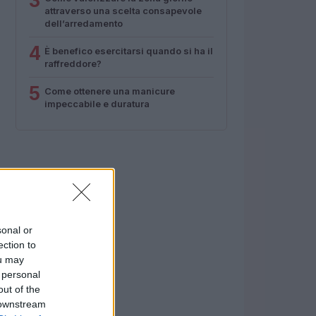
3
attraverso una scelta consapevole
dell’arredamento
4
È benefico esercitarsi quando si ha il
raffreddore?
5
Come ottenere una manicure
impeccabile e duratura
sonal or
ection to
ou may
 personal
out of the
 downstream