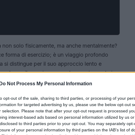
da non solo fisicamente, ma anche mentalmente?
ce forma di esercizio; è un viaggio profondo
na si distingue per il suo approccio lento e
splorare il proprio corpo e la propria mente in
a scoprire i segreti di questa pratica? 🔍
Do Not Process My Personal Information
to opt-out of the sale, sharing to third parties, or processing of your per
formation for targeted advertising by us, please use the below opt-out s
r selection. Please note that after your opt-out request is processed y
eing interest-based ads based on personal information utilized by us or
disclosed to third parties prior to your opt-out. You may separately opt-
losure of your personal information by third parties on the IAB’s list of