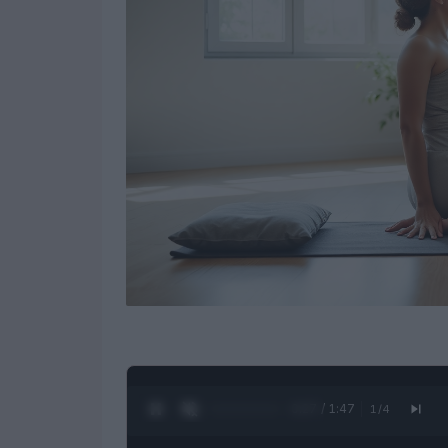
0:28 / 1:47
1
/
4