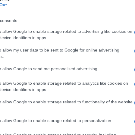
ta quotidiana. Non crederai mai a quanto possa
Out
consents
 di yoga e co-founder di un progetto di
o allow Google to enable storage related to advertising like cookies on
 invita a stare nella nostra esperienza, senza
evice identifiers in apps.
e’ che possiamo davvero osservare e accettare noi
o allow my user data to be sent to Google for online advertising
fondo». Ma non è tutto: lo Yin Yoga lavora
s.
Qi, che, secondo la medicina tradizionale cinese,
to allow Google to send me personalized advertising.
 corpo per mantenere il benessere. Ti sei mai
sa avere effetti così potenti?
o allow Google to enable storage related to analytics like cookies on
evice identifiers in apps.
llo Yin Yoga
o allow Google to enable storage related to functionality of the website
o per migliorare la flessibilità; offre una gamma
o allow Google to enable storage related to personalization.
tino. Ecco cosa puoi aspettarti:
o allow Google to enable storage related to security, including