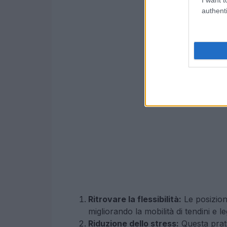
authenti
Ritrovare la flessibilità:
Le posizion
migliorando la mobilità di tendini e 
Riduzione dello stress:
Questa prati