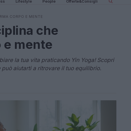
ess
Lifestyle
People
Offerte&Consigli
FORMA CORPO E MENTE
ciplina che
o e mente
are la tua vita praticando Yin Yoga! Scopri
uò aiutarti a ritrovare il tuo equilibrio.