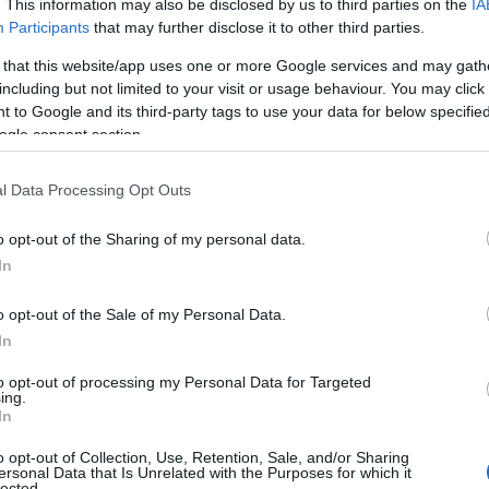
. This information may also be disclosed by us to third parties on the
IA
Participants
that may further disclose it to other third parties.
 that this website/app uses one or more Google services and may gath
including but not limited to your visit or usage behaviour. You may click 
 to Google and its third-party tags to use your data for below specifi
ogle consent section.
l Data Processing Opt Outs
o opt-out of the Sharing of my personal data.
In
o opt-out of the Sale of my Personal Data.
tegra i principi dell’Hatha Yoga, della medicina
In
eridiani. Ma cosa significa tutto questo? In
to opt-out of processing my Personal Data for Targeted
posizioni eseguite in modo passivo, senza
ing.
In
fasce e i tessuti connettivi. È questa particolare
o opt-out of Collection, Use, Retention, Sale, and/or Sharing
pratica di offrire risultati sorprendenti, non solo
ersonal Data that Is Unrelated with the Purposes for which it
lected.