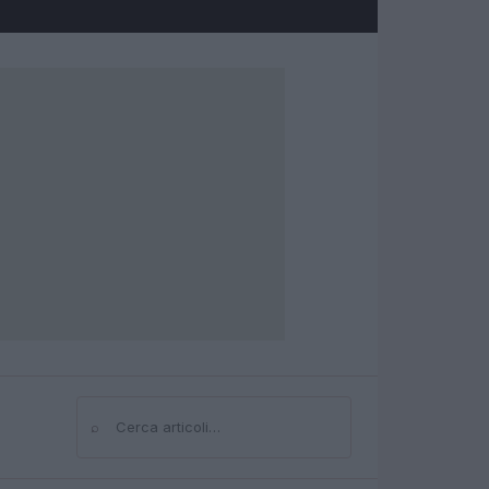
⌕
Cerca