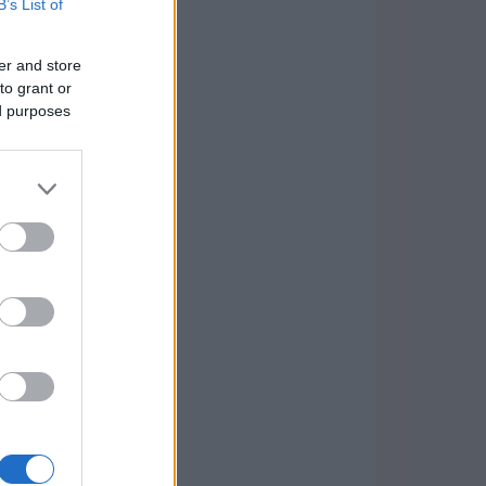
B’s List of
er and store
to grant or
ed purposes