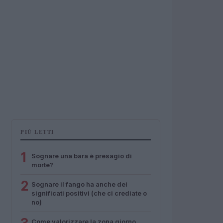
PIÙ LETTI
1
Sognare una bara è presagio di
morte?
2
Sognare il fango ha anche dei
significati positivi (che ci crediate o
no)
Come valorizzare la zona giorno