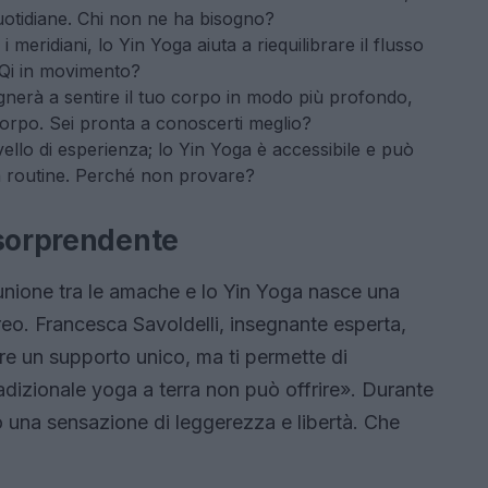
 quotidiane. Chi non ne ha bisogno?
 meridiani, lo Yin Yoga aiuta a riequilibrare il flusso
o Qi in movimento?
gnerà a sentire il tuo corpo in modo più profondo,
rpo. Sei pronta a conoscerti meglio?
vello di esperienza; lo Yin Yoga è accessibile e può
ua routine. Perché non provare?
 sorprendente
’unione tra le amache e lo Yin Yoga nasce una
reo. Francesca Savoldelli, insegnante esperta,
re un supporto unico, ma ti permette di
radizionale yoga a terra non può offrire». Durante
o una sensazione di leggerezza e libertà. Che