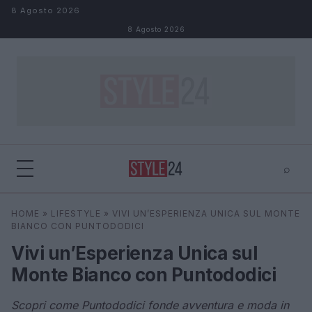
Salta al contenuto
8 Agosto 2026
8 Agosto 2026
⌕
×
⌕
HOME
»
LIFESTYLE
»
VIVI UN’ESPERIENZA UNICA SUL MONTE
Cerca
BIANCO CON PUNTODODICI
Vivi un’Esperienza Unica sul
Monte Bianco con Puntododici
Scopri come Puntododici fonde avventura e moda in