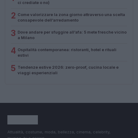
ci crediate o no)
2
Come valorizzare la zona giorno attraverso una scelta
consapevole dell’arredamento
3
Dove andare per sfuggire all’afa: 5 mete fresche vicino
a Milano
4
Ospitalità contemporanea: ristoranti, hotel e rituali
estivi
5
Tendenze estive 2026: zero-proof, cucina locale e
viaggi esperienziali
Attualità, costume, moda, bellezza, cinema, celebrity,
musica, tv e gossip.