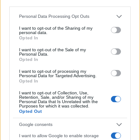
third parties.
Please note that this website/app uses one or more Google
Personal Data Processing Opt Outs
services and may gather and store information including but
not limited to your visit or usage behaviour. You may click to
I want to opt-out of the Sharing of my
Continua a leggere
personal data.
grant or deny consent to Google and its third-party tags to
Opted In
use your data for below specified purposes in below Google
consent section.
LIFESTYLE
I want to opt-out of the Sale of my
Personal Data.
Opted In
I want to opt-out of processing my
Personal Data for Targeted Advertising.
Opted In
I want to opt-out of Collection, Use,
Retention, Sale, and/or Sharing of my
Personal Data that Is Unrelated with the
Purposes for which it was collected.
Opted Out
Google consents
Copenhagen Fashion Week SS27: le novità che stanno
I want to allow Google to enable storage