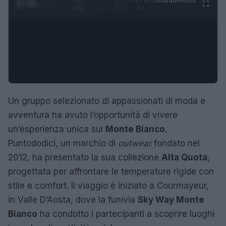
Ad
hub
Media
POWERED
1
/
4
3:16
BY
Un gruppo selezionato di appassionati di moda e
avventura ha avuto l’opportunità di vivere
un’esperienza unica sul
Monte Bianco
.
Puntododici, un marchio di
outwear
fondato nel
2012, ha presentato la sua collezione
Alta Quota
,
progettata per affrontare le temperature rigide con
stile e comfort. Il viaggio è iniziato a Courmayeur,
in Valle D’Aosta, dove la funivia
Sky Way Monte
Bianco
ha condotto i partecipanti a scoprire luoghi