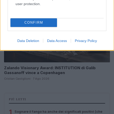
user protection.
CONFIRM
Data Deletion
Data Access
Privacy Policy
Zalando Visionary Award: INSTITUTION di Galib
Gassanoff vince a Copenhagen
Cristian Castiglioni · 7 Ago 2026
PIÙ LETTI
1
Sognare il fango ha anche dei significati positivi (che