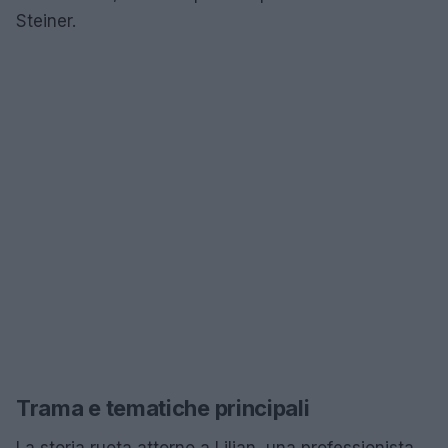
Steiner.
Trama e tematiche principali
La storia ruota attorno a Lilian, una professionista