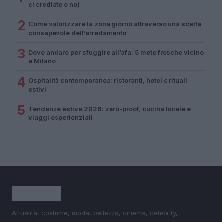
ci crediate o no)
2
Come valorizzare la zona giorno attraverso una scelta
consapevole dell’arredamento
3
Dove andare per sfuggire all’afa: 5 mete fresche vicino
a Milano
4
Ospitalità contemporanea: ristoranti, hotel e rituali
estivi
5
Tendenze estive 2026: zero-proof, cucina locale e
viaggi esperienziali
Attualità, costume, moda, bellezza, cinema, celebrity,