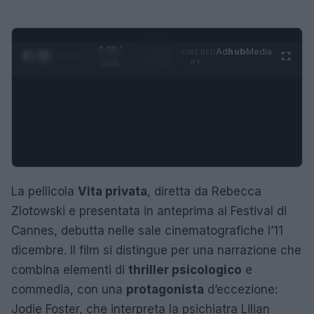
0:29 /
Ad
hub
Media
POWERED
1
/
4
3:16
BY
La pellicola
Vita privata
, diretta da Rebecca
Zlotowski e presentata in anteprima al Festival di
Cannes, debutta nelle sale cinematografiche l’11
dicembre. Il film si distingue per una narrazione che
combina elementi di
thriller psicologico
e
commedia, con una
protagonista
d’eccezione:
Jodie Foster, che interpreta la psichiatra Lilian