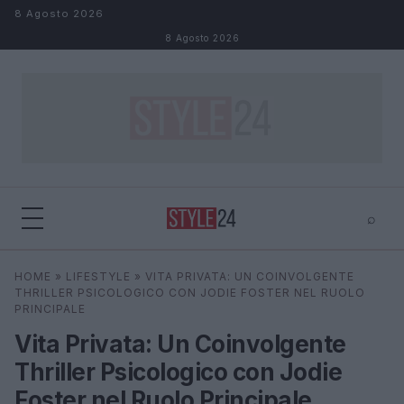
Salta al contenuto
8 Agosto 2026
8 Agosto 2026
⌕
×
⌕
HOME
»
LIFESTYLE
»
VITA PRIVATA: UN COINVOLGENTE
Cerca
THRILLER PSICOLOGICO CON JODIE FOSTER NEL RUOLO
PRINCIPALE
Vita Privata: Un Coinvolgente
Thriller Psicologico con Jodie
Foster nel Ruolo Principale