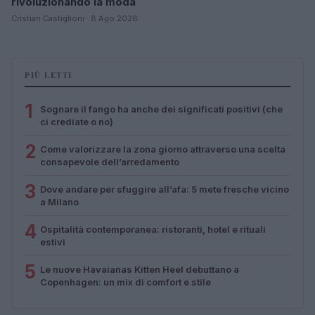
rivoluzionando la moda
Cristian Castiglioni · 8 Ago 2026
PIÙ LETTI
1
Sognare il fango ha anche dei significati positivi (che
ci crediate o no)
2
Come valorizzare la zona giorno attraverso una scelta
consapevole dell’arredamento
3
Dove andare per sfuggire all’afa: 5 mete fresche vicino
a Milano
4
Ospitalità contemporanea: ristoranti, hotel e rituali
estivi
5
Le nuove Havaianas Kitten Heel debuttano a
Copenhagen: un mix di comfort e stile