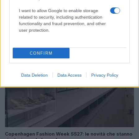
I want to allow Google to enable storage
related to security, including authentication
Sri Lanka: itinerari tra spiritualità, architettura e
functionality and fraud prevention, and other
spiagge paradisiache
user protection.
Matteo Pellegrino · 8 Ago 2026
LIFESTYLE
CONFIRM
Data Deletion
Data Access
Privacy Policy
Copenhagen Fashion Week SS27: le novità che stanno