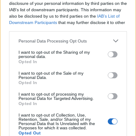
disclosure of your personal information by third parties on the
IAB’s list of downstream participants. This information may
also be disclosed by us to third parties on the
IAB’s List of
Downstream Participants
that may further disclose it to other
third parties.
Please note that this website/app uses one or more Google
Personal Data Processing Opt Outs
services and may gather and store information including but
not limited to your visit or usage behaviour. You may click to
I want to opt-out of the Sharing of my
personal data.
grant or deny consent to Google and its third-party tags to
Opted In
use your data for below specified purposes in below Google
consent section.
I want to opt-out of the Sale of my
Personal Data.
Continua a leggere
Opted In
I want to opt-out of processing my
LIFESTYLE
Personal Data for Targeted Advertising.
Opted In
I want to opt-out of Collection, Use,
Retention, Sale, and/or Sharing of my
Personal Data that Is Unrelated with the
Purposes for which it was collected.
Opted Out