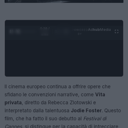
0:29 /
Ad
hub
Media
POWERED
1
/
4
2:02
BY
Il cinema europeo continua a offrire opere che
sfidano le convenzioni narrative, come
Vita
privata
, diretto da Rebecca Zlotowski e
interpretato dalla talentuosa
Jodie Foster
. Questo
film, che ha fatto il suo debutto al
Festival di
Cannes
, si distingue per la capacità di intrecciare