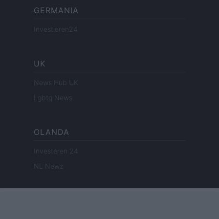
GERMANIA
Investieren24
UK
News Hub UK
Lgbtq News
OLANDA
Investeren 24
NL Newz