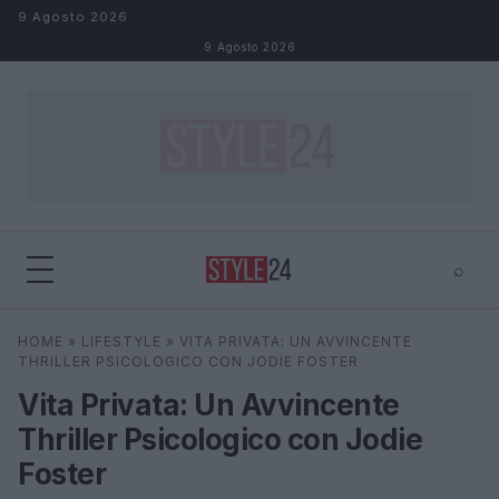
Salta al contenuto
9 Agosto 2026
9 Agosto 2026
⌕
×
⌕
HOME
»
LIFESTYLE
»
VITA PRIVATA: UN AVVINCENTE
Cerca
THRILLER PSICOLOGICO CON JODIE FOSTER
Vita Privata: Un Avvincente
Thriller Psicologico con Jodie
Foster